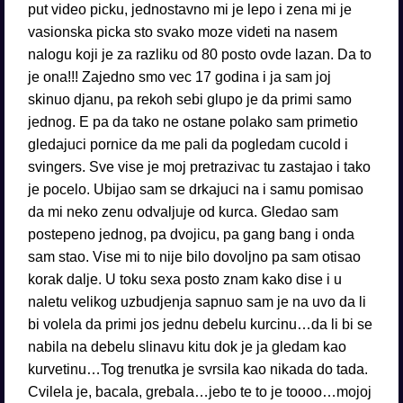
put video picku, jednostavno mi je lepo i zena mi je
vasionska picka sto svako moze videti na nasem
nalogu koji je za razliku od 80 posto ovde lazan. Da to
je ona!!! Zajedno smo vec 17 godina i ja sam joj
skinuo djanu, pa rekoh sebi glupo je da primi samo
jednog. E pa da tako ne ostane polako sam primetio
gledajuci pornice da me pali da pogledam cucold i
svingers. Sve vise je moj pretrazivac tu zastajao i tako
je pocelo. Ubijao sam se drkajuci na i samu pomisao
da mi neko zenu odvaljuje od kurca. Gledao sam
postepeno jednog, pa dvojicu, pa gang bang i onda
sam stao. Vise mi to nije bilo dovoljno pa sam otisao
korak dalje. U toku sexa posto znam kako dise i u
naletu velikog uzbudjenja sapnuo sam je na uvo da li
bi volela da primi jos jednu debelu kurcinu…da li bi se
nabila na debelu slinavu kitu dok je ja gledam kao
kurvetinu…Tog trenutka je svrsila kao nikada do tada.
Cvilela je, bacala, grebala…jebo te to je toooo…mojoj