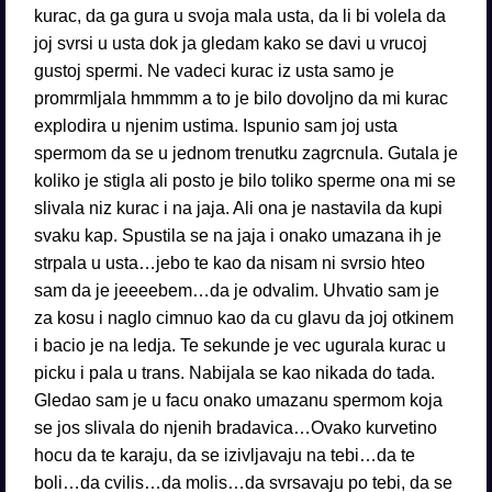
kurac, da ga gura u svoja mala usta, da li bi volela da
joj svrsi u usta dok ja gledam kako se davi u vrucoj
gustoj spermi. Ne vadeci kurac iz usta samo je
promrmljala hmmmm a to je bilo dovoljno da mi kurac
explodira u njenim ustima. Ispunio sam joj usta
spermom da se u jednom trenutku zagrcnula. Gutala je
koliko je stigla ali posto je bilo toliko sperme ona mi se
slivala niz kurac i na jaja. Ali ona je nastavila da kupi
svaku kap. Spustila se na jaja i onako umazana ih je
strpala u usta…jebo te kao da nisam ni svrsio hteo
sam da je jeeeebem…da je odvalim. Uhvatio sam je
za kosu i naglo cimnuo kao da cu glavu da joj otkinem
i bacio je na ledja. Te sekunde je vec ugurala kurac u
picku i pala u trans. Nabijala se kao nikada do tada.
Gledao sam je u facu onako umazanu spermom koja
se jos slivala do njenih bradavica…Ovako kurvetino
hocu da te karaju, da se izivljavaju na tebi…da te
boli…da cvilis…da molis…da svrsavaju po tebi, da se