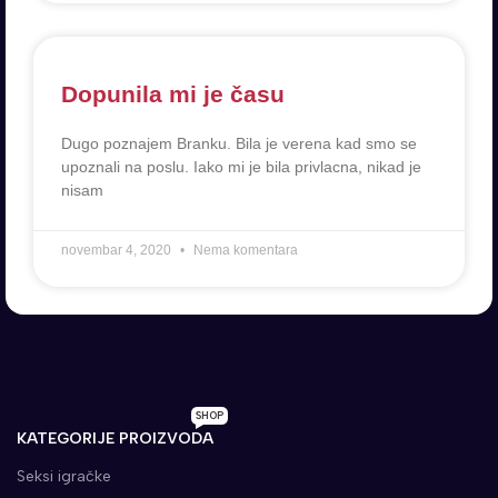
Dopunila mi je času
Dugo poznajem Branku. Bila je verena kad smo se
upoznali na poslu. Iako mi je bila privlacna, nikad je
nisam
novembar 4, 2020
Nema komentara
SHOP
KATEGORIJE PROIZVODA
Seksi igračke