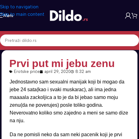
Skip to navigation
Skip to main content
Meni
Prvi put mi jebu zenu
Erotske priče
april 29, 2020
8:32 am
Jednostavno sam sexualni manijak koji bi mogao da
jebe 24 sata(kao i svaki muskarac), ali ima jedna
maaaala zackoljica a to je da bi jebao samo moju
zenu(da ne poverujes) posle toliko godina.
Neverovatno koliko smo zajedno a meni se samo dize
na nju.
Da ne pomisli neko da sam neki pacenik koji je prvi