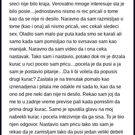
sreci nije bilo kraja. Verovatno mnoge interesuje sta je
bilo posle…jednostavno nismo ni rec pricali o tome
kao da se nije ni desilo. Naravno da sam razmisljao o
tome (kao i ona) ali nismo pricali, vec cekali sledeci
sex. Oladio sam malo par puta kada smo se karali ali
samo kada sam pomisljao na to svrsavao sam kao
manijak. Naravno da sam video da i ona ceka
nastavak. Tako sam i nastavio, polako dok mi je drzala
kurac u ruci poceo sam pricu…pocela je da pusi a ja
sam je postavio pitanje…Da li bi volela da popusis
drugi kurac? Zastala je na trenutak pomalo kao
iznenadjena i pitala me odakle mi sada to, kao da se
ono od pre neki dan nije ni desilo. Rekao sam joj da
me to u zadnje vreme previse pali kada pomislim da
prima drugi kurac. Samo je spustila glavu na moj
nabrekli kurac i pocela intezivnije da ga sisa. To je bio
njen odgovor. Nastavio sam pricu tako sto sam je
rekao da je zamisljam tako da pusi jedan veliki debeli