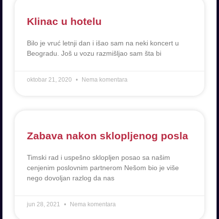
Klinac u hotelu
Bilo je vruć letnji dan i išao sam na neki koncert u
Beogradu. Još u vozu razmišljao sam šta bi
oktobar 21, 2020
Nema komentara
Zabava nakon sklopljenog posla
Timski rad i uspešno sklopljen posao sa našim
cenjenim poslovnim partnerom Nešom bio je više
nego dovoljan razlog da nas
jun 28, 2021
Nema komentara