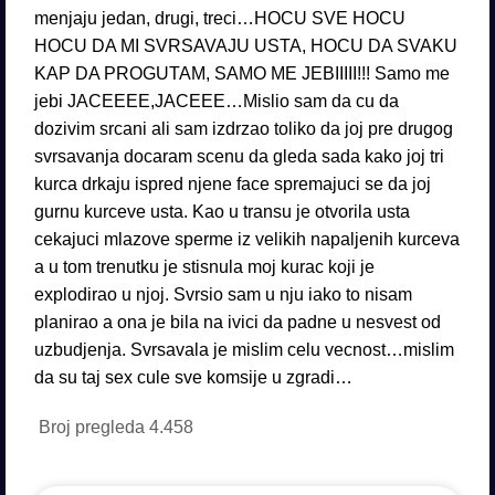
menjaju jedan, drugi, treci…HOCU SVE HOCU
HOCU DA MI SVRSAVAJU USTA, HOCU DA SVAKU
KAP DA PROGUTAM, SAMO ME JEBIIIII!!! Samo me
jebi JACEEEE,JACEEE…Mislio sam da cu da
dozivim srcani ali sam izdrzao toliko da joj pre drugog
svrsavanja docaram scenu da gleda sada kako joj tri
kurca drkaju ispred njene face spremajuci se da joj
gurnu kurceve usta. Kao u transu je otvorila usta
cekajuci mlazove sperme iz velikih napaljenih kurceva
a u tom trenutku je stisnula moj kurac koji je
explodirao u njoj. Svrsio sam u nju iako to nisam
planirao a ona je bila na ivici da padne u nesvest od
uzbudjenja. Svrsavala je mislim celu vecnost…mislim
da su taj sex cule sve komsije u zgradi…
Broj pregleda
4.458