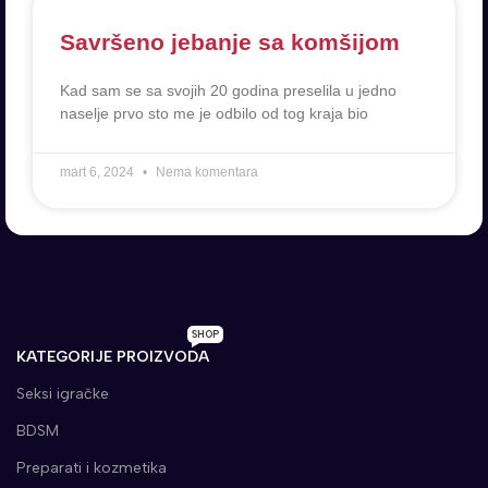
Savršeno jebanje sa komšijom
Kad sam se sa svojih 20 godina preselila u jedno
naselje prvo sto me je odbilo od tog kraja bio
mart 6, 2024
Nema komentara
SHOP
KATEGORIJE PROIZVODA
Seksi igračke
BDSM
Preparati i kozmetika