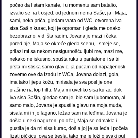
počeo da listam kanale, i u momentu sam batalio,
izvalio se na trosjed, od jednom nema Saše, ja i Maja,
sami, neka priča, gledam vrata od WC, otvorena Iva
sisa Sašin kurac, koji je ogroman i gleda me onako
bezobrazno, vidi šta radim, Jovana je mazi i čeka
pored nje, Maja se okreće gleda scenu, i smeje se,
prilazi mi sa nekom nesigurnošću ljubi me, mazi me,
nekako ne iskusno, spušta ruku u pantalone i sa tri
prsta mi stiska samo glavic, ja pucam od napaljenosti,
zovemo ove da izađu iz WCa, Jovana dolazi, gola,
ima tako lijepu kožu, mirisala je sva poslije one
prašine na top hillu, Maja mi uveliko sisa kurac, dok
Iva sisa Sašin, gledao sam je, bio sam ljubomoran, ali
samo malo, Jovana je spustila glavu na moja muda,
sisala mi ih je lagano, ležao sam na leđima, Jovana je
došla u neki naguzeni položaj, Maja se odmakla i
pustila je da mi sisa kurac, došla joj je sa leđa i počela
lizati pičkicu, ova se tresla, tako me je ložilo svaki put