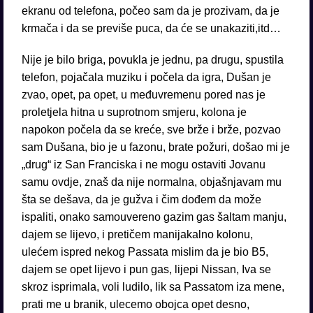
ekranu od telefona, počeo sam da je prozivam, da je
krmača i da se previše puca, da će se unakaziti,itd…
Nije je bilo briga, povukla je jednu, pa drugu, spustila
telefon, pojačala muziku i počela da igra, Dušan je
zvao, opet, pa opet, u međuvremenu pored nas je
proletjela hitna u suprotnom smjeru, kolona je
napokon počela da se kreće, sve brže i brže, pozvao
sam Dušana, bio je u fazonu, brate požuri, došao mi je
„drug“ iz San Franciska i ne mogu ostaviti Jovanu
samu ovdje, znaš da nije normalna, objašnjavam mu
šta se dešava, da je gužva i čim dođem da može
ispaliti, onako samouvereno gazim gas šaltam manju,
dajem se lijevo, i pretičem manijakalno kolonu,
ulećem ispred nekog Passata mislim da je bio B5,
dajem se opet lijevo i pun gas, lijepi Nissan, Iva se
skroz isprimala, voli ludilo, lik sa Passatom iza mene,
prati me u branik, ulecemo obojca opet desno,