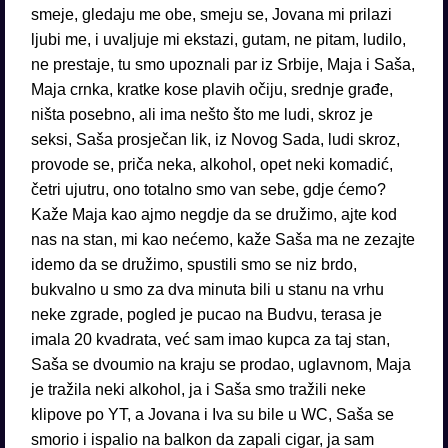
smeje, gledaju me obe, smeju se, Jovana mi prilazi
ljubi me, i uvaljuje mi ekstazi, gutam, ne pitam, ludilo,
ne prestaje, tu smo upoznali par iz Srbije, Maja i Saša,
Maja crnka, kratke kose plavih očiju, srednje građe,
ništa posebno, ali ima nešto što me ludi, skroz je
seksi, Saša prosječan lik, iz Novog Sada, ludi skroz,
provode se, priča neka, alkohol, opet neki komadić,
četri ujutru, ono totalno smo van sebe, gdje ćemo?
Kaže Maja kao ajmo negdje da se družimo, ajte kod
nas na stan, mi kao nećemo, kaže Saša ma ne zezajte
idemo da se družimo, spustili smo se niz brdo,
bukvalno u smo za dva minuta bili u stanu na vrhu
neke zgrade, pogled je pucao na Budvu, terasa je
imala 20 kvadrata, već sam imao kupca za taj stan,
Saša se dvoumio na kraju se prodao, uglavnom, Maja
je tražila neki alkohol, ja i Saša smo tražili neke
klipove po YT, a Jovana i Iva su bile u WC, Saša se
smorio i ispalio na balkon da zapali cigar, ja sam