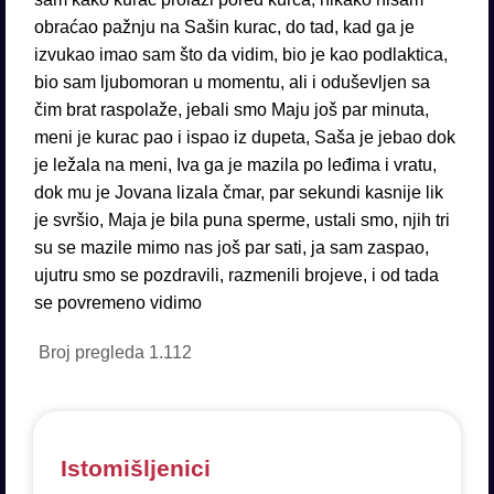
obraćao pažnju na Sašin kurac, do tad, kad ga je
izvukao imao sam što da vidim, bio je kao podlaktica,
bio sam ljubomoran u momentu, ali i oduševljen sa
čim brat raspolaže, jebali smo Maju još par minuta,
meni je kurac pao i ispao iz dupeta, Saša je jebao dok
je ležala na meni, Iva ga je mazila po leđima i vratu,
dok mu je Jovana lizala čmar, par sekundi kasnije lik
je svršio, Maja je bila puna sperme, ustali smo, njih tri
su se mazile mimo nas još par sati, ja sam zaspao,
ujutru smo se pozdravili, razmenili brojeve, i od tada
se povremeno vidimo
Broj pregleda
1.112
Istomišljenici