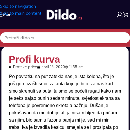
Skip to navigation
Skip to main content
Meni
Profi kurva
Erotske priče
april 16, 2020
11:55 am
Po povratku na put zatekla nas je ista kolona, što je
još gore izašli smo iza auta koje je bilo iza nas kad
smo skrenuli sa puta, tu smo se počeli rugati kako nam
je seks trajao punih sedam minuta, svjetlost ekrana sa
telefona je povremeno skretala pažnju, Dušan je
pokušavao da me dobije ali ja nisam htjeo da pričam
sa njim, bio sam u fazonu banja mi je, sad mi mir
treba, Iva je izvadila kesicu, smejala se i prosipala po