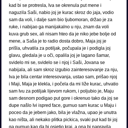
kad bi se protresla, Iva se okrenula put mene i
naguzila Saši, nabio joj je kurac skroz do jaja, vodio
sam da voli, i dalje sam bio ljubomoran, držao je za
ruke, i nabijao ga manijakalno u nju, znam da voli
kuva grub sex, ali nisam hteo da je niko jebe bolje od
mene, a Saša je to radio dosta dobro, Maja joj je
prišla, uhvatila za potiljak, počupala je i podigla joj
glavu, gledala je u oči, opalila joj je lagano šamar,
svidelo mi se, svidelo se i njoj i Saši, Jovana se
nabijala, ali sam skroz izgubio zainteresovanje za nju,
Iva je bila centar interesovanja, ustao sam, prišao njoj
i Maji, Maja je klekla, i počela da mi liže kurac, uhvatio
sam Ivu za potiljak lijevom rukom, i poljubio je, Maju
sam desnom podigao put gore i okrenuo tako da joj se
dupe našlo Ivi ispred face, gurnuo sam kurac u Maju i
poceo da je jebem jako, bila je vlažna, upao je unutra
kao ništa, ali nekako plitka pickica, svaki put kad bi joj
ga gurnuo kao da bi osjetio kraj, a ona bi napravila