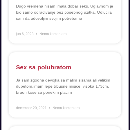
Dugo vremena nisam imala dobar seks. Uglavnom je
bio samo odrađivanje bez posebnog užitka. Odlučila
sam da udovoljim svojim potrebama
jun 6, 2023
Nema komentara
Sex sa polubratom
Ja sam zgodna devojka sa malim sisama ali velikim
dupetom,imam lepe trbušne mišiće, visoka 173cm,
braon kose sa ponekim placim
decembar 20, 2021
Nema komentara