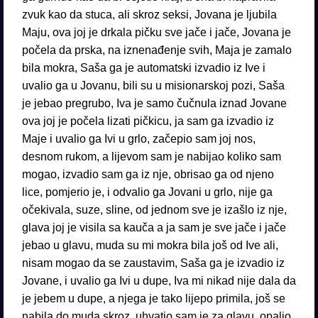
zvuk kao da stuca, ali skroz seksi, Jovana je ljubila
Maju, ova joj je drkala pičku sve jače i jače, Jovana je
počela da prska, na iznenađenje svih, Maja je zamalo
bila mokra, Saša ga je automatski izvadio iz Ive i
uvalio ga u Jovanu, bili su u misionarskoj pozi, Saša
je jebao pregrubo, Iva je samo čučnula iznad Jovane
ova joj je počela lizati pičkicu, ja sam ga izvadio iz
Maje i uvalio ga Ivi u grlo, začepio sam joj nos,
desnom rukom, a lijevom sam je nabijao koliko sam
mogao, izvadio sam ga iz nje, obrisao ga od njeno
lice, pomjerio je, i odvalio ga Jovani u grlo, nije ga
očekivala, suze, sline, od jednom sve je izašlo iz nje,
glava joj je visila sa kauča a ja sam je sve jače i jače
jebao u glavu, muda su mi mokra bila još od Ive ali,
nisam mogao da se zaustavim, Saša ga je izvadio iz
Jovane, i uvalio ga Ivi u dupe, Iva mi nikad nije dala da
je jebem u dupe, a njega je tako lijepo primila, još se
nabila do muda skroz, uhvatio sam je za glavu, opalio