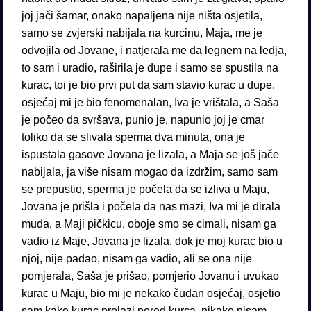
joj jači šamar, onako napaljena nije ništa osjetila,
samo se zvjerski nabijala na kurcinu, Maja, me je
odvojila od Jovane, i natjerala me da legnem na ledja,
to sam i uradio, raširila je dupe i samo se spustila na
kurac, toi je bio prvi put da sam stavio kurac u dupe,
osjećaj mi je bio fenomenalan, Iva je vrištala, a Saša
je počeo da svršava, punio je, napunio joj je cmar
toliko da se slivala sperma dva minuta, ona je
ispustala gasove Jovana je lizala, a Maja se još jače
nabijala, ja više nisam mogao da izdržim, samo sam
se prepustio, sperma je počela da se izliva u Maju,
Jovana je prišla i počela da nas mazi, Iva mi je dirala
muda, a Maji pičkicu, oboje smo se cimali, nisam ga
vadio iz Maje, Jovana je lizala, dok je moj kurac bio u
njoj, nije padao, nisam ga vadio, ali se ona nije
pomjerala, Saša je prišao, pomjerio Jovanu i uvukao
kurac u Maju, bio mi je nekako čudan osjećaj, osjetio
sam kako kurac prolazi pored kurca, nikako nisam