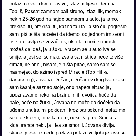
prilazimo već donju Lastvu, izlazim lijevo idem na
Topliš, Passat zamnom pali sirene, izlazi lik, momak
nekih 25-26 godina hajde samnom u auto, ja tamo,
prekršaj tu, prekršaj tu, kazna ta i ta, ja sto ću, pogrešio
sam, pišite šta hoćete i da idemo, od jednom im zvoni
telefon, javlja se vozač, ok, ok, ok, momče oprosti,
možeš da ideš, ja u šoku, vraćem se u auto Iva se
smije, a jesi se iscimao, zvala sam strica neće te više
cimati, ne brini, nisam je ništa pitao, samo sam se
nasmejao, dolazimo ispred Miracle (Top Hill-a
današnjeg), Jovana, Dušan, i Dušanov drug Ivan kako
sam kasnije saznao stoje, ono napeta situacija,
upoznavanje neko na brzinu, njih dvojica hoće da
pale, neće na žurku, Jovana ne može da dočeka da
uđemo unutra, mi pokidani, kroz par sekundi nalazimo
se u diskoteci, muzika dere, neki DJ pred Sinclaira
kida, trance neki, ja i Iva se smorili, Jovana divlja,
skače, pleše, između prelaza prilazi Ivi, ljubi je, ova se