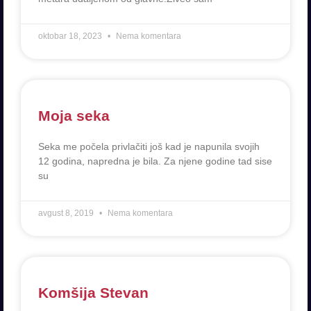
oktobar 18, 2023
Nema komentara
Moja seka
Seka me počela privlačiti još kad je napunila svojih
12 godina, napredna je bila. Za njene godine tad sise
su
avgust 8, 2019
Nema komentara
Komšija Stevan