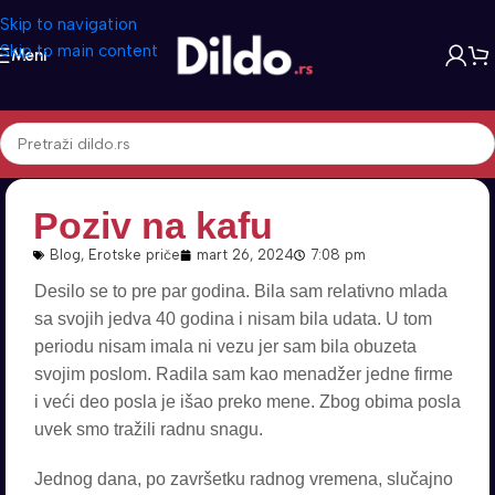
Skip to navigation
Skip to main content
Meni
Poziv na kafu
Blog
,
Erotske priče
mart 26, 2024
7:08 pm
Desilo se to pre par godina. Bila sam relativno mlada
sa svojih jedva 40 godina i nisam bila udata. U tom
periodu nisam imala ni vezu jer sam bila obuzeta
svojim poslom. Radila sam kao menadžer jedne firme
i veći deo posla je išao preko mene. Zbog obima posla
uvek smo tražili radnu snagu.
Jednog dana, po završetku radnog vremena, slučajno