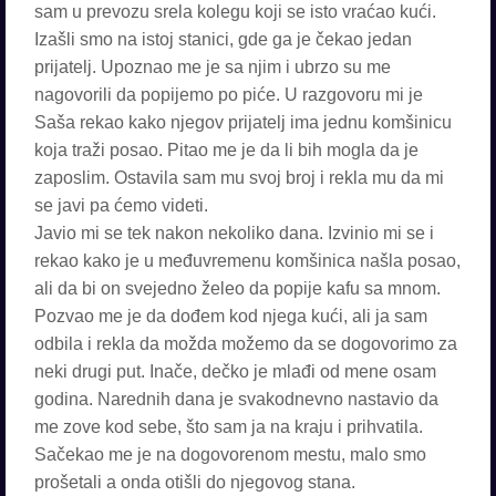
sam u prevozu srela kolegu koji se isto vraćao kući.
Izašli smo na istoj stanici, gde ga je čekao jedan
prijatelj. Upoznao me je sa njim i ubrzo su me
nagovorili da popijemo po piće. U razgovoru mi je
Saša rekao kako njegov prijatelj ima jednu komšinicu
koja traži posao. Pitao me je da li bih mogla da je
zaposlim. Ostavila sam mu svoj broj i rekla mu da mi
se javi pa ćemo videti.
Javio mi se tek nakon nekoliko dana. Izvinio mi se i
rekao kako je u međuvremenu komšinica našla posao,
ali da bi on svejedno želeo da popije kafu sa mnom.
Pozvao me je da dođem kod njega kući, ali ja sam
odbila i rekla da možda možemo da se dogovorimo za
neki drugi put. Inače, dečko je mlađi od mene osam
godina. Narednih dana je svakodnevno nastavio da
me zove kod sebe, što sam ja na kraju i prihvatila.
Sačekao me je na dogovorenom mestu, malo smo
prošetali a onda otišli do njegovog stana.