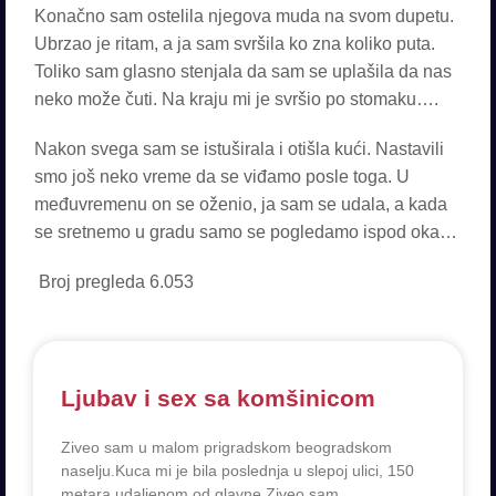
Konačno sam ostelila njegova muda na svom dupetu.
Ubrzao je ritam, a ja sam svršila ko zna koliko puta.
Toliko sam glasno stenjala da sam se uplašila da nas
neko može čuti. Na kraju mi je svršio po stomaku….
Nakon svega sam se istuširala i otišla kući. Nastavili
smo još neko vreme da se viđamo posle toga. U
međuvremenu on se oženio, ja sam se udala, a kada
se sretnemo u gradu samo se pogledamo ispod oka…
Broj pregleda
6.053
Ljubav i sex sa komšinicom
Ziveo sam u malom prigradskom beogradskom
naselju.Kuca mi je bila poslednja u slepoj ulici, 150
metara udaljenom od glavne.Ziveo sam