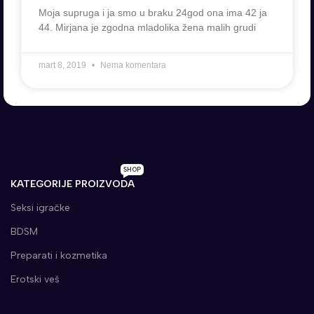
Moja supruga i ja smo u braku 24god ona ima 42 ja
44. Mirjana je zgodna mladolika žena malih grudi
mart 8, 2019
Nema komentara
SHOP
KATEGORIJE PROIZVODA
Seksi igračke
BDSM
Preparati i kozmetika
Erotski veš