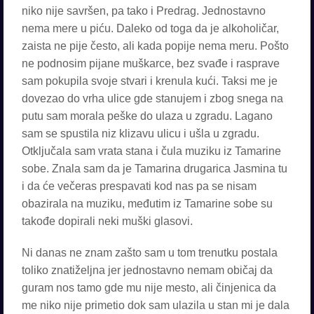
niko nije savršen, pa tako i Predrag. Jednostavno
nema mere u piću. Daleko od toga da je alkoholičar,
zaista ne pije često, ali kada popije nema meru. Pošto
ne podnosim pijane muškarce, bez svađe i rasprave
sam pokupila svoje stvari i krenula kući. Taksi me je
dovezao do vrha ulice gde stanujem i zbog snega na
putu sam morala peške do ulaza u zgradu. Lagano
sam se spustila niz klizavu ulicu i ušla u zgradu.
Otključala sam vrata stana i čula muziku iz Tamarine
sobe. Znala sam da je Tamarina drugarica Jasmina tu
i da će večeras prespavati kod nas pa se nisam
obazirala na muziku, međutim iz Tamarine sobe su
takođe dopirali neki muški glasovi.
Ni danas ne znam zašto sam u tom trenutku postala
toliko znatiželjna jer jednostavno nemam običaj da
guram nos tamo gde mu nije mesto, ali činjenica da
me niko nije primetio dok sam ulazila u stan mi je dala