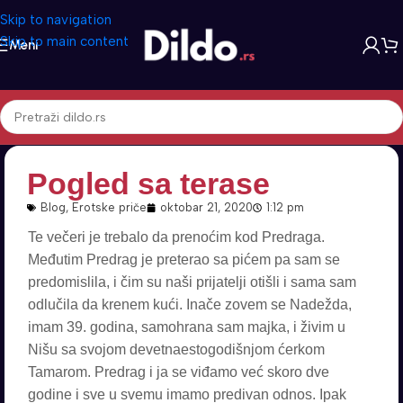
Skip to navigation
Skip to main content
Meni
Pogled sa terase
Blog
,
Erotske priče
oktobar 21, 2020
1:12 pm
Te večeri je trebalo da prenoćim kod Predraga.
Međutim Predrag je preterao sa pićem pa sam se
predomislila, i čim su naši prijatelji otišli i sama sam
odlučila da krenem kući. Inače zovem se Nadežda,
imam 39. godina, samohrana sam majka, i živim u
Nišu sa svojom devetnaestogodišnjom ćerkom
Tamarom. Predrag i ja se viđamo već skoro dve
godine i sve u svemu imamo predivan odnos. Ipak