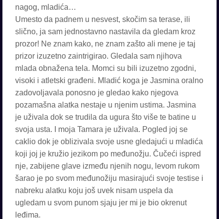
nagog, mladića…
Umesto da padnem u nesvest, skočim sa terase, ili
slično, ja sam jednostavno nastavila da gledam kroz
prozor! Ne znam kako, ne znam zašto ali mene je taj
prizor izuzetno zaintrigirao. Gledala sam njihova
mlada obnažena tela. Momci su bili izuzetno zgodni,
visoki i atletski građeni. Mladić koga je Jasmina oralno
zadovoljavala ponosno je gledao kako njegova
pozamašna alatka nestaje u njenim ustima. Jasmina
je uživala dok se trudila da ugura što više te batine u
svoja usta. I moja Tamara je uživala. Pogled joj se
caklio dok je oblizivala svoje usne gledajući u mladića
koji joj je kružio jezikom po međunožju. Čučeći ispred
nje, zabijene glave između njenih nogu, levom rukom
šarao je po svom međunožiju masirajući svoje testise i
nabreku alatku koju još uvek nisam uspela da
ugledam u svom punom sjaju jer mi je bio okrenut
leđima.