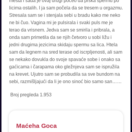
mesta i sada je ovaj drugi počeo da prska spermu po
licima ostalih. I ja sam počela da se tresem u orgazmu.
Stresala sam se i stenjala sebi u bradu kako me neko
ne bi čuo. Vagina mi je pulsirala i svaki puls me je
terao da vrisnem. Jedva sam se smirila i pribrala, a
onda sam primetila da se njih četvoro u sobi ližu i
jedni drugima jezicima skidaju spermu sa lica. Htela
sam da legnem na sred terase od iscrpljenosti, ali sam
se nekako dovukla do svoje spavaće sobe i onako sa
gaćicama i čarapama oko gležnjeva sam se ispružila
na krevet. Ujutro sam se probudila sa sve bundom na
sebi, razmišljajući da li je ono sinoć bio samo san……
Broj pregleda
1.953
Maćeha Goca