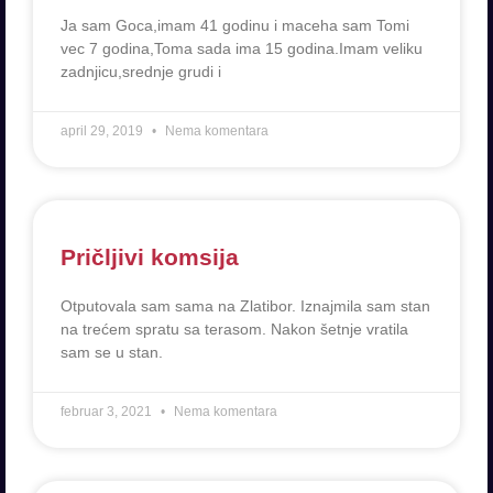
Ja sam Goca,imam 41 godinu i maceha sam Tomi
vec 7 godina,Toma sada ima 15 godina.Imam veliku
zadnjicu,srednje grudi i
april 29, 2019
Nema komentara
Pričljivi komsija
Otputovala sam sama na Zlatibor. Iznajmila sam stan
na trećem spratu sa terasom. Nakon šetnje vratila
sam se u stan.
februar 3, 2021
Nema komentara