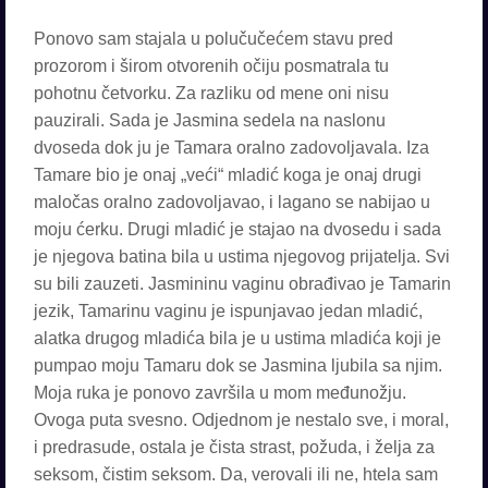
Ponovo sam stajala u polučučećem stavu pred
prozorom i širom otvorenih očiju posmatrala tu
pohotnu četvorku. Za razliku od mene oni nisu
pauzirali. Sada je Jasmina sedela na naslonu
dvoseda dok ju je Tamara oralno zadovoljavala. Iza
Tamare bio je onaj „veći“ mladić koga je onaj drugi
maločas oralno zadovoljavao, i lagano se nabijao u
moju ćerku. Drugi mladić je stajao na dvosedu i sada
je njegova batina bila u ustima njegovog prijatelja. Svi
su bili zauzeti. Jasmininu vaginu obrađivao je Tamarin
jezik, Tamarinu vaginu je ispunjavao jedan mladić,
alatka drugog mladića bila je u ustima mladića koji je
pumpao moju Tamaru dok se Jasmina ljubila sa njim.
Moja ruka je ponovo završila u mom međunožju.
Ovoga puta svesno. Odjednom je nestalo sve, i moral,
i predrasude, ostala je čista strast, požuda, i želja za
seksom, čistim seksom. Da, verovali ili ne, htela sam