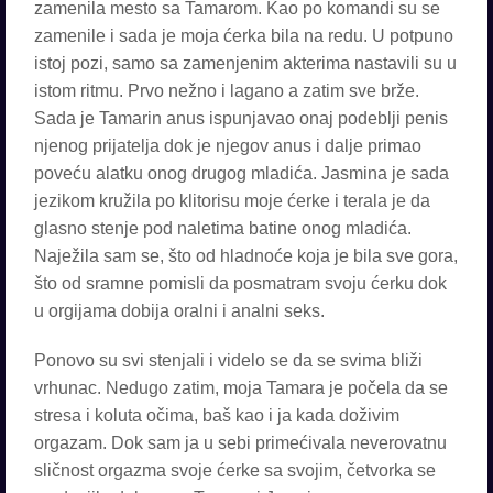
zamenila mesto sa Tamarom. Kao po komandi su se
zamenile i sada je moja ćerka bila na redu. U potpuno
istoj pozi, samo sa zamenjenim akterima nastavili su u
istom ritmu. Prvo nežno i lagano a zatim sve brže.
Sada je Tamarin anus ispunjavao onaj podeblji penis
njenog prijatelja dok je njegov anus i dalje primao
poveću alatku onog drugog mladića. Jasmina je sada
jezikom kružila po klitorisu moje ćerke i terala je da
glasno stenje pod naletima batine onog mladića.
Naježila sam se, što od hladnoće koja je bila sve gora,
što od sramne pomisli da posmatram svoju ćerku dok
u orgijama dobija oralni i analni seks.
Ponovo su svi stenjali i videlo se da se svima bliži
vrhunac. Nedugo zatim, moja Tamara je počela da se
stresa i koluta očima, baš kao i ja kada doživim
orgazam. Dok sam ja u sebi primećivala neverovatnu
sličnost orgazma svoje ćerke sa svojim, četvorka se