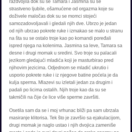
razdvojila dok su se Tamara i Jasmina su se
strastveno ljubile, ošamućene od orgazma koje su
doživele maločas dok su se momci stojeći
samozadovoljavali i gledali njih dve. Ubrzo je jedan
od njih ubrzao pokrete ruke i izmakao se malo u stranu
na šta su se ostalo troje kao po komandi poređali
ispred njega na kolenima. Jasmina sa leve, Tamara sa
desne i drugi momak u sredini. Svo troje su palacali
jezikom gledajući mladića koji je masturbirao pred
njihovim jezicima. Odjednom se mladić ukrutio i
usporio pokrete ruke i iz njegove batine poćela je da
kulja sperma. Mlazevi su izletali jedan za drugim i
padali po licima ostalih. Njih troje kao da su se
takmičili na čije će lice više sperme završiti.
Osetila sam da se i moj vrhunac bliži pa sam ubrzala
masiranje klitorisa. Tek što je završio sa ejakulacijom,
drugi momak je naglo ustao i njih dvojica zameniše