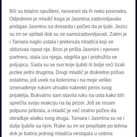
Bili su totalno opušteni, nesvesni da ih neko posmatra.
Odjednom je mladić koga je Jasmina zadovoljavala
pridigao Jasminu sa dvoseda i počeo da je ljubi. Jezici
su im se uplitali dok su se samozadovoljavali. Zatim je
i Tamara naglo ustala i prekinula mladića koji se
oblizivao ispod nje. Brzo je prišla Jasmini i njenom
partneru, stala iza njega, obgrlila ga i pridružila se
poljupcu. Sada su se svo troje ljubili ili bolje reći lizali
jezike jedni drugima. Drugi mladić je diskretno prišao
ostalima, još uvek na kolenima i na moje veliko
iznenađenje rukom uhvatio nabrekli penis svog
prijatelja. Bukvalno sam stavila ruku na usta kako bih
sprečila svoju reakciju na taj prizor. Još se nisam
potpuno pribrala, a mladić je već oralno počeo da
obrađuje alatku svog druga. Tamara i Jasmina su se i
dalje ljubile sa njim. Ruke su im se preplitale po telima
dok je batina jednog mladića nestajala u ustima