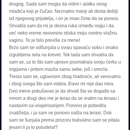
drugog. Sada sam mogla da vidim i alatku onog
mladića koji je čučao. Neznatno manji ali dosta deblji
od njegovog prijatelja, i on je imao čime da se ponosi.
Shvatila sam da mi je desna ruka između nogu i da
već neko vreme nesvesno stiska moju osetno vlažnu
vaginu. To je bilo previše za mene!
Brzo sam se odšunjala u svoju spavaću sobu i onako
izgubljena sela na krevet. Tek tada sam shvatila da
sam se, uz to što sam upravo posmatrala svoju ćerku u
orgijama i pritom mazila samu sebe, još i smrzla.
Tresla sam se, uglavnom zbog hladnoće, ali verovatno
i zbog svega što sam videla. Đavo mi nije dao mira.
Deo mene pokušavao je da shvati šta se događa sa
mnom a drugi deo me je terao da se vratim na terasu i
nastavim sa voajerisanjem. Ponovo je pobedila
znatiželja, i ja sam se ponovo našla na terasi. Dok
sam se šunjala prema prozoru bukvalno sam se pitala
jesam li ja to poludela!?