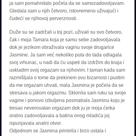
ja sam pomahnitalo počela da se samozadovoljavam.
Gledala sam u njih četvoro, istovremeno uživajući i
čudeći se njihovoj perverznosti.
Duže su se zadržali u toj pozi, uživali su svo četvoro,
čak i moja Tamara koja je samu sebe zadovoljavala
dok je jezikom obraživala vaginu svoje drugarice
Jasmine. Ja sam već nekoliko puta do tada odlagala
svoj vrhunac, u nadi da ću uspeti da izdržim do kraja i
uskladim svoj orgazam sa njihovim. I taman kada sam
razmišljala o tome da prekinem ovu bizarnost i pustim
da me orgazam uhvati, mala Jasmina je počela da se
stresava u jakom orgazmu. Sklonila sam ruku sa svoje
vagine i ponovo izbuljena posmatrala Jasminu koju je
tresao neverovatan orgazam dok ju je moja ćerka
oralno zadovoljavala a batina onog mladića joj
ispunjavala analni otvor.
Odjednom se Jasmina primirila i brzo ustala i