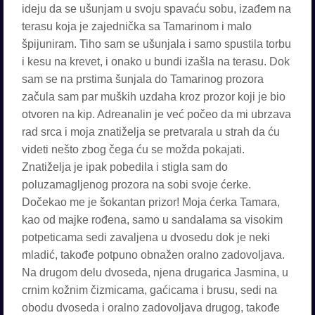
ideju da se ušunjam u svoju spavaću sobu, izađem na
terasu koja je zajednička sa Tamarinom i malo
špijuniram. Tiho sam se ušunjala i samo spustila torbu
i kesu na krevet, i onako u bundi izašla na terasu. Dok
sam se na prstima šunjala do Tamarinog prozora
začula sam par muških uzdaha kroz prozor koji je bio
otvoren na kip. Adreanalin je već počeo da mi ubrzava
rad srca i moja znatiželja se pretvarala u strah da ću
videti nešto zbog čega ću se možda pokajati.
Znatiželja je ipak pobedila i stigla sam do
poluzamagljenog prozora na sobi svoje ćerke.
Dočekao me je šokantan prizor! Moja ćerka Tamara,
kao od majke rođena, samo u sandalama sa visokim
potpeticama sedi zavaljena u dvosedu dok je neki
mladić, takođe potpuno obnažen oralno zadovoljava.
Na drugom delu dvoseda, njena drugarica Jasmina, u
crnim kožnim čizmicama, gaćicama i brusu, sedi na
obodu dvoseda i oralno zadovoljava drugog, takođe