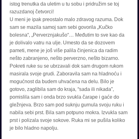
istog trenutka da uletim u tu sobu i pridružim se toj
razuzdanoj četvorci!
U meni je ipak preostalo malo zdravog razuma. Dok
sam se mazila samoj sam sebi govorila „Kučko
bolesna“, „Perverznjakušo“… Međutim to sve kao da
je dolivalo vatru na ulje. Umesto da se dozovem
pameti, mene je još više palila činjenica da radim
nešto zabranjeno, nešto perverzno, nešto bizarno.
Pokreti ruke su se ubrzavali dok sam drugom rukom
masirala svoje grudi. Zaboravila sam na hladnoću i
mogućnost da budem uhvaćena na delu. Bilo je
gotovo, zaglibila sam do kraja, “sada ili nikada”,
pomislila sam i onda brzo svukla čarape i gaće do
gležnjeva. Brzo sam pod suknju gurnula svoju ruku i
nabila sebi prst. Bila sam potpuno mokra. Izvukla sam
prst i polizala svoje sokove. Ruka mi se pušila koliko
je bilo hladno napolju.