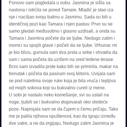
Ponovo sam pogledala u sobu. Jasmina je sišla sa
naslona i istrćila se pored Tamare. Mladić je stao iza
nje i naciljao svoju batinu u Jasminu. Sada su bili u
identičnoj pozi kao Tamara i njen pastuv. Prvo su se
samo gledali međusobno i glasno uzdisali, a onda su
Tamara i Jasmina počele da se ljube. Nedugo zatim i
momci su spojili glave i počeli da se ljube. Vrhunac mi
je bio blizu, gurnula sam dva prsta u sebe i shvatila da
sam i sama počela da uzišem na sred ledene terase.
Brzo sam izvadila prste kako bih se primirila, makar na
trenutak i počela da pasiram svoj klitoris. Uvijala sam
se pod naletima svoje ruke koja je bila vruća i lepljiva
od mojih sokova koji su bukvalno cureli iz mene.
U sobi je nastalo neko komešanje, svi su ustali na
noge, ljubili se i bukvalno dogovarali oko sledeće
poze. Napinjala sam se da čujem o čemu pričaju. Tako
me je palila njihova opuštenost, kao da igraju između
dve vatre, a ne da orgijaju. Nedugo zatim Jasmina je