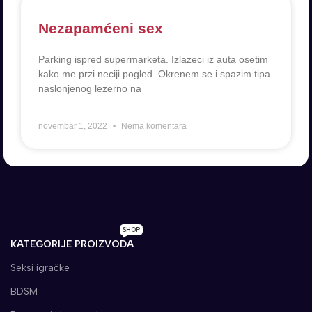
Nezapamćeni sex
Parking ispred supermarketa. Izlazeci iz auta osetim
kako me przi neciji pogled. Okrenem se i spazim tipa
naslonjenog lezerno na
novembar 1, 2022
Nema komentara
SHOP
KATEGORIJE PROIZVODA
Seksi igračke
BDSM