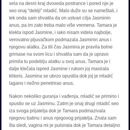
sela na desni kraj dvoseda postrance i pored nje je
seo onaj “deblji” mladić. Malo duže su se nameštali, i
tek onda sam shvatila da on ustvari cilja Jasminin
anus, pa im zato treba malo više vremena. Tamara je
klekla ispod Jasmine, i iako nisam videla najbolje,
verovatno pljuvačkom podmazala Jasminin anus i
njegovu alatku. Za tili čas Jasmina je pravila bolne
grimase na svom licu i shvatila sam da je upravo
primila tu podeblju alatku u svoj anus. Tamara je i
dalje klečala ispred Jasmine i rukom joj masirala
klitoris. Jasmina se ubrzo opustila dok joj je mladić
lagano i nežno penetrirao anus.
Nakon nekoliko guranja i vađenja, mladić se primirio i
spustio se uz Jasminu. Zatim je onaj drugi mladić seo
iza svoga prijatelja dok je Tamara podmazivala
njegovu batinu i anus njegovog prijatelja. Znala sam
šta sledi, vagina mi je pulsirala dok je Tamara detaljno