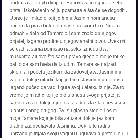
podmazivala njih dvojicu. Ponovo sam ugurala sebi
prste i iskolačenih očiju posmatrala šta će se dogoditi.
Ubrzo je i mladić koji je bio u Jasmininom anusu
počeo da pravi bolne grimase na svom licu. Nisam
odmah videla od Tamare ali sam znala da njegov
prijatelj lagano prodire u njegov analni otvor. Uvek mi
se gadila sama pomisao na seks između dva
muškarca ali ovo što sam upravo gledala me je toliko
palilo da sam htela da izludim. Tamara se najzad
sklonila i počela jezikom da zadovoljava Jasmininu
vaginu dok je mladić koji je bio u Jasmininom anusu
lagano počeo da vadi i gura svoju alatku iz nje. Za to
vreme je mladić koji je bio u anusu svoga prijatelja
samo uživao dok je njegova alatka izlazila i nestajala
u anusu onog drugog. Svi su glasno stenjali osim
moje Tamare koja je bila zauzeta dok je jezikom
oralno zadovoljavala Jasminu. Dok je to radila
ubrzano je trljala svoju vaginu i uguravala prste u nju. I