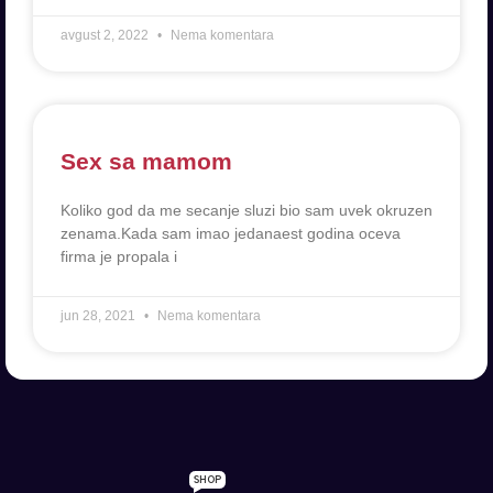
avgust 2, 2022
Nema komentara
Sex sa mamom
Koliko god da me secanje sluzi bio sam uvek okruzen
zenama.Kada sam imao jedanaest godina oceva
firma je propala i
jun 28, 2021
Nema komentara
SHOP