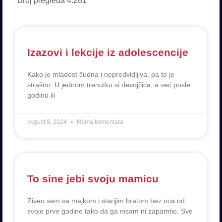
Broj pregleda
4.281
Izazovi i lekcije iz adolescencije
Kako je mladost čudna i nepredvidljiva, pa to je
strašno. U jednom trenutku si devojčica, a već posle
godinu ili
avgust 9, 2024
Nema komentara
To sine jebi svoju mamicu
Ziveo sam sa majkom i starijim bratom bez oca od
svoje prve godine tako da ga nisam ni zapamtio. Sve