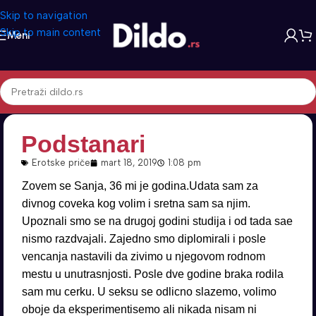
Skip to navigation
Skip to main content
Meni
Podstanari
Erotske priče
mart 18, 2019
1:08 pm
Zovem se Sanja, 36 mi je godina.Udata sam za
divnog coveka kog volim i sretna sam sa njim.
Upoznali smo se na drugoj godini studija i od tada sae
nismo razdvajali. Zajedno smo diplomirali i posle
vencanja nastavili da zivimo u njegovom rodnom
mestu u unutrasnjosti. Posle dve godine braka rodila
sam mu cerku. U seksu se odlicno slazemo, volimo
oboje da eksperimentisemo ali nikada nisam ni