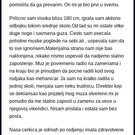
pomislila da ga prevarim. On mi je bio prvi u svemu.
Prilicno sam visoka blizu 180 cm, igrala sam aktivno
odbojku tokom srednje skole.Od tad su mi ostale vitke
duge noge i savrsena guza. Cesto sam osecala
pohotne muske poglede na sebi ali , uspevala sam da
to sve ignorisem.Materijalna strana nam nije bas
naklonjena, nikako nismo uspevali da nadjemo stalno
zaposlenje. Muz je povremeno radio na zamenama i
na kraju bio je prinudjen da pocne raditi kod svog
rodjaka kao mehanicar. Ja sam na kratko radila u
jednoj skoli, menjala sam neku trudnicu. Direktor koji
se deklarisao kao prijatelj mog muza otvereno mi je
ponudio da me stalno zaposli u zamenu za vece u
njegovoj vikendici. Nisam pristala i ostala sam bez
posla.
Nasa cerkica je odmah po rodjenju imala zdravstvene