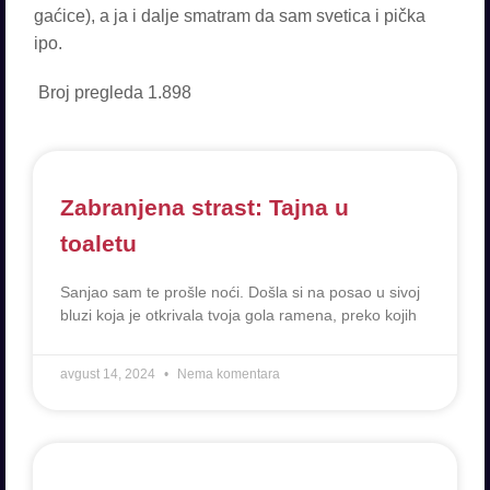
Broj pregleda
1.898
Zabranjena strast: Tajna u
toaletu
Sanjao sam te prošle noći. Došla si na posao u sivoj
bluzi koja je otkrivala tvoja gola ramena, preko kojih
avgust 14, 2024
Nema komentara