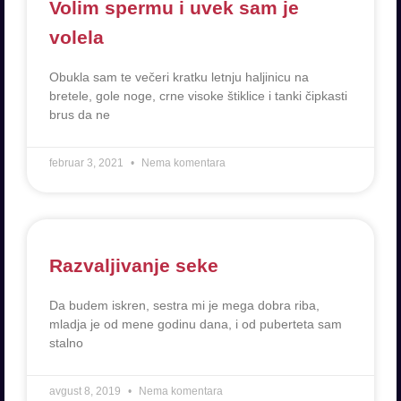
Volim spermu i uvek sam je
volela
Obukla sam te večeri kratku letnju haljinicu na
bretele, gole noge, crne visoke štiklice i tanki čipkasti
brus da ne
februar 3, 2021
Nema komentara
Razvaljivanje seke
Da budem iskren, sestra mi je mega dobra riba,
mladja je od mene godinu dana, i od puberteta sam
stalno
avgust 8, 2019
Nema komentara