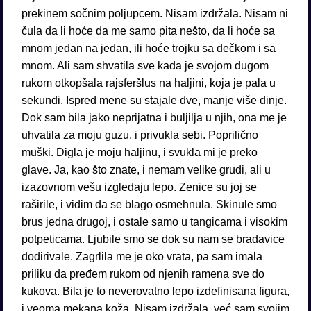
prekinem sočnim poljupcem. Nisam izdržala. Nisam ni
čula da li hoće da me samo pita nešto, da li hoće sa
mnom jedan na jedan, ili hoće trojku sa dečkom i sa
mnom. Ali sam shvatila sve kada je svojom dugom
rukom otkopšala rajsferšlus na haljini, koja je pala u
sekundi. Ispred mene su stajale dve, manje više dinje.
Dok sam bila jako neprijatna i buljilja u njih, ona me je
uhvatila za moju guzu, i privukla sebi. Poprilično
muški. Digla je moju haljinu, i svukla mi je preko
glave. Ja, kao što znate, i nemam velike grudi, ali u
izazovnom vešu izgledaju lepo. Zenice su joj se
raširile, i vidim da se blago osmehnula. Skinule smo
brus jedna drugoj, i ostale samo u tangicama i visokim
potpeticama. Ljubile smo se dok su nam se bradavice
dodirivale. Zagrlila me je oko vrata, pa sam imala
priliku da pređem rukom od njenih ramena sve do
kukova. Bila je to neverovatno lepo izdefinisana figura,
i veoma mekana koža. Nisam izdržala, već sam svojim