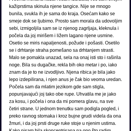
kažiprstima skinula njene tangice. Nije se mnogo
bunila, svukla ih je sama do kraja. Osećam kako se
smeje dok se ljubimo. Prosto sam morala da udovoljim
sebi, izmigoljila sam se iz njenog zagrljaja, kleknula i
počela da joj mirišem i ližem lagano njene usmine.
Osetio se miris napaljenosti, požude i pošasti. Osetilo
se i drhtanje straha pomešano sa drhtanjem strasti.
Malo se pomakla unazad, sela na onaj isti sto i raširila
noge. Bila su dugačke, rekla bih oko metar i po, iako
znam da je to ne izvodljivo. Njena ribica je bila jako
lepo izdepilirana, i njen anus je čak bio veoma uredan.
Počela sam da mlatim jezikom gde sam stigla,
popunjavajući joj tako obe rupe. Uhvatila me je jako
za kosu, i počela i ona da mi pomera glavu, na sve
četiri strane. U jednom trenutku sam podigla pogled, i
preko ravnog stomaka i kroz bujne grudi videla da ona
žmuri, i da joj prsti druge ruke stoje u njenim ustima.
Kako nisam bila skoncentrisana na ono što radim,