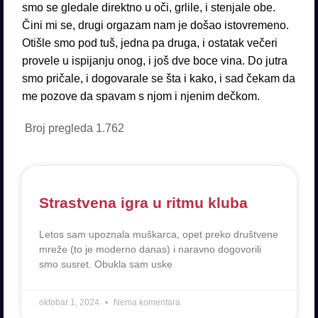
smo se gledale direktno u oči, grlile, i stenjale obe.
Čini mi se, drugi orgazam nam je došao istovremeno.
Otišle smo pod tuš, jedna pa druga, i ostatak večeri
provele u ispijanju onog, i još dve boce vina. Do jutra
smo pričale, i dogovarale se šta i kako, i sad čekam da
me pozove da spavam s njom i njenim dečkom.
Broj pregleda
1.762
Strastvena igra u ritmu kluba
Letos sam upoznala muškarca, opet preko društvene
mreže (to je moderno danas) i naravno dogovorili
smo susret. Obukla sam uske
oktobar 1, 2024
Nema komentara