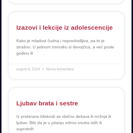
Izazovi i lekcije iz adolescencije
Kako je mladost čudna i nepredvidljiva, pa to je
strašno. U jednom trenutku si devojčica, a već posle
godinu ili
avgust 9, 2024
Nema komentara
Ljubav brata i sestre
Iz preterane bliskosti se obično dešava ili mržnja ili
ljubav. Bilo da je u pitanju odnos osoba istih ili
suprotnih