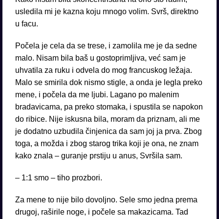
usledila mi je kazna koju mnogo volim. Svrš, direktno
u facu.
Počela je cela da se trese, i zamolila me je da sedne
malo. Nisam bila baš u gostoprimljiva, već sam je
uhvatila za ruku i odvela do mog francuskog ležaja.
Malo se smirila dok nismo stigle, a onda je legla preko
mene, i počela da me ljubi. Lagano po malenim
bradavicama, pa preko stomaka, i spustila se napokon
do ribice. Nije iskusna bila, moram da priznam, ali me
je dodatno uzbudila činjenica da sam joj ja prva. Zbog
toga, a možda i zbog starog trika koji je ona, ne znam
kako znala – guranje prstiju u anus, Svršila sam.
– 1:1 smo – tiho prozbori.
Za mene to nije bilo dovoljno. Sele smo jedna prema
drugoj, raširile noge, i počele sa makazicama. Tad