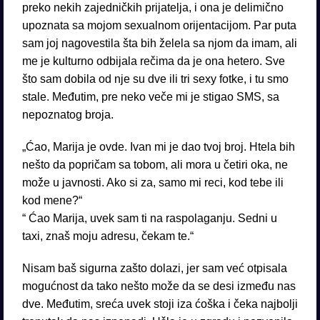
preko nekih zajedničkih prijatelja, i ona je delimično
upoznata sa mojom sexualnom orijentacijom. Par puta
sam joj nagovestila šta bih želela sa njom da imam, ali
me je kulturno odbijala rečima da je ona hetero. Sve
što sam dobila od nje su dve ili tri sexy fotke, i tu smo
stale. Međutim, pre neko veče mi je stigao SMS, sa
nepoznatog broja.
„Ćao, Marija je ovde. Ivan mi je dao tvoj broj. Htela bih
nešto da popričam sa tobom, ali mora u četiri oka, ne
može u javnosti. Ako si za, samo mi reci, kod tebe ili
kod mene?“
“ Ćao Marija, uvek sam ti na raspolaganju. Sedni u
taxi, znaš moju adresu, čekam te.“
Nisam baš sigurna zašto dolazi, jer sam već otpisala
mogućnost da tako nešto može da se desi između nas
dve. Međutim, sreća uvek stoji iza ćoška i čeka najbolji