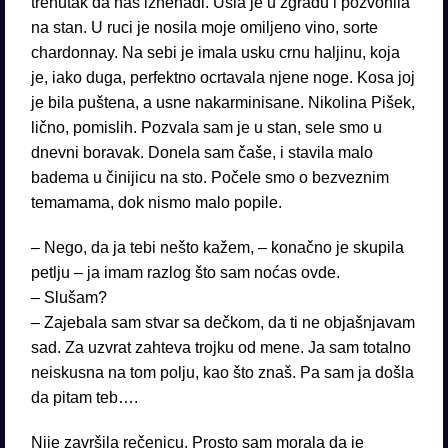
trenutak da nas iznenadi. Ušla je u zgradu i pozvonila
na stan. U ruci je nosila moje omiljeno vino, sorte
chardonnay. Na sebi je imala usku crnu haljinu, koja
je, iako duga, perfektno ocrtavala njene noge. Kosa joj
je bila puštena, a usne nakarminisane. Nikolina Pišek,
lično, pomislih. Pozvala sam je u stan, sele smo u
dnevni boravak. Donela sam čaše, i stavila malo
badema u činijicu na sto. Počele smo o bezveznim
temamama, dok nismo malo popile.
– Nego, da ja tebi nešto kažem, – konačno je skupila
petlju – ja imam razlog što sam noćas ovde.
– Slušam?
– Zajebala sam stvar sa dečkom, da ti ne objašnjavam
sad. Za uzvrat zahteva trojku od mene. Ja sam totalno
neiskusna na tom polju, kao što znaš. Pa sam ja došla
da pitam teb….
Nije završila rečenicu. Prosto sam morala da je