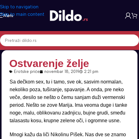
Skip to navigation
Skip to main content
Meni
Ostvarenje želje
Erotske priče
novembar 18, 2019
2:21 pm
Sa dečkom sex, tu i tamo, sve ok, sasvim normalan,
nekoliko poza, tuširanje, spavanje. A onda, pre neko
veče, desilo se nešto o čemu sanjam duži vermenski
period. Nešto se zove Marija. Ima veoma duge i tanke
noge, malu, oblikovanu zadnjicu, bujne grudi, smeđu
talasastu kosu, krupne zelene oči, i ogromne usne.
Mnogi kažu da liči Nikolinu Pišek. Nas dve se znamo