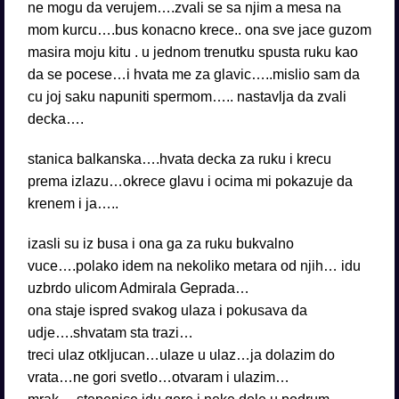
ne mogu da verujem….zvali se sa njim a mesa na
mom kurcu….bus konacno krece.. ona sve jace guzom
masira moju kitu . u jednom trenutku spusta ruku kao
da se pocese…i hvata me za glavic…..mislio sam da
cu joj saku napuniti spermom….. nastavlja da zvali
decka….
stanica balkanska….hvata decka za ruku i krecu
prema izlazu…okrece glavu i ocima mi pokazuje da
krenem i ja…..
izasli su iz busa i ona ga za ruku bukvalno
vuce….polako idem na nekoliko metara od njih… idu
uzbrdo ulicom Admirala Geprada…
ona staje ispred svakog ulaza i pokusava da
udje….shvatam sta trazi…
treci ulaz otkljucan…ulaze u ulaz…ja dolazim do
vrata…ne gori svetlo…otvaram i ulazim…