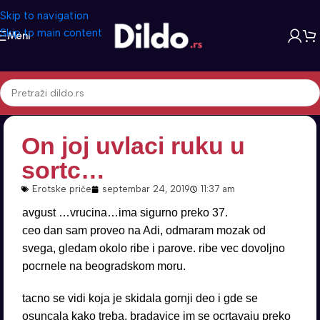
Skip to navigation
Skip to main content
Meni
On joj uvlaci ruku u
sortc…
Erotske priče
septembar 24, 2019
11:37 am
avgust …vrucina…ima sigurno preko 37.
ceo dan sam proveo na Adi, odmaram mozak od
svega, gledam okolo ribe i parove. ribe vec dovoljno
pocrnele na beogradskom moru.
tacno se vidi koja je skidala gornji deo i gde se
osuncala kako treba. bradavice im se ocrtavaju preko