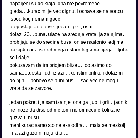
napaljeni su do kraja. ona me povremeno
gleda….kurac mi je vec dignut i ocrtava se na sortcu
ispod kog nemam gace.
propustaju autobuse, jedan , peti, osmi….
dolazi 23…puna. ulaze na srednja vrata, ja za njima.
probijaju se do sredine busa. on se naslonio ledjima
na sipku ona ispred njega i sloro legla na njega…ljube
se i dalje.
pokusavam da im pridjem blize…..dolazimo do
sajma….dosta ljudi izlazi….koristim priliku i dolazim
do njih….ponovo se puni bus…i sad vec ne mogu
vrata da se zatvore.
jedan pokret i ja sam iza nje. ona ga ljubi i grli…jadnik
ne moze da dise od nje..on i ne primecuje kolika je
guzva u busu.
meni kurac samo sto ne ekslodira…. mala se meskolji
i nalazi guzom moju kitu…..