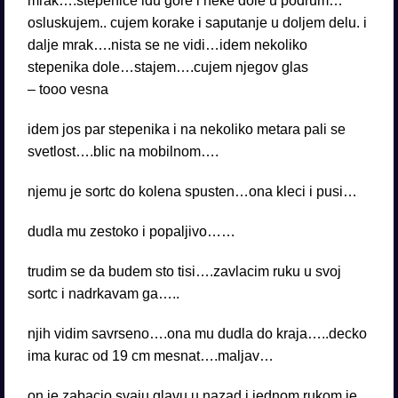
mrak….stepenice idu gore i neke dole u podrum…
osluskujem.. cujem korake i saputanje u doljem delu. i
dalje mrak….nista se ne vidi…idem nekoliko
stepenika dole…stajem….cujem njegov glas
– tooo vesna
idem jos par stepenika i na nekoliko metara pali se
svetlost….blic na mobilnom….
njemu je sortc do kolena spusten…ona kleci i pusi…
dudla mu zestoko i popaljivo……
trudim se da budem sto tisi….zavlacim ruku u svoj
sortc i nadrkavam ga…..
njih vidim savrseno….ona mu dudla do kraja…..decko
ima kurac od 19 cm mesnat….maljav…
on je zabacio svaju glavu u nazad i jednom rukom je