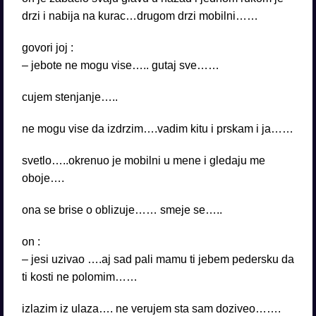
drzi i nabija na kurac…drugom drzi mobilni……
govori joj :
– jebote ne mogu vise….. gutaj sve……
cujem stenjanje…..
ne mogu vise da izdrzim….vadim kitu i prskam i ja……
svetlo…..okrenuo je mobilni u mene i gledaju me
oboje….
ona se brise o oblizuje…… smeje se…..
on :
– jesi uzivao ….aj sad pali mamu ti jebem pedersku da
ti kosti ne polomim……
izlazim iz ulaza…. ne verujem sta sam doziveo…….