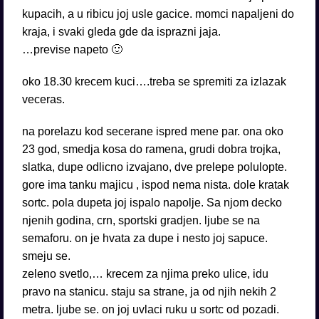
kupacih, a u ribicu joj usle gacice. momci napaljeni do
kraja, i svaki gleda gde da isprazni jaja.
…previse napeto 🙂
oko 18.30 krecem kuci….treba se spremiti za izlazak
veceras.
na porelazu kod secerane ispred mene par. ona oko
23 god, smedja kosa do ramena, grudi dobra trojka,
slatka, dupe odlicno izvajano, dve prelepe polulopte.
gore ima tanku majicu , ispod nema nista. dole kratak
sortc. pola dupeta joj ispalo napolje. Sa njom decko
njenih godina, crn, sportski gradjen. ljube se na
semaforu. on je hvata za dupe i nesto joj sapuce.
smeju se.
zeleno svetlo,… krecem za njima preko ulice, idu
pravo na stanicu. staju sa strane, ja od njih nekih 2
metra. ljube se. on joj uvlaci ruku u sortc od pozadi.