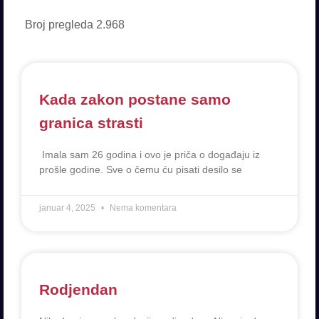
Broj pregleda
2.968
Kada zakon postane samo
granica strasti
Imala sam 26 godina i ovo je priča o događaju iz
prošle godine. Sve o čemu ću pisati desilo se
januar 4, 2025
Nema komentara
Rodjendan