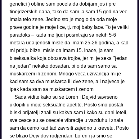
genetici ) obline sam pocela da dobijam jos i pre
tinejdzerskih dana, tako da sam ja sam 15 godina vec
imala telo zene. Jedino sto je moglo da oda moje
prave godine je moje lice, tj. moj baby face. To je veliki
paradoks – kada me ljudi posmtraju sa nekih 5-6
metara udaljenosti misle da imam 25-26 godina, a kad
mi pridju blize, misle da imam 15. Inace, ja sam
biseksualka koja obozava trojke, jer mi je seks ’’jedan
na jedan’’ nekako dosadan, bilo da sam samo sa
muskarcem ili zenom. Mnogo veca uzivancija mi je
kad sam sa dva muskarca ili dve zene, ali najveca je
ipak kada sam sa muskarcem i zenom.
Sada vidite kako su se Loren i Dejvid savrseno
uklopili u moje seksualne apetite. Posto smo postali
bliski prijatelji znali su kakva sam i kako su dani leteli,
sve cesce su se osecale vibracije u vazduhu i znala
sam da cemo kad tad zavrsiti zajedno u krevetu. Posto
se blizio Dejvidov rodjendan, Loren i ja smo se