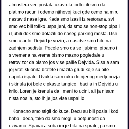
atmosfera vec postala uzavrela, odlucili smo da
platimo racun i odemo njihovoj kuci gde cemo na miru
nastaviti nase igre. Kada smo izasli iz restorana, svi
smo vec bili toliko uspaljeni, da smo se non-stop pipali
i ljubili dok smo dolazili do naseg parking mesta. Usli
smo u auto, Dejvid je vozio, a nas dve smo bile na
zadnjem sedistu. Pocele smo da se ljubimo, pipamo i
s vremena na vreme bismo mazno pogledale u
retrovizor da bismo jos vise palile Dejvida. Sisala sam
joj vrat, sklonila bratele i mazila grudi koje su bile
napola ispale. Uvukla sam ruku do njenog medjunozja
i skinula joj bele cipkaste tangice i bacila ih Dejvidu u
krilo. Loren je krenula da i meni to ucini, ali ja nisam
nista nosila, sto ih je jos vise uspalilo.
Konacno smo stigli do kuce. Decu su bili poslali kod
baba i deda, tako da smo mogli u potpunosti da
uzivamo. Spavaca soba im je bila na spratu, pa smo