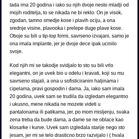
tada ima 20 godina i iako su njih dvoje nesto mladji od
mojih roditelja, to se nikada ne bi reklo. On je visok,
zgodan, tamno smedje kose i plavih ociju, a ona
srednje visine, plavooka i prelepe duge plave kose.
Oboje su bili u tip-top formi, savrseno izvajani, samo je
ona imala implante, jer je dvoje dece ipak ucinilo
svoje.
Kod njih mi se takodje svidjalo to sto su bili vrlo
elegantni, on je uvek bio u odelu i kravati, koji su mu
savrseno stajali, a ona u sofisticiranim haljinama i
cipelama, pravi gospodin i dama. Ja, iako sam imala
20 godina, uvek sam se trudila da izgledam elegantno
i ukusno, mene nikada ne mozete videti u
pantalonama ili patikama, jer, po mom misljenju, svaka
zena treba da bude dama, a dame se ne oblace kao
klosarke i kurve. Uvek sam izgledala starije nego sto
jesam, jer mi se telo drasticno brzo razvijalo i ( hvala