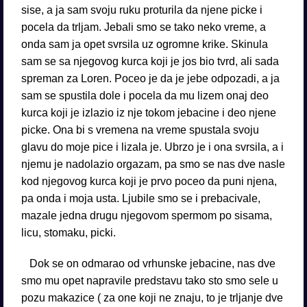
sise, a ja sam svoju ruku proturila da njene picke i
pocela da trljam. Jebali smo se tako neko vreme, a
onda sam ja opet svrsila uz ogromne krike. Skinula
sam se sa njegovog kurca koji je jos bio tvrd, ali sada
spreman za Loren. Poceo je da je jebe odpozadi, a ja
sam se spustila dole i pocela da mu lizem onaj deo
kurca koji je izlazio iz nje tokom jebacine i deo njene
picke. Ona bi s vremena na vreme spustala svoju
glavu do moje pice i lizala je. Ubrzo je i ona svrsila, a i
njemu je nadolazio orgazam, pa smo se nas dve nasle
kod njegovog kurca koji je prvo poceo da puni njena,
pa onda i moja usta. Ljubile smo se i prebacivale,
mazale jedna drugu njegovom spermom po sisama,
licu, stomaku, picki.
Dok se on odmarao od vrhunske jebacine, nas dve
smo mu opet napravile predstavu tako sto smo sele u
pozu makazice ( za one koji ne znaju, to je trljanje dve