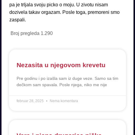
pa je trljala svoju picko o moju. U zivotu nisam
dozivela takav orgazam. Posle toga, premoreni smo
zaspali.
Broj pregleda
1.290
Nezasita u njegovom krevetu
Pre godinu i po izašla sam iz duge veze. Samo sa tim
dečkom sam spavala. Posle njega, niko me nije
februar 28, 2025
Nema komentara