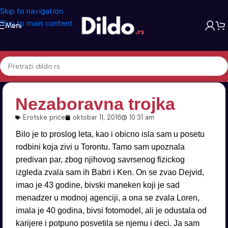
Skip to navigation
Skip to main content
Meni
Nezaboravna trojka
Erotske priče
oktobar 11, 2018
10:31 am
Bilo je to proslog leta, kao i obicno isla sam u posetu
rodbini koja zivi u Torontu. Tamo sam upoznala
predivan par, zbog njihovog savrsenog fizickog
izgleda zvala sam ih Babri i Ken. On se zvao Dejvid,
imao je 43 godine, bivski maneken koji je sad
menadzer u modnoj agenciji, a ona se zvala Loren,
imala je 40 godina, bivsi fotomodel, ali je odustala od
karijere i potpuno posvetila se njemu i deci. Ja sam