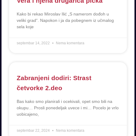
Vera i njena drugarica pička
Kako bi rekao Miroslav Ilić „S namerom dođoh u
veliki grad“. Napokon i ja da pobegnem iz učmalog
sela koje
septembar 14, 2022
Nema komentara
Zabranjeni dodiri: Strast
četvorke 2.deo
Bas kako smo planirali i ocekivali, opet smo bili na
okupu… Prosli ponedeljak uvece i mi… Pocelo je vrlo
uobicajeno,
septembar 22, 2024
Nema komentara