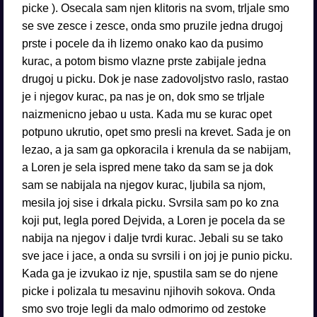
picke ). Osecala sam njen klitoris na svom, trljale smo
se sve zesce i zesce, onda smo pruzile jedna drugoj
prste i pocele da ih lizemo onako kao da pusimo
kurac, a potom bismo vlazne prste zabijale jedna
drugoj u picku. Dok je nase zadovoljstvo raslo, rastao
je i njegov kurac, pa nas je on, dok smo se trljale
naizmenicno jebao u usta. Kada mu se kurac opet
potpuno ukrutio, opet smo presli na krevet. Sada je on
lezao, a ja sam ga opkoracila i krenula da se nabijam,
a Loren je sela ispred mene tako da sam se ja dok
sam se nabijala na njegov kurac, ljubila sa njom,
mesila joj sise i drkala picku. Svrsila sam po ko zna
koji put, legla pored Dejvida, a Loren je pocela da se
nabija na njegov i dalje tvrdi kurac. Jebali su se tako
sve jace i jace, a onda su svrsili i on joj je punio picku.
Kada ga je izvukao iz nje, spustila sam se do njene
picke i polizala tu mesavinu njihovih sokova. Onda
smo svo troje legli da malo odmorimo od zestoke