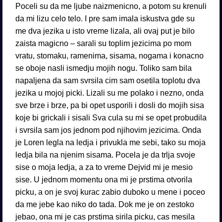
Poceli su da me ljube naizmenicno, a potom su krenuli
da mi lizu celo telo. I pre sam imala iskustva gde su
me dva jezika u isto vreme lizala, ali ovaj put je bilo
zaista magicno – sarali su toplim jezicima po mom
vratu, stomaku, ramenima, sisama, nogama i konacno
se oboje nasli ismedju mojih nogu. Toliko sam bila
napaljena da sam svrsila cim sam osetila toplotu dva
jezika u mojoj picki. Lizali su me polako i nezno, onda
sve brze i brze, pa bi opet usporili i dosli do mojih sisa
koje bi grickali i sisali Sva cula su mi se opet probudila
i svrsila sam jos jednom pod njihovim jezicima. Onda
je Loren legla na ledja i privukla me sebi, tako su moja
ledja bila na njenim sisama. Pocela je da trlja svoje
sise o moja ledja, a za to vreme Dejvid mi je mesio
sise. U jednom momentu ona mi je prstima otvorila
picku, a on je svoj kurac zabio duboko u mene i poceo
da me jebe kao niko do tada. Dok me je on zestoko
jebao, ona mi je cas prstima sirila picku, cas mesila