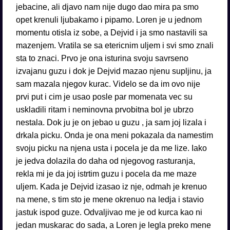
jebacine, ali djavo nam nije dugo dao mira pa smo
opet krenuli ljubakamo i pipamo. Loren je u jednom
momentu otisla iz sobe, a Dejvid i ja smo nastavili sa
mazenjem. Vratila se sa etericnim uljem i svi smo znali
sta to znaci. Prvo je ona isturina svoju savrseno
izvajanu guzu i dok je Dejvid mazao njenu supljinu, ja
sam mazala njegov kurac. Videlo se da im ovo nije
prvi put i cim je usao posle par momenata vec su
uskladili ritam i neminovna prvobitna bol je ubrzo
nestala. Dok ju je on jebao u guzu , ja sam joj lizala i
drkala picku. Onda je ona meni pokazala da namestim
svoju picku na njena usta i pocela je da me lize. Iako
je jedva dolazila do daha od njegovog rasturanja,
rekla mi je da joj istrtim guzu i pocela da me maze
uljem. Kada je Dejvid izasao iz nje, odmah je krenuo
na mene, s tim sto je mene okrenuo na ledja i stavio
jastuk ispod guze. Odvaljivao me je od kurca kao ni
jedan muskarac do sada, a Loren je legla preko mene