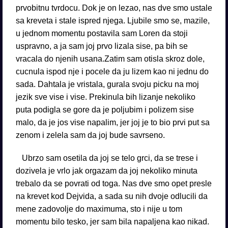
prvobitnu tvrdocu. Dok je on lezao, nas dve smo ustale
sa kreveta i stale ispred njega. Ljubile smo se, mazile,
u jednom momentu postavila sam Loren da stoji
uspravno, a ja sam joj prvo lizala sise, pa bih se
vracala do njenih usana.Zatim sam otisla skroz dole,
cucnula ispod nje i pocele da ju lizem kao ni jednu do
sada. Dahtala je vristala, gurala svoju picku na moj
jezik sve vise i vise. Prekinula bih lizanje nekoliko
puta podigla se gore da je poljubim i polizem sise
malo, da je jos vise napalim, jer joj je to bio prvi put sa
zenom i zelela sam da joj bude savrseno.
Ubrzo sam osetila da joj se telo grci, da se trese i
dozivela je vrlo jak orgazam da joj nekoliko minuta
trebalo da se povrati od toga. Nas dve smo opet presle
na krevet kod Dejvida, a sada su nih dvoje odlucili da
mene zadovolje do maximuma, sto i nije u tom
momentu bilo tesko, jer sam bila napaljena kao nikad.