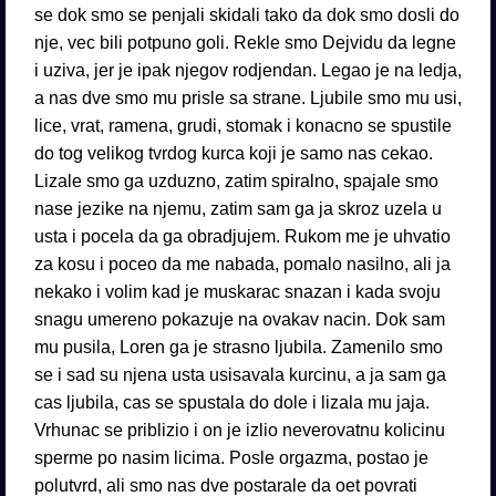
se dok smo se penjali skidali tako da dok smo dosli do
nje, vec bili potpuno goli. Rekle smo Dejvidu da legne
i uziva, jer je ipak njegov rodjendan. Legao je na ledja,
a nas dve smo mu prisle sa strane. Ljubile smo mu usi,
lice, vrat, ramena, grudi, stomak i konacno se spustile
do tog velikog tvrdog kurca koji je samo nas cekao.
Lizale smo ga uzduzno, zatim spiralno, spajale smo
nase jezike na njemu, zatim sam ga ja skroz uzela u
usta i pocela da ga obradjujem. Rukom me je uhvatio
za kosu i poceo da me nabada, pomalo nasilno, ali ja
nekako i volim kad je muskarac snazan i kada svoju
snagu umereno pokazuje na ovakav nacin. Dok sam
mu pusila, Loren ga je strasno ljubila. Zamenilo smo
se i sad su njena usta usisavala kurcinu, a ja sam ga
cas ljubila, cas se spustala do dole i lizala mu jaja.
Vrhunac se priblizio i on je izlio neverovatnu kolicinu
sperme po nasim licima. Posle orgazma, postao je
polutvrd, ali smo nas dve postarale da oet povrati