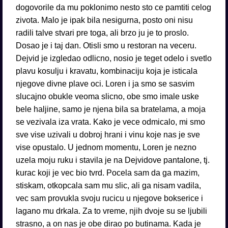
dogovorile da mu poklonimo nesto sto ce pamtiti celog
zivota. Malo je ipak bila nesigurna, posto oni nisu
radili talve stvari pre toga, ali brzo ju je to proslo.
Dosao je i taj dan. Otisli smo u restoran na veceru.
Dejvid je izgledao odlicno, nosio je teget odelo i svetlo
plavu kosulju i kravatu, kombinaciju koja je isticala
njegove divne plave oci. Loren i ja smo se sasvim
slucajno obukle veoma slicno, obe smo imale uske
bele haljine, samo je njena bila sa bratelama, a moja
se vezivala iza vrata. Kako je vece odmicalo, mi smo
sve vise uzivali u dobroj hrani i vinu koje nas je sve
vise opustalo. U jednom momentu, Loren je nezno
uzela moju ruku i stavila je na Dejvidove pantalone, tj.
kurac koji je vec bio tvrd. Pocela sam da ga mazim,
stiskam, otkopcala sam mu slic, ali ga nisam vadila,
vec sam provukla svoju rucicu u njegove bokserice i
lagano mu drkala. Za to vreme, njih dvoje su se ljubili
strasno, a on nas je obe dirao po butinama. Kada je