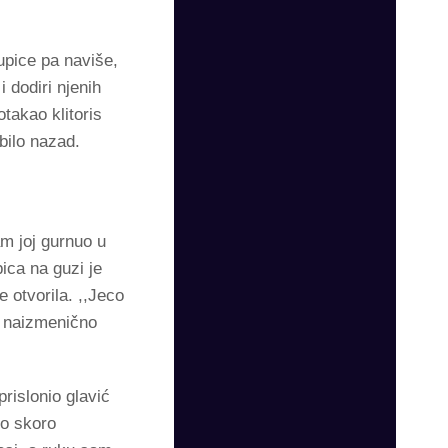
upice pa naviše,
 dodiri njenih
takao klitoris
 bilo nazad.
am joj gurnuo u
ica na guzi je
e otvorila. ,,Jeco
oj naizmenično
rislonio glavić
no skoro