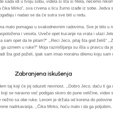
de sada idi u tvoju sobu, videla si šta si htela, nećemo nikom 
a čika Mirko”, sva crvena u licu žurno izađe iz sobe. Jedva
gađaju i nadao se da će sutra sve biti u redu.
a malo pomagao u svakodnevnim radovima. Sve je bilo u na
aspoložena i vesela. Uveče opet kucanje na vrata i ulazi Jel
la sam opet da te pitam?” ,,Reci Jeco, pitaj šta god želiš” ,
a ga uzmem u ruke?” Moja razmišljanja su išla u pravcu da je
adi šta god poželi, ipak sam imao moralnu dilemu koju sam 
Zabranjena iskušenja
em taj koji će joj oduzeti nevinost. ,,Dobro Jeco, daću ti ga
 koji se naravno već podigao skoro do pune veličine, video 
je nežno sa obe ruke. Levom je držala od korena do polovin
rene nadrkavanja. ,,Čika Mirko, hoću malo i da ga poljubim,