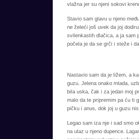
vlažna jer su njeni sokovi krenu
Stavio sam glavu u njeno međun
ne želeći još uvek da joj dodiru
svilenkastih dlačica, a ja sam
počela je da se grči i steže i d
Nastavio sam da je ližem, a ka
guzu. Jelena onako mlada, uzbuđ
bila uska, čak i za jedan moj pr
malo da te pripremim pa ću ti g
pičku i anus, dok joj u guzu ni
Legao sam iza nje i sad smo okr
na ulaz u njeno dupence. Lagan