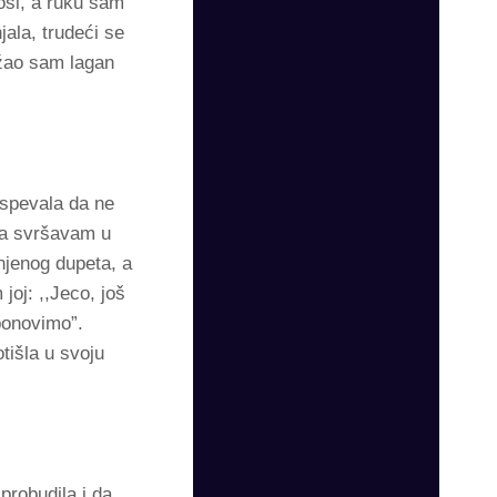
osi, a ruku sam
ala, trudeći se
ržao sam lagan
uspevala da ne
da svršavam u
njenog dupeta, a
joj: ,,Jeco, još
ponovimo”.
tišla u svoju
probudila i da