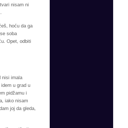
tvari nisam ni
.
žeš, hoću da ga
 se soba
u. Opet, odbiti
 nisi imala
 idem u grad u
čem pidžamu i
ta, iako nisam
dam joj da gleda,