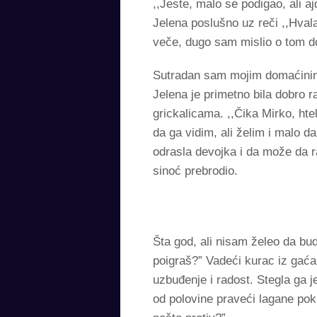
,,Jeste, malo se podigao, ali aj
Jelena poslušno uz reči ,,Hval
veče, dugo sam mislio o tom do
Sutradan sam mojim domaćinim
Jelena je primetno bila dobro r
grickalicama. ,,Čika Mirko, hte
da ga vidim, ali želim i malo d
odrasla devojka i da može da r
sinoć prebrodio.
Šta god, ali nisam želeo da bud
poigraš?” Vadeći kurac iz gaća
uzbuđenje i radost. Stegla ga 
od polovine praveći lagane pok