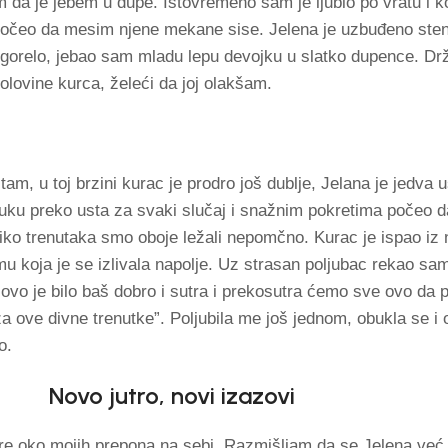
da je jebem u dupe. Istovremeno sam je ljubio po vratu i k
počeo da mesim njene mekane sise. Jelena je uzbuđeno stenj
e gorelo, jebao sam mladu lepu devojku u slatko dupence. D
polovine kurca, želeći da joj olakšam.
m, u toj brzini kurac je prodro još dublje, Jelana je jedva 
ruku preko usta za svaki slučaj i snažnim pokretima počeo 
iko trenutaka smo oboje ležali nepomčno. Kurac je ispao iz 
koja je se izlivala napolje. Uz strasan poljubac rekao sam 
ovo je bilo baš dobro i sutra i prekosutra ćemo sve ovo da 
za ove divne trenutke”. Poljubila me još jednom, obukla se i o
o.
Novo jutro, novi izazovi
re oko mojih prepona na sebi. Razmišljam da se Jelena već 