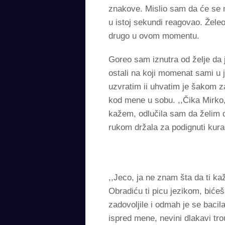
znakove. Mislio sam da će se na
u istoj sekundi reagovao. Želeo
drugo u ovom momentu.
Goreo sam iznutra od želje da
ostali na koji momenat sami u 
uzvratim ii uhvatim je šakom za
kod mene u sobu. ,,Čika Mirko,
kažem, odlučila sam da želim 
rukom držala za podignuti kura
,,Jeco, ja ne znam šta da ti k
Obradiću ti picu jezikom, bićeš
zadovoljile i odmah je se bacil
ispred mene, nevini dlakavi trou