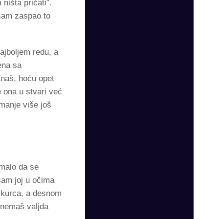
ništa pričati”.
 sam zaspao to
jboljem redu, a
ena sa
,Znaš, hoću opet
 ona u stvari već
manje više još
 malo da se
sam joj u očima
e kurca, a desnom
 nemaš valjda