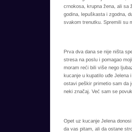
crnokosa, krupna žena, ali sa 
godina, lepuškasta i zgodna, dug
svakom trenutku. Spremili su 
Prva dva dana se nije ništa s
stresa na poslu i pomagao mo
moram reći bili više nego ljub
kucanje u kupatilo uđe Jelena i 
ostavi peškir primetio sam da 
neki značaj. Već sam se povuk
Opet uz kucanje Jelena donosi 
da vas pitam, ali da ostane st