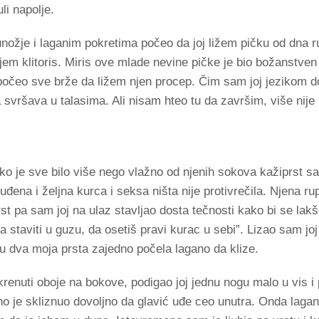
li napolje.
ožje i laganim pokretima počeo da joj ližem pičku od dna r
jem klitoris. Miris ove mlade nevine pičke je bio božanstven i
 počeo sve brže da ližem njen procep. Čim sam joj jezikom do
a svršava u talasima. Ali nisam hteo tu da završim, više nije
ko je sve bilo više nego vlažno od njenih sokova kažiprst s
ena i željna kurca i seksa ništa nije protivrečila. Njena rup
st pa sam joj na ulaz stavljao dosta tečnosti kako bi se lakš
a staviti u guzu, da osetiš pravi kurac u sebi”. Lizao sam j
su dva moja prsta zajedno počela lagano da klize.
enuti oboje na bokove, podigao joj jednu nogu malo u vis i p
o je skliznuo dovoljno da glavić uđe ceo unutra. Onda laga