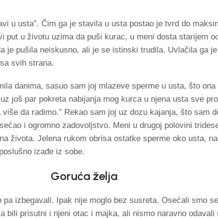
i u usta”. Čim ga je stavila u usta postao je tvrd do maks
i put u životu uzima da puši kurac, u meni dosta starijem od
 pušila neiskusno, ali je se istinski trudila. Uvlačila ga je
a sa svih strana.
ila danima, sasuo sam joj mlazeve sperme u usta, što ona 
uz još par pokreta nabijanja mog kurca u njena usta sve prog
 više da radimo.” Rekao sam joj uz dozu kajanja, što sam d
sećao i ogromno zadovoljstvo. Meni u drugoj polovini trideset
jna života. Jelena rukom obrisa ostatke sperme oko usta, n
 poslušno izađe iz sobe.
Goruća želja
 pa izbegavali. Ipak nije moglo bez susreta. Osećali smo s
 bili prisutni i njeni otac i majka, ali nismo naravno odavali