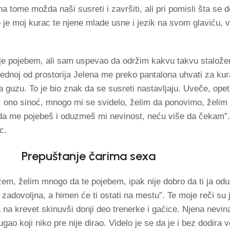
 tome možda naši susreti i završiti, ali pri pomisli šta se d
 je moj kurac te njene mlade usne i jezik na svom glaviću, v
 je pojebem, ali sam uspevao da održim kakvu takvu stalož
jednoj od prostorija Jelena me preko pantalona uhvati za ku
 guzu. To je bio znak da se susreti nastavljaju. Uveče, opet
 ono sinoć, mnogo mi se svidelo, želim da ponovimo, želim j
da me pojebeš i oduzmeš mi nevinost, neću više da čekam”.
c.
Prepuštanje čarima sexa
ažem, želim mnogo da te pojebem, ipak nije dobro da ti ja od
 zadovoljna, a himen će ti ostati na mestu”. Te moje reči su 
a na krevet skinuvši donji deo trenerke i gaćice. Njena nevina
gao koji niko pre nije dirao. Videlo je se da je i bez dodira 