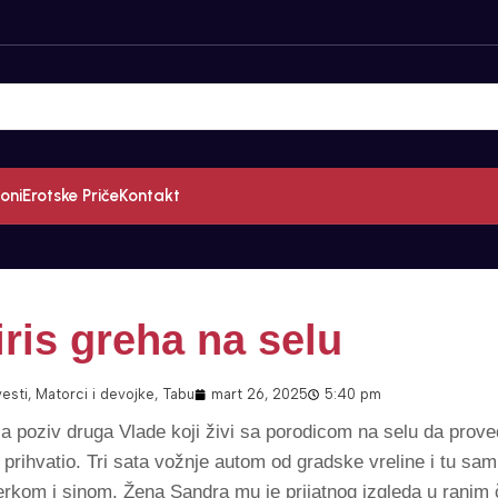
oni
Erotske Priče
Kontakt
iris greha na selu
vesti
,
Matorci i devojke
,
Tabu
mart 26, 2025
5:40 pm
a poziv druga Vlade koji živi sa porodicom na selu da prov
prihvatio. Tri sata vožnje autom od gradske vreline i tu s
rkom i sinom. Žena Sandra mu je prijatnog izgleda u ranim 