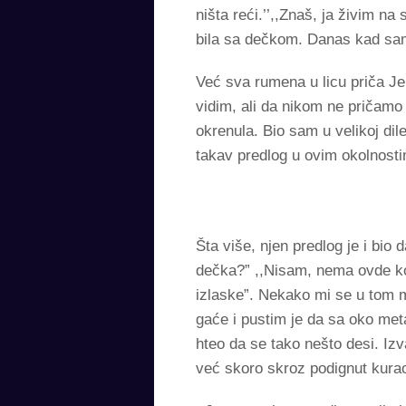
ništa reći.’’,,Znaš, ja živim n
bila sa dečkom. Danas kad sam 
Već sva rumena u licu priča Je
vidim, ali da nikom ne pričamo
okrenula. Bio sam u velikoj di
takav predlog u ovim okolnostim
Šta više, njen predlog je i bio
dečka?” ,,Nisam, nema ovde ko
izlaske”. Nekako mi se u tom m
gaće i pustim je da sa oko meta
hteo da se tako nešto desi. Izv
već skoro skroz podignut kurac