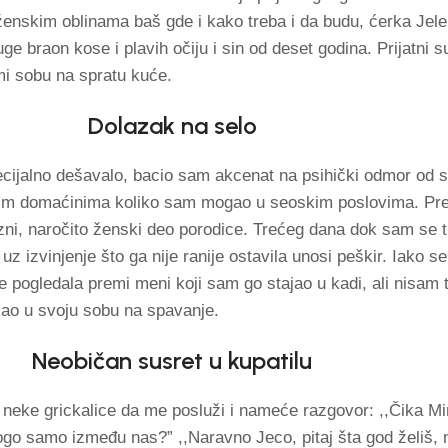
ženskim oblinama baš gde i kako treba i da budu, ćerka Jel
e braon kose i plavih očiju i sin od deset godina. Prijatni s
mi sobu na spratu kuće.
Dolazak na selo
pecijalno dešavalo, bacio sam akcenat na psihički odmor od
jim domaćinima koliko sam mogao u seoskim poslovima. Pr
azni, naročito ženski deo porodice. Trećeg dana dok sam se t
uz izvinjenje što ga nije ranije ostavila unosi peškir. Iako s
je pogledala premi meni koji sam go stajao u kadi, ali nisam
ao u svoju sobu na spavanje.
Neobičan susret u kupatilu
neke grickalice da me posluži i nameće razgovor: ,,Čika Mi
rogo samo između nas?” ,,Naravno Jeco, pitaj šta god želiš,