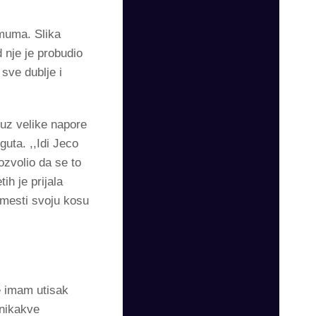
imuma. Slika
 nje je probudio
 sve dublje i
uz velike napore
uta. ,,Idi Jeco
ozvolio da se to
ih je prijala
amesti svoju kosu
e imam utisak
 nikakve