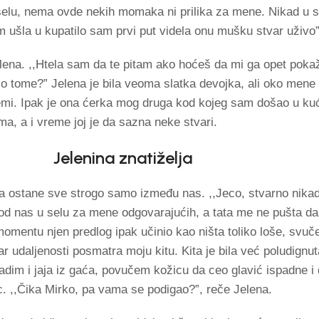
a selu, nema ovde nekih momaka ni prilika za mene. Nikad u s
ušla u kupatilo sam prvi put videla onu mušku stvar uživo”
lena. ,,Htela sam da te pitam ako hoćeš da mi ga opet poka
 o tome?” Jelena je bila veoma slatka devojka, ali oko mene
lemi. Ipak je ona ćerka mog druga kod kojeg sam došao u kuć
a, a i vreme joj je da sazna neke stvari.
Jelenina znatiželja
 da ostane sve strogo samo između nas. ,,Jeco, stvarno nikad
d nas u selu za mene odgovarajućih, a tata me ne pušta da
omentu njen predlog ipak učinio kao ništa toliko loše, svu
r udaljenosti posmatra moju kitu. Kita je bila već poludignu
adim i jaja iz gaća, povučem kožicu da ceo glavić ispadne i 
. ,,Čika Mirko, pa vama se podigao?”, reče Jelena.