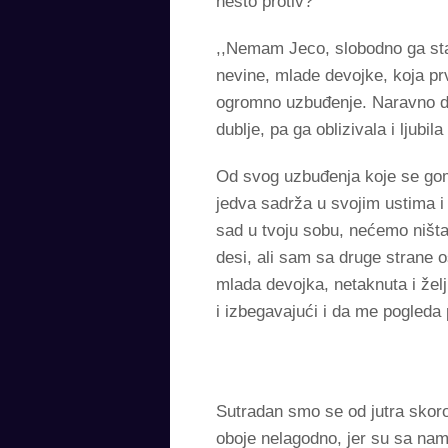
nešto protiv?”
,,Nemam Jeco, slobodno ga stav
nevine, mlade devojke, koja prv
ogromno uzbuđenje. Naravno da je
dublje, pa ga oblizivala i ljubil
Od svog uzbuđenja koje se gom
jedva sadrža u svojim ustima i 
sad u tvoju sobu, nećemo ništa
desi, ali sam sa druge strane o
mlada devojka, netaknuta i žel
i izbegavajući i da me pogleda
Sutradan smo se od jutra skoro
oboje nelagodno, jer su sa nama