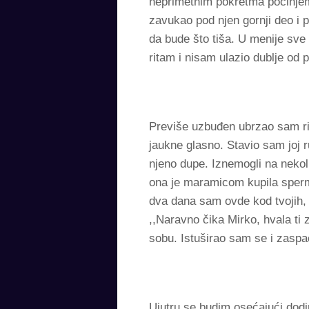
neprimetnim pokretma počinjem 
zavukao pod njen gornji deo i 
da bude što tiša. U menije sv
ritam i nisam ulazio dublje od 
Previše uzbuđen ubrzao sam rita
jaukne glasno. Stavio sam joj 
njeno dupe. Iznemogli na nekol
ona je maramicom kupila spermu 
dva dana sam ovde kod tvojih, 
,,Naravno čika Mirko, hvala ti 
sobu. Istuširao sam se i zaspa
Ujutru se budim osećajući dodi