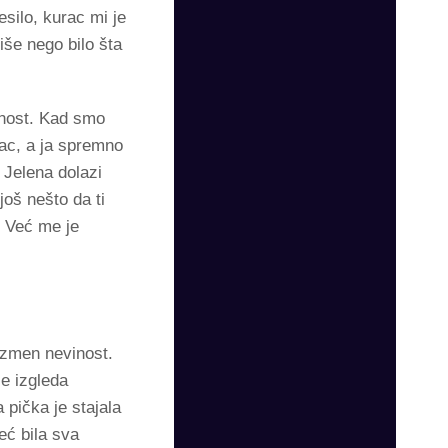
esilo, kurac mi je
iše nego bilo šta
enost. Kad smo
rac, a ja spremno
 Jelena dolazi
oš nešto da ti
 Već me je
uzmen nevinost.
je izgleda
 pička je stajala
već bila sva