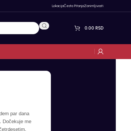
Lokacija
Česta Pitanja
Zanimljivosti
0.00
RSD
edem par dana
am. Dočekuje me
četrdesetim,