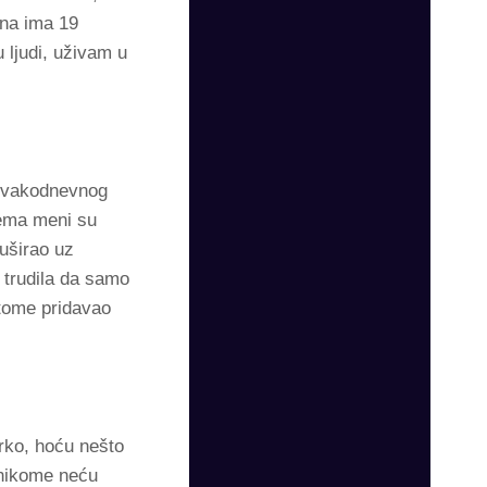
ena ima 19
u ljudi, uživam u
 svakodnevnog
ema meni su
uširao uz
e trudila da samo
 tome pridavao
rko, hoću nešto
 nikome neću