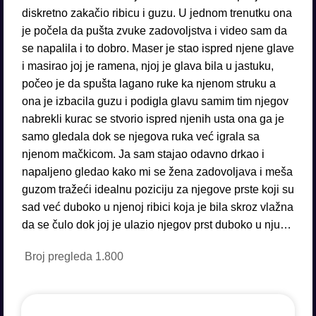
diskretno zakačio ribicu i guzu. U jednom trenutku ona
je počela da pušta zvuke zadovoljstva i video sam da
se napalila i to dobro. Maser je stao ispred njene glave
i masirao joj je ramena, njoj je glava bila u jastuku,
počeo je da spušta lagano ruke ka njenom struku a
ona je izbacila guzu i podigla glavu samim tim njegov
nabrekli kurac se stvorio ispred njenih usta ona ga je
samo gledala dok se njegova ruka već igrala sa
njenom mačkicom. Ja sam stajao odavno drkao i
napaljeno gledao kako mi se žena zadovoljava i meša
guzom tražeći idealnu poziciju za njegove prste koji su
sad već duboko u njenoj ribici koja je bila skroz vlažna
da se čulo dok joj je ulazio njegov prst duboko u nju…
Broj pregleda
1.800