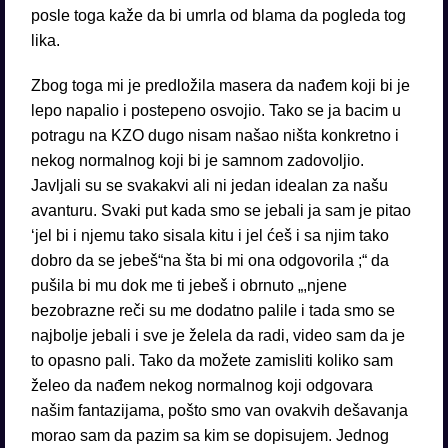
posle toga kaže da bi umrla od blama da pogleda tog
lika.
Zbog toga mi je predložila masera da nađem koji bi je
lepo napalio i postepeno osvojio. Tako se ja bacim u
potragu na KZO dugo nisam našao ništa konkretno i
nekog normalnog koji bi je samnom zadovoljio.
Javljali su se svakakvi ali ni jedan idealan za našu
avanturu. Svaki put kada smo se jebali ja sam je pitao
‘jel bi i njemu tako sisala kitu i jel ćeš i sa njim tako
dobro da se jebeš“na šta bi mi ona odgovorila ;“ da
pušila bi mu dok me ti jebeš i obrnuto „,njene
bezobrazne reči su me dodatno palile i tada smo se
najbolje jebali i sve je želela da radi, video sam da je
to opasno pali. Tako da možete zamisliti koliko sam
želeo da nađem nekog normalnog koji odgovara
našim fantazijama, pošto smo van ovakvih dešavanja
morao sam da pazim sa kim se dopisujem. Jednog