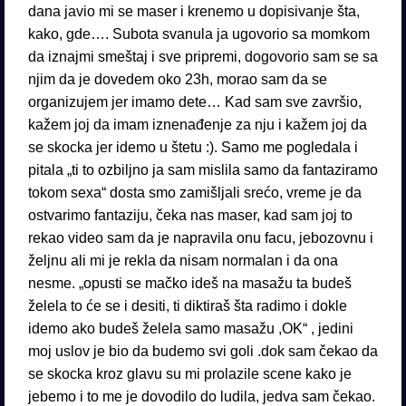
dana javio mi se maser i krenemo u dopisivanje šta,
kako, gde…. Subota svanula ja ugovorio sa momkom
da iznajmi smeštaj i sve pripremi, dogovorio sam se sa
njim da je dovedem oko 23h, morao sam da se
organizujem jer imamo dete… Kad sam sve završio,
kažem joj da imam iznenađenje za nju i kažem joj da
se skocka jer idemo u štetu :). Samo me pogledala i
pitala „ti to ozbiljno ja sam mislila samo da fantaziramo
tokom sexa“ dosta smo zamišljali srećo, vreme je da
ostvarimo fantaziju, čeka nas maser, kad sam joj to
rekao video sam da je napravila onu facu, jebozovnu i
željnu ali mi je rekla da nisam normalan i da ona
nesme. „opusti se mačko ideš na masažu ta budeš
želela to će se i desiti, ti diktiraš šta radimo i dokle
idemo ako budeš želela samo masažu ,OK“ , jedini
moj uslov je bio da budemo svi goli .dok sam čekao da
se skocka kroz glavu su mi prolazile scene kako je
jebemo i to me je dovodilo do ludila, jedva sam čekao.