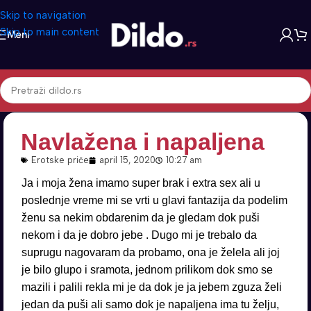
Skip to navigation
Skip to main content
Meni
Navlažena i napaljena
Erotske priče
april 15, 2020
10:27 am
Ja i moja žena imamo super brak i extra sex ali u
poslednje vreme mi se vrti u glavi fantazija da podelim
ženu sa nekim obdarenim da je gledam dok puši
nekom i da je dobro jebe . Dugo mi je trebalo da
suprugu nagovaram da probamo, ona je želela ali joj
je bilo glupo i sramota, jednom prilikom dok smo se
mazili i palili rekla mi je da dok je ja jebem zguza želi
jedan da puši ali samo dok je napaljena ima tu želju,