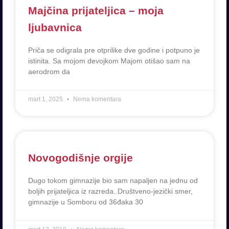
Majčina prijateljica – moja
ljubavnica
Priča se odigrala pre otprilike dve godine i potpuno je
istinita. Sa mojom devojkom Majom otišao sam na
aerodrom da
mart 1, 2025
Nema komentara
Novogodišnje orgije
Dugo tokom gimnazije bio sam napaljen na jednu od
boljih prijateljica iz razreda..Društveno-jezički smer,
gimnazije u Somboru od 36đaka 30