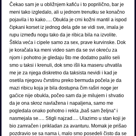
Čekao sam je u obližnjem kafiću i to poprilično, bar je
meni tako izgledalo, ali u jednom trenutku se konačno
pojavila i to kako…. Obukla je crni kožni mantil a ispod
čipkani korset iz jednog dela gde se vidi sve, imala je
rupu između nogu tako da je ribica bila na izvolite.
Štikla veća i cipele samo za sex, prave kurvinske. Dok
je koračala ka meni video sam da se svi okreću za
njom i pohotno je gledaju što me dodatno palilo seli
smo u taksi i krenuli, dok smo išli ka maseru uhvatila
me je za njega diskretno da taksista nevidi i kad je
osetila njegovu čvrstinu preko bermuda počela je da
mazi ribicu koja je bila dostupna čim raširi noge jer
gaćice nije obukla, počeo sam da je milujem i shvatio
da je ona skroz navlažena i napaljena, samo me
pogledala onako pohotno i rekla „baš sam željna“ i
nasmejala se…. Stigli najzad…. Ulazimo u stan koji je
bio zamračen i prikladan za avanturu. Momak je prišao
pozdravio se sa nama i, malo smo posedeli čisto da se