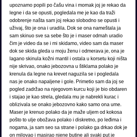
upoznamo popili po čašu vina i momak joj je rekao da
legne i da se opusti, pogledala me je kao da traži
odobrenje našta sam joj rekao slobodno se opusti i
uživaj, što je ona i uradila. Dok se ona nameštala ja
sam skinuo sve sa sebe što je i maser odmah uradio
čim je video da se i mi skidamo, video sam da maser
dok se skida gleda u moju ženu i odmerava je, ona je
lagano skinula kožni mantil i ostala u korsetu koji ništa
nije skrivao, onako jebozovna u štiklama polako je
krenula da legne na krevet naguzila se i pogledala
nas je onako napaljene i gole. Primetio sam da joj se
pogled zadržao na njegovom kurcu koji je bio obdaren
i stajao je kao strela, gledala mu je nabrekli kurac i
oblizivala se onako jebozovno kako samo ona ume.
Maser je krenuo polako da je maže uljem od kokosa
pošto to ulje obožava polako i diskretno, po leđima i
nogama, ja sam seo sa strane i polako ga drkao dok je
on milovao i masirao njene butine ali svaki put je