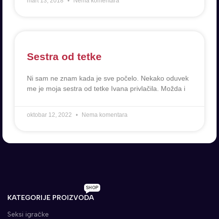
mart 13, 2018
Nema komentara
Sestra od tetke
Ni sam ne znam kada je sve počelo. Nekako oduvek
me je moja sestra od tetke Ivana privlačila. Možda i
oktobar 12, 2022
Nema komentara
SHOP
KATEGORIJE PROIZVODA
Seksi igračke