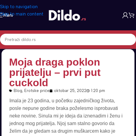
Skip to navigation
Skip to main content
Meni
Moja draga poklon
prijatelju – prvi put
cuckold
Blog
,
Erotske priče
oktobar 25, 2022
1:20 pm
Imala je 23 godina, u početku zajedničkog života,
posle nepune godine braka poželesmo isprobavati
neke novine. Sinula mi je ideja da iznenadim i ženu i
jednog mog prijatelja. Njoj sam stalno govorio da
želim da je gledam sa drugim muškarcem kako je