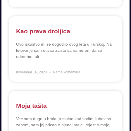
Kao prava droljica
Ovo iskustvo mi se dogodilo ovog leta u Turskoj. Na
letovanje sam otisao zaista sa namerom da se
odmorim, ali
novembar 16, 2023
Nema komentara
Moja tašta
Vec sam dugo u braku,a stalno kad vodim ljubav sa
zenom, sam joj pricao o njenoj majci, tojest o mojoj