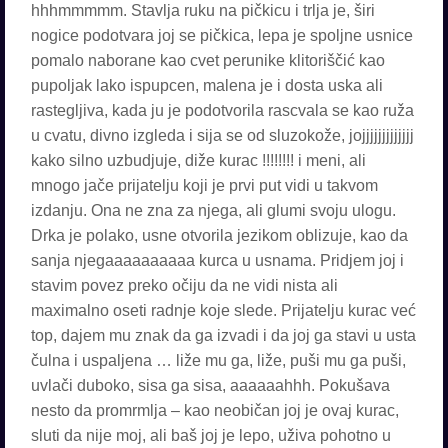
hhhmmmmm. Stavlja ruku na pičkicu i trlja je, širi
nogice podotvara joj se pičkica, lepa je spoljne usnice
pomalo naborane kao cvet perunike klitoriščić kao
pupoljak lako ispupcen, malena je i dosta uska ali
rastegljiva, kada ju je podotvorila rascvala se kao ruža
u cvatu, divno izgleda i sija se od sluzokože, jojjjjjjjjjjjjj
kako silno uzbudjuje, diže kurac !!!!!!!! i meni, ali
mnogo jače prijatelju koji je prvi put vidi u takvom
izdanju. Ona ne zna za njega, ali glumi svoju ulogu.
Drka je polako, usne otvorila jezikom oblizuje, kao da
sanja njegaaaaaaaaaa kurca u usnama. Pridjem joj i
stavim povez preko očiju da ne vidi nista ali
maximalno oseti radnje koje slede. Prijatelju kurac već
top, dajem mu znak da ga izvadi i da joj ga stavi u usta
čulna i uspaljena … liže mu ga, liže, puši mu ga puši,
uvlači duboko, sisa ga sisa, aaaaaahhh. Pokušava
nesto da promrmlja – kao neobičan joj je ovaj kurac,
sluti da nije moj, ali baš joj je lepo, uživa pohotno u