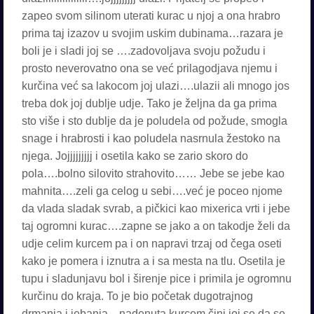
zapeo svom silinom uterati kurac u njoj a ona hrabro
prima taj izazov u svojim uskim dubinama…razara je
boli je i sladi joj se ….zadovoljava svoju požudu i
prosto neverovatno ona se već prilagodjava njemu i
kurčina već sa lakocom joj ulazi….ulazii ali mnogo jos
treba dok joj dublje udje. Tako je željna da ga prima
sto više i sto dublje da je poludela od požude, smogla
snage i hrabrosti i kao poludela nasrnula žestoko na
njega. Jojjjjjjjjj i osetila kako se zario skoro do
pola….bolno silovito strahovito…… Jebe se jebe kao
mahnita….zeli ga celog u sebi….već je poceo njome
da vlada sladak svrab, a pičkici kao mixerica vrti i jebe
taj ogromni kurac….zapne se jako a on takodje želi da
udje celim kurcem pa i on napravi trzaj od čega oseti
kako je pomera i iznutra a i sa mesta na tlu. Osetila je
tupu i sladunjavu bol i širenje pice i primila je ogromnu
kurčinu do kraja. To je bio početak dugotrajnog
drmanja i jebanja…nadenuta kurcem čini joj se da se