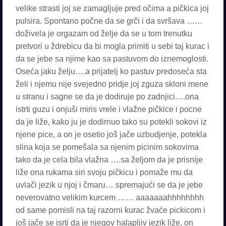
velike strasti joj se zamagljuje pred očima a pičkica joj
pulsira. Spontano počne da se grči i da svršava ……
doživela je orgazam od želje da se u tom trenutku
pretvori u ždrebicu da bi mogla primiti u sebi taj kurac i
da se jebe sa njime kao sa pastuvom do iznemoglosti.
Oseća jaku želju….a prijatelj ko pastuv predoseća sta
želi i njemu nije svejedno pridje joj zguza skloni mene
u stranu i sagne se da je dodiruje po zadnjici….ona
istrti guzu i onjuši miris vrele i vlažne pičkice i pocne
da je liže, kako ju je dodirnuo tako su potekli sokovi iz
njene pice, a on je osetio još jače uzbudjenje, potekla
slina koja se pomešala sa njenim picinim sokovima
tako da je cela bila vlažna ….sa željom da je prisnije
liže ona rukama siri svoju pičkicu i pomaže mu da
uvlači jezik u njoj i čmaru… spremajući se da je jebe
neverovatno velikim kurcem …… aaaaaaahhhhhhhh
od same pomisli na taj razorni kurac žvaće pickicom i
još jače se isrti da je njegov halapljiv jezik liže, on