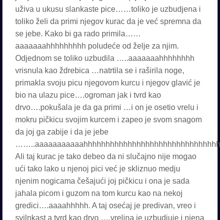
uživa u ukusu slankaste pice……toliko je uzbudjena i
toliko želi da primi njegov kurac da je već spremna da
se jebe. Kako bi ga rado primila……
aaaaaaahhhhhhhhh poludeće od želje za njim.
Odjednom se toliko uzbudila …..aaaaaaahhhhhhhh
vrisnula kao ždrebica …natrtila se i raširila noge,
primakla svoju picu njegovom kurcu i njegov glavić je
bio na ulazu pice….ogroman jak i tvrd kao
drvo….pokušala je da ga primi …i on je osetio vrelu i
mokru pičkicu svojim kurcem i zapeo je svom snagom
da joj ga zabije i da je jebe
……..aaaaaaaaaaahhhhhhhhhhhhhhhhhhhhhhhhhhhhhhh
Ali taj kurac je tako debeo da ni slučajno nije mogao
ući tako lako u njenoj pici već je skliznuo medju
njenim nogicama češajući joj pičkicu i ona je sada
jahala picom i guzom na tom kurcu kao na nekoj
gredici….aaaahhhhh. A taj osećaj je predivan, vreo i
svilnkast a tvrd kao drvo ….vrelina je uzbudjuje i njena