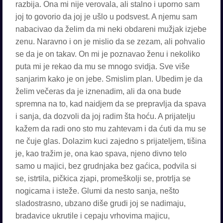
razbija. Ona mi nije verovala, ali stalno i uporno sam
joj to govorio da joj je ušlo u podsvest. A njemu sam
nabacivao da želim da mi neki obdareni mužjak izjebe
zenu. Naravno i on je mislio da se zezam, ali pohvalio
se da je on takav. On mi je poznavao ženu i nekoliko
puta mi je rekao da mu se mnogo svidja. Sve više
sanjarim kako je on jebe. Smislim plan. Ubedim je da
želim večeras da je iznenadim, ali da ona bude
spremna na to, kad naidjem da se prepravlja da spava
i sanja, da dozvoli da joj radim šta hoću. A prijatelju
kažem da radi ono sto mu zahtevam i da ćuti da mu se
ne čuje glas. Dolazim kuci zajedno s prijateljem, tišina
je, kao tražim je, ona kao spava, njeno divno telo
samo u majici, bez grudnjaka bez gaćica, podvila si
se, istrtila, pičkica zjapi, promeškolji se, protrlja se
nogicama i isteže. Glumi da nesto sanja, nešto
sladostrasno, ubzano diše grudi joj se nadimaju,
bradavice ukrutile i cepaju vrhovima majicu,