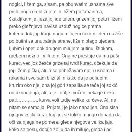
nogici, ližem ga, sisam, pa obuhvatim usnama sve
prste nogice oblizujem ih, ližem po tabanima,
škakljikam je, jeza joj ide telom, grizem joj petu i ližem
preko gležnjeva navise uzduž nogice prema
kolenu,dok joj drugu nogu milujem rukom, idem naviše
po butini sa unutrašnje strane, ližem blago ujedam,
ljubim i opet, dok drugom milujem butinu, štipkam,
grebem nežno i milujem. Ona ne prestaje da mu puši
kurac, vec jos žesće grize taj tvrdi kurac, očekuje da
joj ližem pičku, ali ja se približavam njoj i usnama i
rukama i sve sam bliži ali nikako da je poljubim,
kruzim oko nje, ona joj gori zapalila se teče joj sokić
od uzbudjenja, ali ja je i dalje mučim, neka je neka
pati………….. kurva voli tudje velike kurčeve. Ali ne
pitam se samo ja. Prijatelj je jako napaljen. Ona sisa
njegov veliki kurac koji joj se toliko mnogo dopada da
oči sa njega ne pomera, gleda njegova velika jaja
kako se tresu, dobije želju da ih miluje, gleda i od