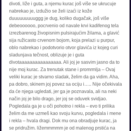
divoti, liže i guta, a njemu kurac još više se ukrucuje
nabrekao je, izdužio se želi izaći iz kože
duuuuuuuuuggg je dug, koliko dugačak, još više
debeoooooo, pocrvenio od navale krvi kadifenog tela
izrezbarenog živopisnim pulsirajućim žilama, a glavić
sija ružicasto crvenom bojom, koja prelazi u purpur,
oblo nabrekao i podotvorio otvor glavića iz kojeg curi
sladunjava tečnost, oblizuje je i guta
divotaaaaaaaaaaaaaaaa. Ali joj je sasvim jasno da to
nije moj kurac. Za trenutak stane i promrmlja – Ovaj
veliki kurac je stvarno sladak, želim da ga vidim. Aha,
pa dobro, skinem joj povez sa ociju i….. Nije očekivala
da će njega ugledati, jer ga je poznavala, ali na neki
način joj je bilo drago, jer joj se oduvek svidjao.
Pogledala ga je u oči pohotno i rekla – evo ti prilika
želim da me uzmeš kao svoju kurvu, pogledala i mene
i rekla – hvala dragi. Dok mu ona obradjuje kurac, ja
se pridružim. ližemmmmm je od malenog prstića na