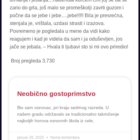
zario do grla, još malo se promeškolji zavrti guzom i
počne da se jebe i jebe….jebe!!!!! Bila je presrećna,
stenjala je, vrištala, uzdasi strasti i izazova.
Povremeno je pogledala u mene da vidi kako
reagujem i kad je videla da sam i ja oduševljen, jos
jače se jebala. – Hvala ti ljubavi sto si mi ovo priredio!
Broj pregleda
3.730
Neobično gostoprimstvo
Bio sam osnovac, pri kraju sedmog razreda. U
našem gradu održavalo se tradicionalno takmičenje
najboljih horova osnovnih škola iz cele,
januar 26, 2025
Nema komentara