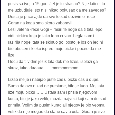
pusis sa tvojih 15 god. Jel je to strasno? Nije tatice, to
me uzbudjuje, sto nisi nikad pokusao da me zavedes?
Dosta je price ajde da sve to sad dozivimo- rece
Goran na koga smo skoro zaboravili.
Lezi Jelena -rece Gogi – rasiri te noge da ti tata lepo
vidi pickicu koju je tako lepo cuvao. Legla sam i
rasirila noge, tata se skinuo go, posto je jos on jedini
bio obucen i kleko ispred moje picke i poceo da me
lize.
Hocu da ti vidim jezik tata dok me lizes, isplazi ga
skroz, tako, daaaaa……mmmmmmmm.
Lizao me je i nabijao prste cas u picku cas u dupe.
Samo da ovo nikad ne prestane, bilo je ludo. Moj tata
lize moju picku…… Ustala sam i prisla njegovom
kurcu, bio je jako velik, mozda najveci koji sam do sad
primila. Volim da pusim kurac ali njegov je bio veoma
velik da nije mogao da stane sav u usta. Goran je sve