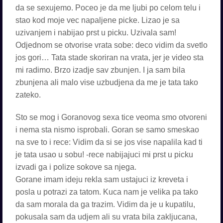
da se sexujemo. Poceo je da me ljubi po celom telu i
stao kod moje vec napaljene picke. Lizao je sa
uzivanjem i nabijao prst u picku. Uzivala sam!
Odjednom se otvorise vrata sobe: deco vidim da svetlo
jos gori… Tata stade skoriran na vrata, jer je video sta
mi radimo. Brzo izadje sav zbunjen. I ja sam bila
zbunjena ali malo vise uzbudjena da me je tata tako
zateko.
Sto se mog i Goranovog sexa tice veoma smo otvoreni
i nema sta nismo isprobali. Goran se samo smeskao
na sve to i rece: Vidim da si se jos vise napalila kad ti
je tata usao u sobu! -rece nabijajuci mi prst u picku
izvadi ga i polize sokove sa njega.
Gorane imam ideju rekla sam ustajuci iz kreveta i
posla u potrazi za tatom. Kuca nam je velika pa tako
da sam morala da ga trazim. Vidim da je u kupatilu,
pokusala sam da udjem ali su vrata bila zakljucana,