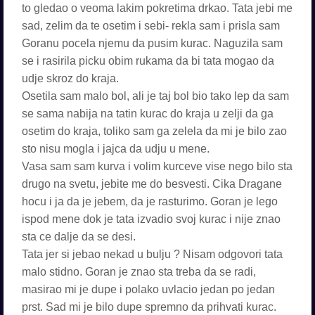
to gledao o veoma lakim pokretima drkao. Tata jebi me
sad, zelim da te osetim i sebi- rekla sam i prisla sam
Goranu pocela njemu da pusim kurac. Naguzila sam
se i rasirila picku obim rukama da bi tata mogao da
udje skroz do kraja.
Osetila sam malo bol, ali je taj bol bio tako lep da sam
se sama nabija na tatin kurac do kraja u zelji da ga
osetim do kraja, toliko sam ga zelela da mi je bilo zao
sto nisu mogla i jajca da udju u mene.
Vasa sam sam kurva i volim kurceve vise nego bilo sta
drugo na svetu, jebite me do besvesti. Cika Dragane
hocu i ja da je jebem, da je rasturimo. Goran je lego
ispod mene dok je tata izvadio svoj kurac i nije znao
sta ce dalje da se desi.
Tata jer si jebao nekad u bulju ? Nisam odgovori tata
malo stidno. Goran je znao sta treba da se radi,
masirao mi je dupe i polako uvlacio jedan po jedan
prst. Sad mi je bilo dupe spremno da prihvati kurac.