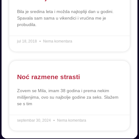
Bila je sredina leta i možda najtopliji dan u godini.
Spavala sam sama u vikendici i vrućina me je
probudila.
jul 18, 2018
Nema komentara
Noć razmene strasti
Zovem se Mila, imam 38 godina i prema nekim
mišljenjima, ovo su najbolje godine za seks. Slažem
se s tim
septembar 30, 2024
Nema komentara