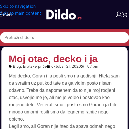
Skip to navigation
Skip to main content
Meni
Moj otac, decko i ja
Blog
,
Erotske priče
oktobar 21, 2020
1:07 pm
Moj decko, Goran i ja posli smo na godisnji. Htela sam
da svratim uz put kod tate da ga vidim posto nisam
odavno. Treba da napomenem da to nije moj rodjeni
otac, usvojio me je, ali me je voleo i postovao kao
rodjeno dete. Vecerali smo i posto smo Goran i ja bili
mnogo umorni resili smo da legnemo ranije nego
obicno.
Legli smo, ali Goran nije hteo da spava odmah nego