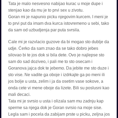
Tata je malo nesvesno nabijao kurac u moje dupe i
stenjao kao da mu je to prvi sex u zivotu.
Goran mi je napunio picku njegovim kurcem. I meni je
to prvi put da imam dva kurca istovremeno u sebi, tako
da sam od uzbudjenja par puta svrsila.
Cale mi je razvlacio guzove da bi mogao sto dublje da
udje. Ćerko da sam znao da se tako dobro jebes
silovao bi te jos dok si bila dete. Ovo je najlepse sto
sam do sad doziveo, i pali me to sto osecam i
Goranova jajca dok te jebemo. Da jebite me sto duze i
sto vise. Ne vadite ga oboje i izdrkajte ga po meni ili
jos bolje u usta, zelim i ja da osetim vase sokove, a
onda cete vi mene oboje da lizete. Bili su poslusni kao
mali decaci.
Tata mi je svrsio u usta i olizala sam mu zadnju kap
sperme sa njega dok je Goran svrsio na moje sise.
Legla sam i pocela da zabijam prste u picku, zeljna jos