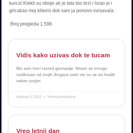
kurca! Klekli su oboje ali je tata bio brzi i lizao je i
gricakao moj klitoris dok sam ja ponovo svrsavala.
Broj pregleda
1.596
Vidis kako uzivas dok te tucam
Bio sam treci razred gimnazije. Nisam se mnogo
razlikovao od mojih drugara osim sto su se svi hvalili
nekim svojim
oktobar 8, 2020
Nema komentara
Vreo letnji dan