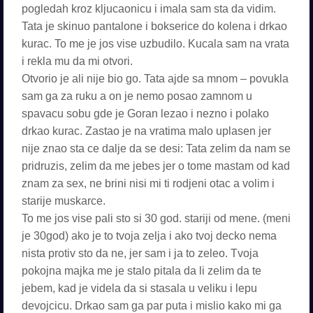
pogledah kroz kljucaonicu i imala sam sta da vidim.
Tata je skinuo pantalone i bokserice do kolena i drkao
kurac. To me je jos vise uzbudilo. Kucala sam na vrata
i rekla mu da mi otvori.
Otvorio je ali nije bio go. Tata ajde sa mnom – povukla
sam ga za ruku a on je nemo posao zamnom u
spavacu sobu gde je Goran lezao i nezno i polako
drkao kurac. Zastao je na vratima malo uplasen jer
nije znao sta ce dalje da se desi: Tata zelim da nam se
pridruzis, zelim da me jebes jer o tome mastam od kad
znam za sex, ne brini nisi mi ti rodjeni otac a volim i
starije muskarce.
To me jos vise pali sto si 30 god. stariji od mene. (meni
je 30god) ako je to tvoja zelja i ako tvoj decko nema
nista protiv sto da ne, jer sam i ja to zeleo. Tvoja
pokojna majka me je stalo pitala da li zelim da te
jebem, kad je videla da si stasala u veliku i lepu
devojcicu. Drkao sam ga par puta i mislio kako mi ga