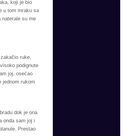
ka, koji je bio
je u tom mraku sa
a naterale su me
 zakačio ruke,
 visoko podignute
sam joj, osećao
je jednom rukom
 bradu dok je ona
a onda sam joj i
planule. Prestao