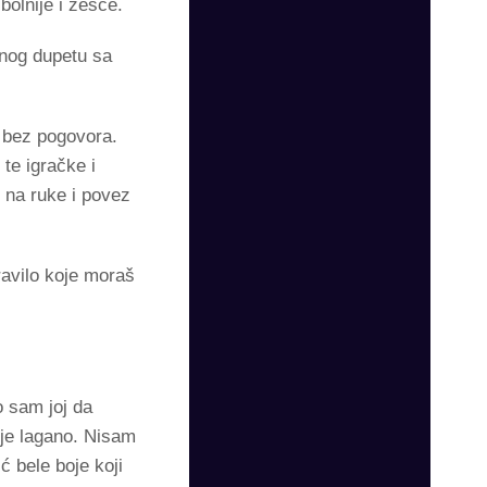
olnije i žešće.
enog dupetu sa
a bez pogovora.
te igračke i
 na ruke i povez
ravilo koje moraš
 sam joj da
 je lagano. Nisam
 bele boje koji