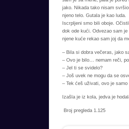
jako. Nikada tako nisam svršio.
njeno telo. Gutala je kao luda.
Iscrpljeni smo bili oboje. Očis
dok ode kući. Odvezao sam je 
njene kuće rekao sam joj da m
– Bila si dobra večeras, jako 
– Ovo je bilo… nemam reči, po
– Jel ti se svidelo?
– Još uvek ne mogu da se osves
– Tek ćeš uživati, ovo je samo
Izašla je iz kola, jedva je hod
Broj pregleda
1.125