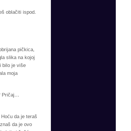
š oblačiti ispod.
obrijana pičkica,
la slika na kojoj
 bilo je više
ala moja
o? Pričaj…
 Hoću da je teraš
a znaš da je ovo