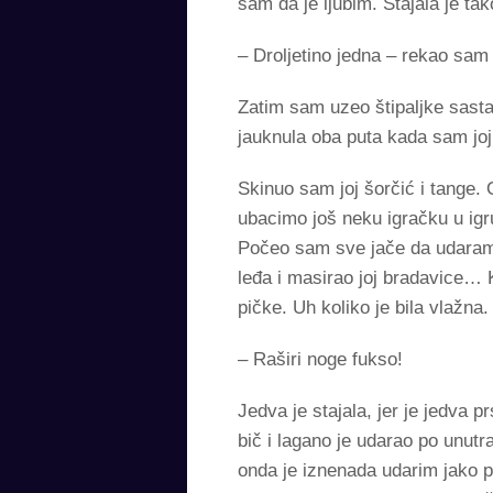
sam da je ljubim. Stajala je ta
– Droljetino jedna – rekao sam 
Zatim sam uzeo štipaljke sastav
jauknula oba puta kada sam joj
Skinuo sam joj šorčić i tange. O
ubacimo još neku igračku u igr
Počeo sam sve jače da udaram a
leđa i masirao joj bradavice… 
pičke. Uh koliko je bila vlažna.
– Raširi noge fukso!
Jedva je stajala, jer je jedva 
bič i lagano je udarao po unutr
onda je iznenada udarim jako p