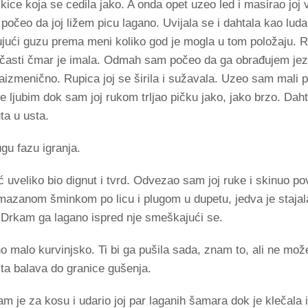
ce koja se cedila jako. A onda opet uzeo led i masirao joj vr
 počeo da joj ližem picu lagano. Uvijala se i dahtala kao lu
ujući guzu prema meni koliko god je mogla u tom položaju. R
ičasti čmar je imala. Odmah sam počeo da ga obrađujem je
naizmenično. Rupica joj se širila i sužavala. Uzeo sam mali pl
 ljubim dok sam joj rukom trljao pičku jako, jako brzo. Daht
ta u usta.
gu fazu igranja.
 uveliko bio dignut i tvrd. Odvezao sam joj ruke i skinuo po
azanom šminkom po licu i plugom u dupetu, jedva je stajala 
 Drkam ga lagano ispred nje smeškajući se.
o malo kurvinjsko. Ti bi ga pušila sada, znam to, ali ne mož
sta balava do granice gušenja.
am je za kosu i udario joj par laganih šamara dok je klečala