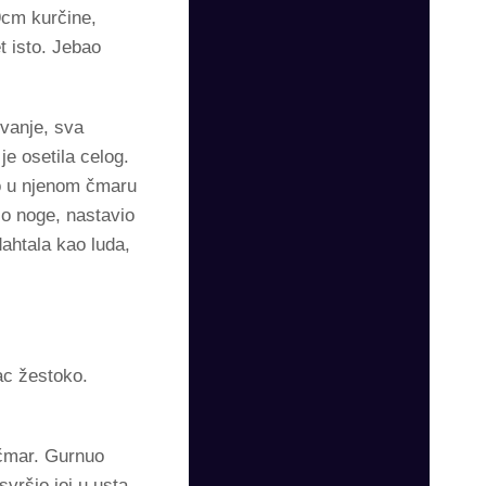
19cm kurčine,
t isto. Jebao
ivanje, sva
je osetila celog.
ao u njenom čmaru
io noge, nastavio
dahtala kao luda,
ac žestoko.
 čmar. Gurnuo
vršio joj u usta