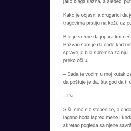
jako blaga kazna, a sledeći pu
Kako je objasnila drugarici da
tragovima prstiju na koži, uz po
Bilo je vreme da joj uradim ne
Pozvao sam je da dođe kod men
sprave je bila spremna za nju.
preko očiju.
– Sada te vodim u moj kutak za 
da poštuje je da, šta god da ti 
– Da
Sišli smo niz stepenice, a ond
lagano hoda ispred mene i kada 
skretao pogleda sa njene savrš