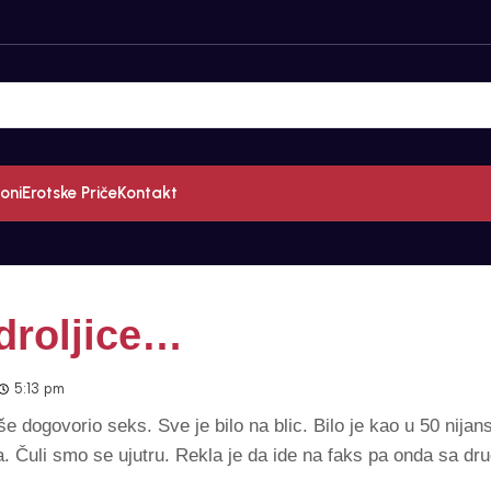
oni
Erotske Priče
Kontakt
roljice…
5:13 pm
e dogovorio seks. Sve je bilo na blic. Bilo je kao u 50 nijan
a. Čuli smo se ujutru. Rekla je da ide na faks pa onda sa dr