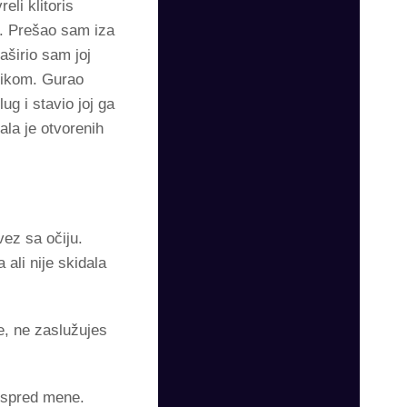
eli klitoris
da. Prešao sam iza
aširio sam joj
zikom. Gurao
ug i stavio joj ga
ala je otvorenih
vez sa očiju.
ali nije skidala
e, ne zaslužujes
 ispred mene.