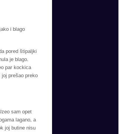
jako i blago
da pored štipaljki
ula je blago.
eo par kockica
 joj prešao preko
. Uzeo sam opet
 nogama lagano, a
 joj butine nisu