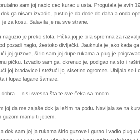
 brutalno sam joj nabio ceo kurac u usta. Progutala je svih 
e dok ga nisam izvadio, pustio je da dođe do daha a onda ope
i je za kosu. Balavila je na sve strane.
naguzio je preko stola. Pička joj je bila spremna za razvalj
d pozadi naglo, žestoko divljački. Jauknula je jako kada ga 
ći joj guzove, širio sam joj dupe rukama a plug je poigrav
nu pičku. Izvadio sam ga, okrenuo je, podigao na sto i rašir
ći joj bradavice i stežući joj sisetine ogromne. Ubijala se i 
sta i lupao lagane šamare.
i dobra… nisi svesna šta te sve čeka sa mnom.
 joj da me zajaše dok ja ležim na podu. Navijala se na kur
m guzom mamu ti jebem.
a dok sam joj ja rukama širio guzove i gurao i vadio plug u
mene a ja sam ustao, uhvatio je za kosu podigao do kurca i s