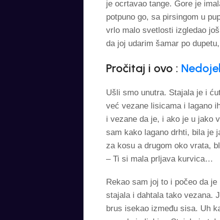
je ocrtavao tange. Gore je imal
potpuno go, sa pirsingom u pup
vrlo malo svetlosti izgledao j
da joj udarim šamar po dupetu, 
Pročitaj i ovo :
Nedoje
Ušli smo unutra. Stajala je i ć
već vezane lisicama i lagano ih
i vezane da je, i ako je u jako
sam kako lagano drhti, bila j
za kosu a drugom oko vrata, bl
– Ti si mala prljava kurvica…
Rekao sam joj to i počeo da je 
stajala i dahtala tako vezana.
brus isekao između sisa. Uh ka