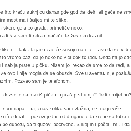
es što kraću suknjicu danas gde god da ideš, ali gaće ne sme
im mestima i šaljes mi te slike.
m skoro gola po gradu, primetiće neko.
adi šta sam ti rekao inačeću te žestoko kazniti.
 slike nje kako lagano zadiže suknju na ulici, tako da se vidi 
sto vreme pazi da je neko ne vidi dok to radi. Onda mi je stig
i nabija prste u pičku. Nisam joj rekao da sme to da radi, ali
 sve ovo i nije mogla da se obuzda. Sve u svemu, nije posluš
aznim. Pozvao sam je telefonom.
i dozvolio da maziš pičku i guraš prst u nju? Je li droljetin
go sam napaljena, znaš koliko sam vlažna, ne mogu više.
i kući odmah, i pozovi jednu od drugarica da krene sa tobom.
po dupetu, da ti guzovi pocrvene. Slikaj ih i pošalji mi. I d