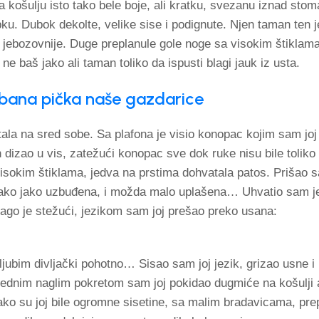
a košulju isto tako bele boje, ali kratku, svezanu iznad stoma
ku. Dubok dekolte, velike sise i podignute. Njen taman ten 
oš jebozovnije. Duge preplanule gole noge sa visokim štiklam
ne baš jako ali taman toliko da ispusti blagi jauk iz usta.
bana pička naše gazdarice
utala na sred sobe. Sa plafona je visio konopac kojim sam joj
 dizao u vis, zatežući konopac sve dok ruke nisu bile toliko
 visokim štiklama, jedva na prstima dohvatala patos. Prišao 
e jako jako uzbuđena, i možda malo uplašena… Uhvatio sam 
ago je stežući, jezikom sam joj prešao preko usana:
ljubim divljački pohotno… Sisao sam joj jezik, grizao usne i
 Jednim naglim pokretom sam joj pokidao dugmiće na košulji 
ko su joj bile ogromne sisetine, sa malim bradavicama, pre