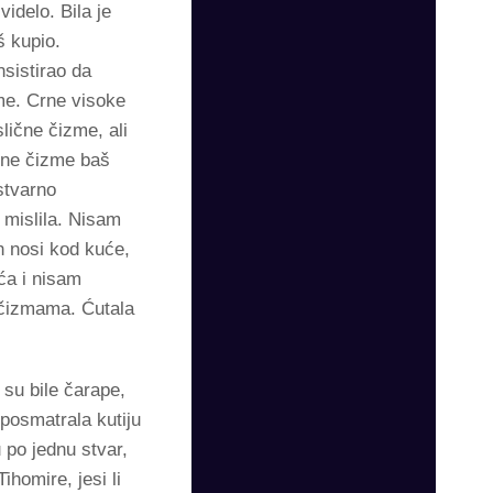
videlo. Bila je
š kupio.
nsistirao da
me. Crne visoke
lične čizme, ali
crne čizme baš
stvarno
 mislila. Nisam
 nosi kod kuće,
ća i nisam
čizmama. Ćutala
 su bile čarape,
 posmatrala kutiju
 po jednu stvar,
ihomire, jesi li