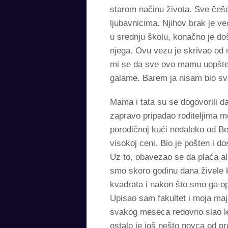
starom načinu života. Sve češć
ljubavnicima. Njihov brak je ve
u srednju školu, konačno je do
njega. Ovu vezu je skrivao od 
mi se da sve ovo mamu uopšte n
galame. Barem ja nisam bio sve
Mama i tata su se dogovorili da
zapravo pripadao roditeljima mog
porodičnoj kući nedaleko od B
visokoj ceni. Bio je pošten i d
Uz to, obavezao se da plaća a
smo skoro godinu dana živele 
kvadrata i nakon što smo ga opr
Upisao sam fakultet i moja majk
svakog meseca redovno slao le
ostalo je još nešto novca od p