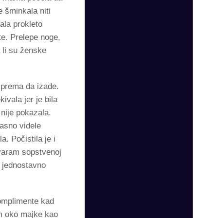
 šminkala niti
dala prokleto
te. Prelepe noge,
 li su ženske
sprema da izađe.
ivala jer je bila
 nije pokazala.
jasno videle
. Počistila je i
varam sopstvenoj
m jednostavno
omplimente kad
am oko majke kao