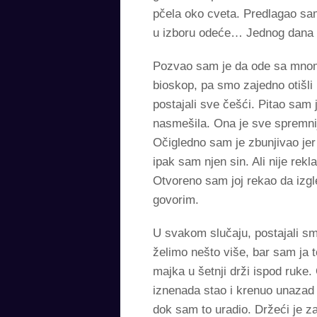
pčela oko cveta. Predlagao sam
u izboru odeće… Jednog dana sa
Pozvao sam je da ode sa mnom n
bioskop, pa smo zajedno otišli ​
postajali sve češći. Pitao sam 
nasmešila. Ona je sve spremnij
Očigledno sam je zbunjivao jer
ipak sam njen sin. Ali nije rek
Otvoreno sam joj rekao da izgled
govorim.
U svakom slučaju, postajali smo
želimo nešto više, bar sam ja 
majka u šetnji drži ispod ruke
iznenada stao i krenuo unazad 
dok sam to uradio. Držeći je z