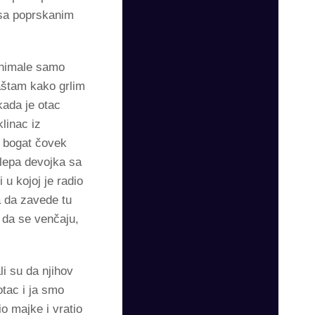
 sa poprskanim
animale samo
aštam kako grlim
kada je otac
linac iz
i bogat čovek
 lepa devojka sa
 u kojoj je radio
a da zavede tu
 da se venčaju,
li su da njihov
otac i ja smo
o majke i vratio