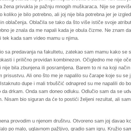
pa žena privukla je pažnju mnogih muškaraca. Nije se previše
koliko je bilo potrebno, ali joj nije bila potrebna jer je izgle
n oblačenja. Oblačila se tako da što više ističe svoje atribu
ebno je znala da me napali kada je obula čizme. Ne znam da
 ili tek kada sam video mamu u njima.
io sa predavanja na fakultetu, zatekao sam mamu kako se 
ipkasti i prilično providan kombinezon. Očigledno me nije oček
 nije bila zbunjena ili posramljena. Barem to ni na koji način
 prisustvu. Ali ono što me je napalilo su čarape koje su se 
taknuto dupe i mali trbuščić odnapred su me napalili do bola
ao da drkam. Onda sam doneo odluku. Odlučio sam da se ud
isam bio siguran da će to postići željeni rezultat, ali sa
mena provodim u njenom društvu. Otvoreno sam joj davao k
Malo po malo, uglavnom pažljivo, gradio sam igru. Kružio s