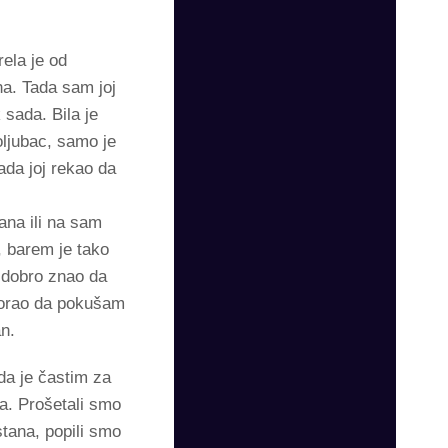
rela je od
na. Tada sam joj
 sada. Bila je
poljubac, samo je
ada joj rekao da
ana ili na sam
a, barem je tako
 dobro znao da
 morao da pokušam
an.
da je častim za
na. Prošetali smo
 stana, popili smo