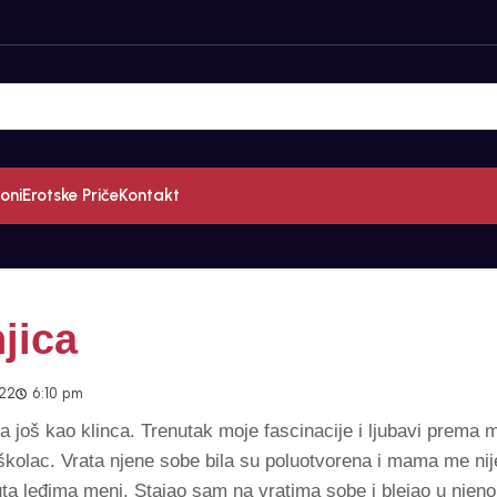
oni
Erotske Priče
Kontakt
jica
022
6:10 pm
a još kao klinca. Trenutak moje fascinacije i ljubavi prema 
kolac. Vrata njene sobe bila su poluotvorena i mama me nij
nuta leđima meni. Stajao sam na vratima sobe i blejao u njen