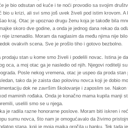
e je bio odsutan od kuće i te noći provodio sa svojim društ
ć bio u krizi, ali svi smo još uvek živeli pod istim krovom.
šao kraj. Otac je upoznao drugu ženu koja je takođe bila m
majke skoro dve godine, a onda je jednog dana rekao da odl
ije iznenadilo. Moram da naglasim da među njima nije bilo 
dok ovakvih scena. Sve je prošlo tiho i gotovo bezbolno.
 prodaju stan u kome smo živeli i podelili novac. Istina je da
 oca, a moj otac ga je nasledio od njih. Njegovi roditelji su 
eograda. Posle nekog vremena, otac je uspeo da proda stan p
osledan, tako da je zaista dao polovinu novca koji je dobio mo
limentaciju dok ne završim školovanje i zaposlim se. Nakon 
kod maminih rođaka. Onda je konačno mama kupila manji st
emili, uselili smo se u njega.
a je radila razne honorarne poslove. Moram biti iskren i rec
pu sumu novca, što nam je omogućavalo da živimo pristojn
rodatog stana, koji je moja majka oročila u banku. Tek tada 