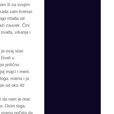
vom ili sa svojim
 A kada sam krenuo
nogo mlađa od
azi zauvek. Čini
svađa, vikanja i
 je ovaj stan
živeli u
o prilično
joj majci i meni.
toga, mama i ja
an od oko 40
́i da nam je otac
o. Osim toga,
je mama počela da