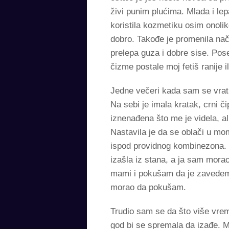
živi punim plućima. Mlada i le
koristila kozmetiku osim onoliko 
dobro. Takođe je promenila nači
prelepa guza i dobre sise. Pos
čizme postale moj fetiš ranije
Jedne večeri kada sam se vrat
Na sebi je imala kratak, crni č
iznenađena što me je videla, ali
Nastavila je da se oblači u mom
ispod providnog kombinezona. Is
izašla iz stana, a ja sam mor
mami i pokušam da je zavedem. N
morao da pokušam.
Trudio sam se da što više vre
god bi se spremala da izađe. 