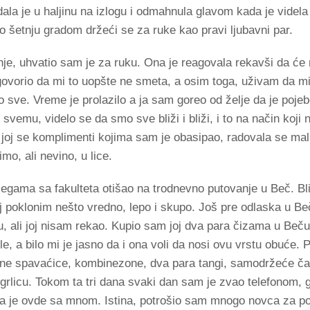
dala je u haljinu na izlogu i odmahnula glavom kada je videla 
o šetnju gradom držeći se za ruke kao pravi ljubavni par.
tnje, uhvatio sam je za ruku. Ona je reagovala rekavši da će
govorio da mi to uopšte ne smeta, a osim toga, uživam da m
ilo sve. Vreme je prolazilo a ja sam goreo od želje da je po
vemu, videlo se da smo sve bliži i bliži, i to na način koji ni
 joj se komplimenti kojima sam je obasipao, radovala se ma
mo, ali nevino, u lice.
egama sa fakulteta otišao na trodnevno putovanje u Beč. Bl
j poklonim nešto vredno, lepo i skupo. Još pre odlaska u Be
gu, ali joj nisam rekao. Kupio sam joj dva para čizama u Beč
 a bilo mi je jasno da i ona voli da nosi ovu vrstu obuće. 
rne spavaćice, kombinezone, dva para tangi, samodržeće čara
ogrlicu. Tokom ta tri dana svaki dan sam je zvao telefonom, g
da je ovde sa mnom. Istina, potrošio sam mnogo novca za po