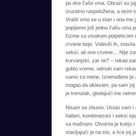
po dve čaše vina. Obrazi su joj 
izuzetno raspoložena, a osim to
Vratili smo se u stan i ona me 
popijemo još jednu čašu vina 
čizme sa visokom potpeticom odu
crvene boje. Videvši ih, stavil
seksi, ali ove crvene… Nije za
kurvanjski, zar ne? – rekao sam
gubio vreme, odmah sam rekao d
samo za mene. Iznenađeno je zur
mogao da oklevam, pa sam joj b
je trenutak, gledajući me netr
Nisam se zbunio. Ustao sam i o
halteri, kombinezoni i seksi sp
sa mašnom. Otvorila je kutiju i
stavljajući je na sto, a lice 