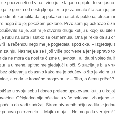
se pocrveneli od vina i vino ju je lagano opijalo, to se jasno 
ga je gorela od nestrpljenja jer ju je zanimalo šta sam joj jo
je odmah zamolila da joj pokažem ostatak poklona, ali sam i
pre nego što joj pokažem poklone. Prvo sam joj pokazao čiz
ševile su je. Zatim je otvorila drugu kutiju u kojoj su bile s
a je ruku na usta i slatko se osmehnula. Ona je rekla da su 
vršila rečenicu nego me je pogledala ispod oka. – Izgledaju 
 za nju. Nasmejala se i još više pocrvenela jer je upravo to
a ne mora da nosi te čizme u javnosti, ali da bi voleo da ih
ila u mene, upitno me gledajući u oči. Situacija je bila vru
ez oklevanja objasnio kako me je oduševilo što je vidim u 
emice, a onda je konačno progovorila: – Tiho, o čemu pričaš?
tišao u svoju sobu i doneo prelepo upakovanu kutiju u kojoj
avaćice. Očigledno nije očekivala više poklona i zbunjeno je
 počela da vadi sadržaj. Širom otvorenih očiju vadila je jednu
joj je ponovo pocrvenelo. – Majko moja… Ne mogu da verujem! T