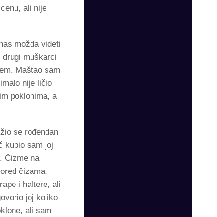
cenu, ali nije
 nas možda videti
i drugi muškarci
jebem. Maštao sam
malo nije ličio
lim poklonima, a
ižio se rođendan
č kupio sam joj
u. Čizme na
Pored čizama,
pe i haltere, ali
ovorio joj koliko
klone, ali sam