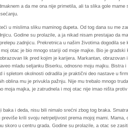
maknem a da me ona nije primetila, ali ta slika gole mame
sećanju.
teći u mislima sliku maminog dupeta. Od tog dana su me z
njicu. Godine su prolazile, a ja nikad nisam prestajao da m
relepu zadnjicu. Prekretnica u našim životima dogodila se 
moj otac je bio mnogo stariji od moje majke. Bio je gradski k
 obrazovan lik pred kojim je karijera. Markantan, obrazovan 
 zaveo mladu seljanku Biserku, odnosno moju majku. Bistra i
ad i spletom okolnosti odradila je praktični deo nastave u firmi
ih oblina mu je privukla pažnju. Nije mu trebalo mnogo trud
 moja majka, je zatrudnela i moj otac nije imao ništa protiv
 baka i deda, nisu bili nimalo srećni zbog tog braka. Smatra
u previše krili svoju netrpeljivost prema mojoj mami. Mama, 
u skoro u centru grada. Godine su prolazile, a otac se zasiti