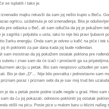
 se isplatiti i tako je.
sam iznenadio majku rekavši da sam joj nešto kupio u Beču. Go
azao ogrlicu, uzdahnula je od iznenađenja. Bila je oduševlje
ila pre odlaska u Beč, ali sam odlučila da joj je pokažem tek
je zagrlila i poljubila u usta, iako to nije bio pravi ljubavni 
io žarku energiju. Onda sam je odveo u kafić na piće i tek t
 joj ih pokloniti za par dana kada joj bude rođendan.
, ali sam insistirao da joj pokažem ostatak poklona pre rođend
subotu i znao sam da će izaći i proslaviti ga sa prijateljim
eduzmem akciju u petak. Bio sam neopisivo uzbuđen jer sam
lisati. Bio je dan „D“… Nije bilo povratka i jednostavno sam
 priznam poraz i priznam sebi da je sav moj trud bio uzalud
m je da u petak posle podne izađe negde u grad. Hteo sam 
sam da ću joj pokazati, odnosno pokloniti joj ostatak poklo
 onda otišli ​​na picu. Posle pice u malom baru u blizini našeg