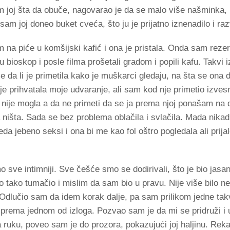
 joj šta da obuče, nagovarao je da se malo više našminka, 
m joj doneo buket cveća, što ju je prijatno iznenadilo i raz
a piće u komšijski kafić i ona je pristala. Onda sam reze
​u bioskop i posle filma prošetali gradom i popili kafu. Takvi i
je da li je primetila kako je muškarci gledaju, na šta se ona 
e prihvatala moje udvaranje, ali sam kod nje primetio izves
 nije mogla a da ne primeti da se ja prema njoj ponašam na d
la ništa. Sada se bez problema oblačila i svlačila. Mada nikad
a jebeno seksi i ona bi me kao fol oštro pogledala ali prijalo 
 sve intimniji. Sve češće smo se dodirivali, što je bio jasa
to tako tumačio i mislim da sam bio u pravu. Nije više bilo 
. Odlučio sam da idem korak dalje, pa sam prilikom jedne tak
prema jednom od izloga. Pozvao sam je da mi se pridruži i 
a ruku, poveo sam je do prozora, pokazujući joj haljinu. Reka