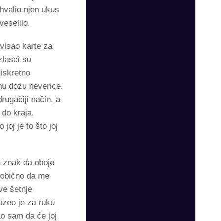
hvalio njen ukus
veselilo.
rvisao karte za
zlasci su
diskretno
nu dozu neverice.
rugačiji način, a
 do kraja.
joj je to što joj
n znak da oboje
neobično da me
ve šetnje
uzeo je za ruku
o sam da će joj