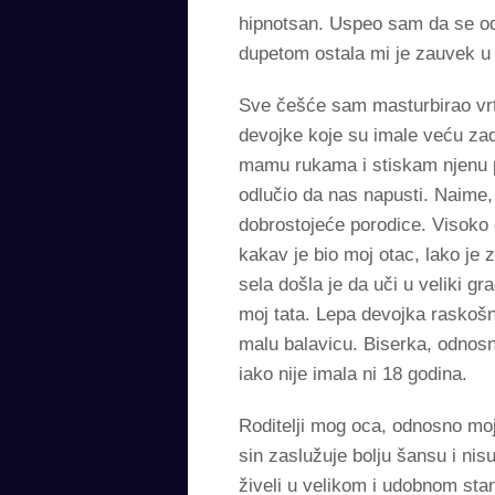
hipnotsan. Uspeo sam da se od
dupetom ostala mi je zauvek u 
Sve češće sam masturbirao vr
devojke koje su imale veću zad
mamu rukama i stiskam njenu p
odlučio da nas napusti. Naime, 
dobrostojeće porodice. Visoko
kakav je bio moj otac, lako je
sela došla je da uči u veliki gr
moj tata. Lepa devojka raskošn
malu balavicu. Biserka, odnosno
iako nije imala ni 18 godina.
Roditelji mog oca, odnosno moji
sin zaslužuje bolju šansu i nis
živeli u velikom i udobnom stan