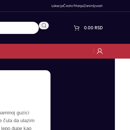
Lokacija
Česta Pitanja
Zanimljivosti
0.00
RSD
maminoj guzici
e čula da ulazim
o lepo dupe kao