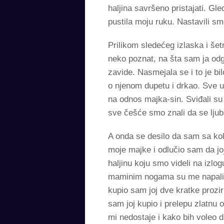
haljina savršeno pristajati. Gle
pustila moju ruku. Nastavili sm
Prilikom sledećeg izlaska i še
neko poznat, na šta sam ja od
zavide. Nasmejala se i to je b
o njenom dupetu i drkao. Sve u s
na odnos majka-sin. Sviđali su
sve češće smo znali da se ljubi
A onda se desilo da sam sa kol
moje majke i odlučio sam da jo
haljinu koju smo videli na izlo
maminim nogama su me napalile,
kupio sam joj dve kratke prozi
sam joj kupio i prelepu zlatnu 
mi nedostaje i kako bih voleo 