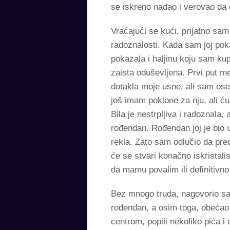
se iskreno nadao i verovao da će
Vraćajući se kući, prijatno 
radoznalosti. Kada sam joj pok
pokazala i haljinu koju sam kup
zaista oduševljena. Prvi put me 
dotakla moje usne, ali sam oset
još imam poklone za nju, ali ću
Bila je nestrpljiva i radoznala
rođendan. Rođendan joj je bio u 
rekla. Zato sam odlučio da pr
će se stvari konačno iskrista
da mamu povalim ili definitivno
Bez mnogo truda, nagovorio sa
rođendan, a osim toga, obećao 
centrom, popili nekoliko pića i