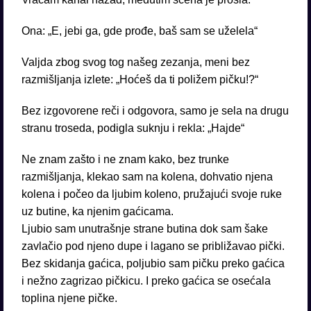
Ona: „E, jebi ga, gde prođe, baš sam se uželela“
Valjda zbog svog tog našeg zezanja, meni bez
razmišljanja izlete: „Hoćeš da ti poližem pičku!?“
Bez izgovorene reči i odgovora, samo je sela na drugu
stranu troseda, podigla suknju i rekla: „Hajde“
Ne znam zašto i ne znam kako, bez trunke
razmišljanja, klekao sam na kolena, dohvatio njena
kolena i počeo da ljubim koleno, pružajući svoje ruke
uz butine, ka njenim gaćicama.
Ljubio sam unutrašnje strane butina dok sam šake
zavlačio pod njeno dupe i lagano se približavao pički.
Bez skidanja gaćica, poljubio sam pičku preko gaćica
i nežno zagrizao pičkicu. I preko gaćica se osećala
toplina njene pičke.