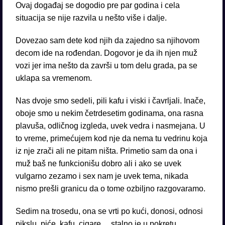
Ovaj događaj se dogodio pre par godina i cela
situacija se nije razvila u nešto više i dalje.
Dovezao sam dete kod njih da zajedno sa njihovom
decom ide na rođendan. Dogovor je da ih njen muž
vozi jer ima nešto da završi u tom delu grada, pa se
uklapa sa vremenom.
Nas dvoje smo sedeli, pili kafu i viski i čavrljali. Inače,
oboje smo u nekim četrdesetim godinama, ona rasna
plavuša, odličnog izgleda, uvek vedra i nasmejana. U
to vreme, primećujem kod nje da nema tu vedrinu koja
iz nje zrači ali ne pitam ništa. Primetio sam da ona i
muž baš ne funkcionišu dobro ali i ako se uvek
vulgarno zezamo i sex nam je uvek tema, nikada
nismo prešli granicu da o tome ozbiljno razgovaramo.
Sedim na trosedu, ona se vrti po kući, donosi, odnosi
pikslu, piće, kafu, cigare… stalno je u pokretu.