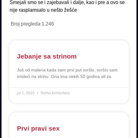
Smejali smo se i zajebavali i dalje, kao i pre a ovo se
nije rasplamsalo u nešto žešće
Broj pregleda
1.246
Jebanje sa strinom
Još od malena kada sam prvi put svršio, svršio sam
misleći na strinu. Ona ima nekih 50 godina ali za
jul 1, 2020
Nema komentara
Prvi pravi sex