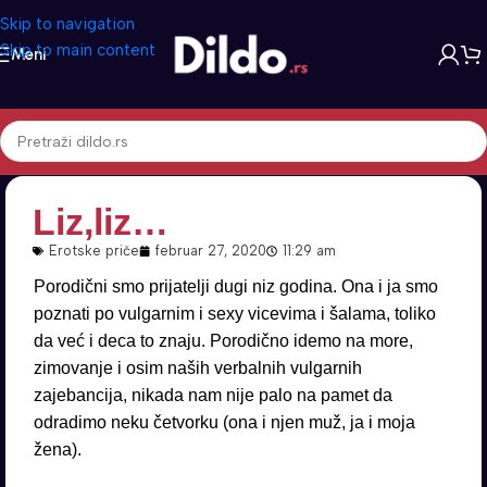
Skip to navigation
Skip to main content
Meni
Liz,liz…
Erotske priče
februar 27, 2020
11:29 am
Porodični smo prijatelji dugi niz godina. Ona i ja smo
poznati po vulgarnim i sexy vicevima i šalama, toliko
da već i deca to znaju. Porodično idemo na more,
zimovanje i osim naših verbalnih vulgarnih
zajebancija, nikada nam nije palo na pamet da
odradimo neku četvorku (ona i njen muž, ja i moja
žena).