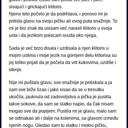
sisajući i grickajući klitoris.
Njeno telo počelo je da podrhtava, i ponovo mi je
pritisla glavu na svoju pičku ali ovog puta snažnije. To
mi je bio znak da usisam već narasli klitoris u svoja
usta i da jezikom palacam svuda oko njega.
Sada je već brzo disala i uzdisala a njen klitoris u
mojim ustima i moje jezik na gornjem delu klitorisa su
joj toliko prijali da je počela da vrti kukovima, uzdiše i
stenje.
Nije mi puštala glavu, sve snažnije je pritiskala a ja
sam sve brže lizao i jako sisao da se u trenutku
ukočila, jauknula od zadovoljstva a pička je pustila
takve sokove, da sam se slatko napio, da čak nisam
mogao sve da popijem. Pustila mi je glavu, malo sam
se odmakao ali i dalje na kolenima, sa glavom između
njenih nogu. Gledao sam tu slatku i mokru pičku,