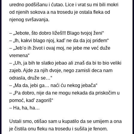
uredno podšišanu i ćutao. Lice i vrat su mi bili mokri
od njenih sokova a na trosedu je ostala fleka od
njenog svršavanja.
– „Jebote, što dobro ližeš!!! Blago tvojoj ženi“
– „Ih, kakvi blago njoj, kad’ ne da da joj priđem“
– „Jeb’o ih život i ovaj moj, ne jebe me već duže
vremena“
– „Uh, ja bih te slatko jebao ali znaš da bi to bio veliki
zajeb. Ajde za njih dvoje, nego zamisli deca nam
odrasla, druže se…“
– „Ma da, jebi ga… naći ću nekog jebača“
– „Pa dobro, nije da ne mogu nekada da priskočim u
pomoć, kad’ zagoriš“
– Ha, ha, ha…
Ustali smo, otišao sam u kupatilo da se umijem a ona
je čistila onu fleku na trosedu i sušila je fenom.