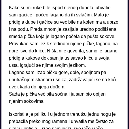
Kako su mi ruke bile ispod njenog dupeta, uhvatio
sam gaćice i počeo lagano da ih svlačim. Malo je
pridigla dupe i gaćice su već bile na kolenima a ubrzo
i na podu. Preda mnom je zasijala uredno podšišana,
smeđa pička koja je lagano počela da pušta sokove.
Provukao sam jezik sredinom njene pičke, lagano, na
gore, sve do kliće. Ništa nije govorila, samo je lagano
pridigla kukove dok sam ja usisavao kliću u svoja
usta, igrajući se njime svojim jezikom.
Lagano sam lizao pičku gore, dole, spoljnom pa
unutrašnjom stranom usnica, zadržavajući se na klići,
uvek kada do njega dođem.
Sada je pička već bila sočna i ja sam bio opijen
njenim sokovima.
Iskoristila je priliku i u jednom trenutku jednu nogu je
prebacila preko mog ramena i uhvatila me čvrsto za
glavu i pritisla. Lizao sam pičku sve jače i jače,