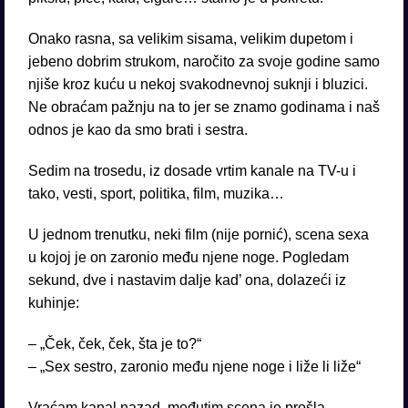
Onako rasna, sa velikim sisama, velikim dupetom i
jebeno dobrim strukom, naročito za svoje godine samo
njiše kroz kuću u nekoj svakodnevnoj suknji i bluzici.
Ne obraćam pažnju na to jer se znamo godinama i naš
odnos je kao da smo brati i sestra.
Sedim na trosedu, iz dosade vrtim kanale na TV-u i
tako, vesti, sport, politika, film, muzika…
U jednom trenutku, neki film (nije pornić), scena sexa
u kojoj je on zaronio među njene noge. Pogledam
sekund, dve i nastavim dalje kad’ ona, dolazeći iz
kuhinje:
– „Ček, ček, ček, šta je to?“
– „Sex sestro, zaronio među njene noge i liže li liže“
Vraćam kanal nazad, međutim scena je prošla.