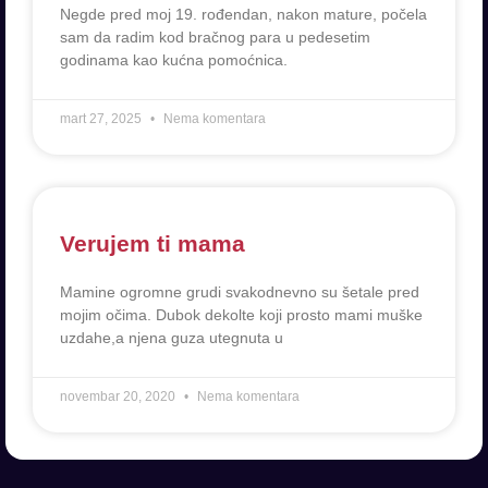
Negde pred moj 19. rođendan, nakon mature, počela
sam da radim kod bračnog para u pedesetim
godinama kao kućna pomoćnica.
mart 27, 2025
Nema komentara
Verujem ti mama
Mamine ogromne grudi svakodnevno su šetale pred
mojim očima. Dubok dekolte koji prosto mami muške
uzdahe,a njena guza utegnuta u
novembar 20, 2020
Nema komentara