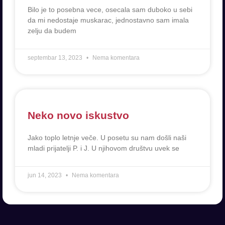
Bilo je to posebna vece, osecala sam duboko u sebi
da mi nedostaje muskarac, jednostavno sam imala
zelju da budem
septembar 13, 2023
Nema komentara
Neko novo iskustvo
Jako toplo letnje veče. U posetu su nam došli naši
mladi prijatelji P. i J. U njihovom društvu uvek se
jun 14, 2023
Nema komentara