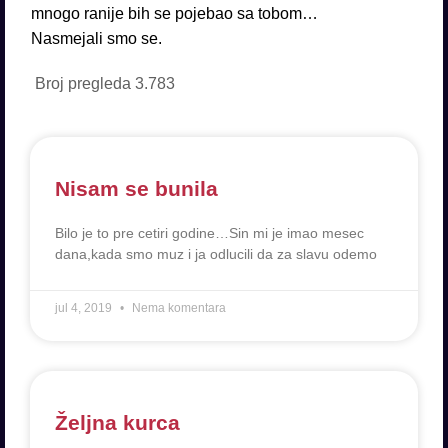
mnogo ranije bih se pojebao sa tobom…
Nasmejali smo se.
Broj pregleda
3.783
Nisam se bunila
Bilo je to pre cetiri godine…Sin mi je imao mesec
dana,kada smo muz i ja odlucili da za slavu odemo
jul 4, 2019
Nema komentara
Željna kurca