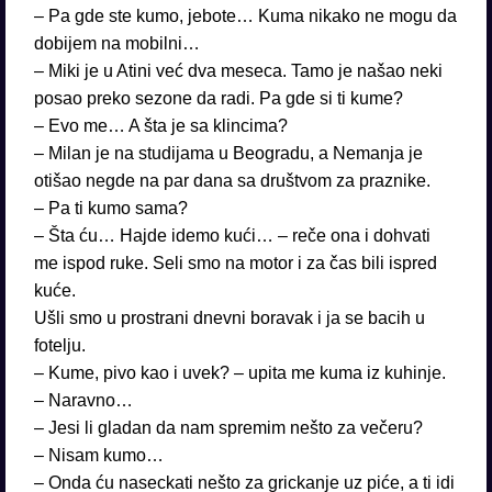
– Pa gde ste kumo, jebote… Kuma nikako ne mogu da
dobijem na mobilni…
– Miki je u Atini već dva meseca. Tamo je našao neki
posao preko sezone da radi. Pa gde si ti kume?
– Evo me… A šta je sa klincima?
– Milan je na studijama u Beogradu, a Nemanja je
otišao negde na par dana sa društvom za praznike.
– Pa ti kumo sama?
– Šta ću… Hajde idemo kući… – reče ona i dohvati
me ispod ruke. Seli smo na motor i za čas bili ispred
kuće.
Ušli smo u prostrani dnevni boravak i ja se bacih u
fotelju.
– Kume, pivo kao i uvek? – upita me kuma iz kuhinje.
– Naravno…
– Jesi li gladan da nam spremim nešto za večeru?
– Nisam kumo…
– Onda ću naseckati nešto za grickanje uz piće, a ti idi