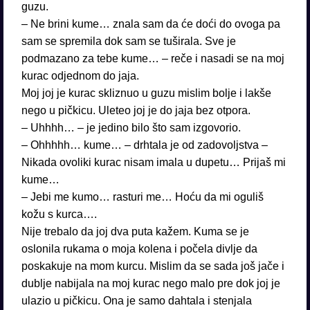
guzu.
– Ne brini kume… znala sam da će doći do ovoga pa
sam se spremila dok sam se tuširala. Sve je
podmazano za tebe kume… – reče i nasadi se na moj
kurac odjednom do jaja.
Moj joj je kurac skliznuo u guzu mislim bolje i lakše
nego u pičkicu. Uleteo joj je do jaja bez otpora.
– Uhhhh… – je jedino bilo što sam izgovorio.
– Ohhhhh… kume… – drhtala je od zadovoljstva –
Nikada ovoliki kurac nisam imala u dupetu… Prijaš mi
kume…
– Jebi me kumo… rasturi me… Hoću da mi oguliš
kožu s kurca….
Nije trebalo da joj dva puta kažem. Kuma se je
oslonila rukama o moja kolena i počela divlje da
poskakuje na mom kurcu. Mislim da se sada još jače i
dublje nabijala na moj kurac nego malo pre dok joj je
ulazio u pičkicu. Ona je samo dahtala i stenjala