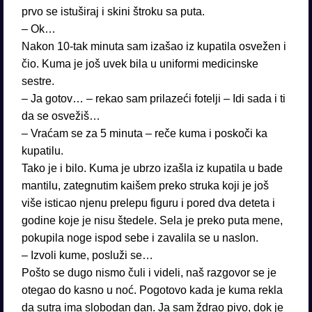
prvo se istuširaj i skini štroku sa puta.
– Ok…
Nakon 10-tak minuta sam izašao iz kupatila osvežen i
čio. Kuma je još uvek bila u uniformi medicinske
sestre.
– Ja gotov… – rekao sam prilazeći fotelji – Idi sada i ti
da se osvežiš…
– Vraćam se za 5 minuta – reče kuma i poskoči ka
kupatilu.
Tako je i bilo. Kuma je ubrzo izašla iz kupatila u bade
mantilu, zategnutim kaišem preko struka koji je još
više isticao njenu prelepu figuru i pored dva deteta i
godine koje je nisu štedele. Sela je preko puta mene,
pokupila noge ispod sebe i zavalila se u naslon.
– Izvoli kume, posluži se…
Pošto se dugo nismo čuli i videli, naš razgovor se je
otegao do kasno u noć. Pogotovo kada je kuma rekla
da sutra ima slobodan dan. Ja sam ždrao pivo, dok je