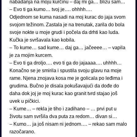
nabadanja na moju kurčinu – daj mi ga… blizu sam…
– Evo ti ga kumo… tvoj je…. ohhhh….
Odjednom se kuma nasadi na moj kurac do jaja svom
svojom težinom. Zastala je na trenutak, zarila do bola
svoje nokte u moje grudi i počela da drhti kao luda.
Kučka je svršavala kao kobila.
– To kume… sad kume… daj ga… jačeeee… – vapila
je za mojim kurcem.
– Evo ti ga droljo…. evo ti ga do jajaaaa…. uhhhh…
Konačno se je smirila i spustila svoju glavu na moje
rame. Njena znojava kosa me je golicala po leđima i
grudima. Bučno je disala pokušavajući da dođe do
daha dok joj je moj kurac kao granit tvrd stajao još
uvek u pičkici.
– Kume… – rekla je tiho i zadihano – … prvi put u
životu sam svršila dva puta za redom… divan si…
– Kumo… ja još nisam ni jednom…. – rekao sam malo
razočarano.