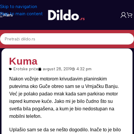
Skip to navigation
Skip to main content
Meni
Kuma
Erotske priče
avgust 28, 2019
4:32 pm
Nakon vožnje motorom krivudavim planinskim
putevima oko Guče obreo sam se u Vrnjačku Banju.
Već je polako padao mrak kada sam parkirao motor
ispred kumove kuće. Jako mi je bilo čudno što su
svetla bila pogašena, a kum je bio nedostupan na
mobilni telefon.
Uplašio sam se da se nešto dogodilo. Inače to je bilo