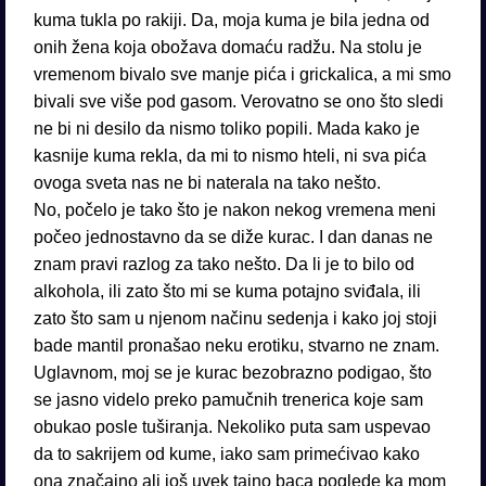
kuma tukla po rakiji. Da, moja kuma je bila jedna od
onih žena koja obožava domaću radžu. Na stolu je
vremenom bivalo sve manje pića i grickalica, a mi smo
bivali sve više pod gasom. Verovatno se ono što sledi
ne bi ni desilo da nismo toliko popili. Mada kako je
kasnije kuma rekla, da mi to nismo hteli, ni sva pića
ovoga sveta nas ne bi naterala na tako nešto.
No, počelo je tako što je nakon nekog vremena meni
počeo jednostavno da se diže kurac. I dan danas ne
znam pravi razlog za tako nešto. Da li je to bilo od
alkohola, ili zato što mi se kuma potajno sviđala, ili
zato što sam u njenom načinu sedenja i kako joj stoji
bade mantil pronašao neku erotiku, stvarno ne znam.
Uglavnom, moj se je kurac bezobrazno podigao, što
se jasno videlo preko pamučnih trenerica koje sam
obukao posle tuširanja. Nekoliko puta sam uspevao
da to sakrijem od kume, iako sam primećivao kako
ona značajno ali još uvek tajno baca poglede ka mom