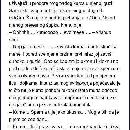
uživajući u prodore mog tvrdog kurca u njenoj guzi.
Samo što ovoga puta ja nisam mogao dugo da
izdržim. Što od prethodnog jebanja u pičkicu, što od
njenog pretesnog šupka, krenulo je.
– Ohhhhh…. kumooooo… evo meee….. – vrisnuo
sam.
– Daj ga kumeee….. – zavrišta kuma i naglo skoči sa
mene. I pored sve njene brzine, prvi mlaz joj završi
duboko u guzici. Ona se kao zmija okrenu i kleknu na
pod gladno dočekujući ostale moje mlazeve sperme u
svoja otvorena usta. Prskao sam kao lud po njenom
licu i dojkama. Intenzitet mog svršavanja pojačavalo je
to što mi je kuma jednom rukom držala muda odozdo,
dok je drugom nadrkavala moj kurac i cedila seme iz
njega. Gladno je sve polizala i progutala.
– Kume… Sperma ti je jako ukusna… Mogla bih da je
pijem po ceo dan…
– Kumo… ti si prava vatra… i da sam znao da si takva,