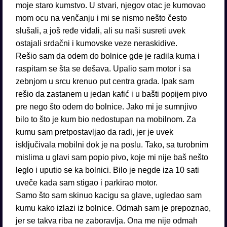
moje staro kumstvo. U stvari, njegov otac je kumovao
mom ocu na venčanju i mi se nismo nešto često
slušali, a još ređe viđali, ali su naši susreti uvek
ostajali srdačni i kumovske veze neraskidive.
Rešio sam da odem do bolnice gde je radila kuma i
raspitam se šta se dešava. Upalio sam motor i sa
zebnjom u srcu krenuo put centra grada. Ipak sam
rešio da zastanem u jedan kafić i u bašti popijem pivo
pre nego što odem do bolnice. Jako mi je sumnjivo
bilo to što je kum bio nedostupan na mobilnom. Za
kumu sam pretpostavljao da radi, jer je uvek
isključivala mobilni dok je na poslu. Tako, sa turobnim
mislima u glavi sam popio pivo, koje mi nije baš nešto
leglo i uputio se ka bolnici. Bilo je negde iza 10 sati
uveče kada sam stigao i parkirao motor.
Samo što sam skinuo kacigu sa glave, ugledao sam
kumu kako izlazi iz bolnice. Odmah sam je prepoznao,
jer se takva riba ne zaboravlja. Ona me nije odmah