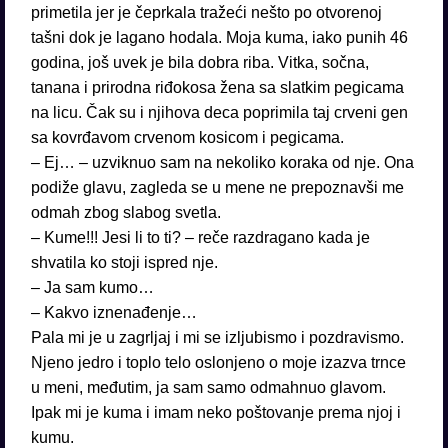
primetila jer je čeprkala tražeći nešto po otvorenoj
tašni dok je lagano hodala. Moja kuma, iako punih 46
godina, još uvek je bila dobra riba. Vitka, sočna,
tanana i prirodna riđokosa žena sa slatkim pegicama
na licu. Čak su i njihova deca poprimila taj crveni gen
sa kovrđavom crvenom kosicom i pegicama.
– Ej… – uzviknuo sam na nekoliko koraka od nje. Ona
podiže glavu, zagleda se u mene ne prepoznavši me
odmah zbog slabog svetla.
– Kume!!! Jesi li to ti? – reče razdragano kada je
shvatila ko stoji ispred nje.
– Ja sam kumo…
– Kakvo iznenađenje…
Pala mi je u zagrljaj i mi se izljubismo i pozdravismo.
Njeno jedro i toplo telo oslonjeno o moje izazva trnce
u meni, međutim, ja sam samo odmahnuo glavom.
Ipak mi je kuma i imam neko poštovanje prema njoj i
kumu.