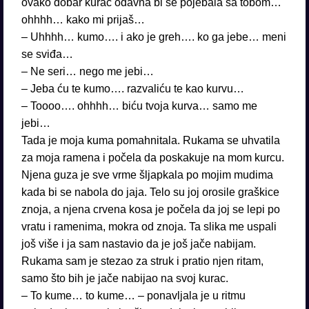
ovako dobar kurac odavna bi se pojebala sa tobom…
ohhhh… kako mi prijaš…
– Uhhhh… kumo…. i ako je greh…. ko ga jebe… meni
se sviđa…
– Ne seri… nego me jebi…
– Jeba ću te kumo…. razvaliću te kao kurvu…
– Toooo…. ohhhh… biću tvoja kurva… samo me
jebi…
Tada je moja kuma pomahnitala. Rukama se uhvatila
za moja ramena i počela da poskakuje na mom kurcu.
Njena guza je sve vrme šljapkala po mojim mudima
kada bi se nabola do jaja. Telo su joj orosile graškice
znoja, a njena crvena kosa je počela da joj se lepi po
vratu i ramenima, mokra od znoja. Ta slika me uspali
još više i ja sam nastavio da je još jače nabijam.
Rukama sam je stezao za struk i pratio njen ritam,
samo što bih je jače nabijao na svoj kurac.
– To kume… to kume… – ponavljala je u ritmu