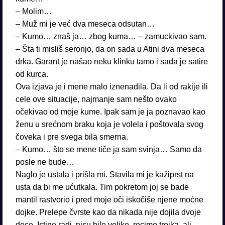
– Molim…
– Muž mi je već dva meseca odsutan…
– Kumo… znaš ja… zbog kuma… – zamuckivao sam.
– Šta ti misliš seronjo, da on sada u Atini dva meseca
drka. Garant je našao neku klinku tamo i sada je satire
od kurca.
Ova izjava je i mene malo iznenadila. Da li od rakije ili
cele ove situacije, najmanje sam nešto ovako
očekivao od moje kume. Ipak sam je ja poznavao kao
ženu u srećnom braku koja je volela i poštovala svog
čoveka i pre svega bila smerna.
– Kumo… što se mene tiče ja sam svinja… Samo da
posle ne bude…
Naglo je ustala i prišla mi. Stavila mi je kažiprst na
usta da bi me ućutkala. Tim pokretom joj se bade
mantil rastvorio i pred moje oči iskočiše njene moćne
dojke. Prelepe čvrste kao da nikada nije dojila dvoje
dece. Istine radi, nisu bile velike, recimo trojka, ali