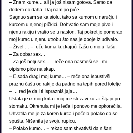
– Znam kume… ali ja još nisam gotova. Samo da
dođem do daha. Daj nam po piće.
Sagnuo sam se ka stolu, tako sa kumom u naručju i
kurcem u njenoj pičkici. Dohvatio sam moje pivo i
njenu rakiju i vratio se u naslon. Taj pokret je pomerao
moj kurac u njenu utrobu što nas je oboje izluđivalo.
– Živeli… – reče kuma kuckajući čašu o moju flašu.
– Za dobar sex…
– Za još bolji sex… – reče ona nasmeši se i mi
otpismo piće naiskap.
– E sada dragi moj kume… – reče ona ispustivši
praznu čašu od rakije da padne na tepih pored fotelje
– … red je da i ti isprazniš jaja…
Ustala je iz mog krila i moj me sluzavi kurac šljapi po
stomaku. Okrenula mi je leđa i ponovo me opkoračila.
Uhvatila me je za koren kurca i počela polako da se
spušta. Nišanila je svoju rupicu.
– Polako kumo… – rekao sam shvativši da nišani