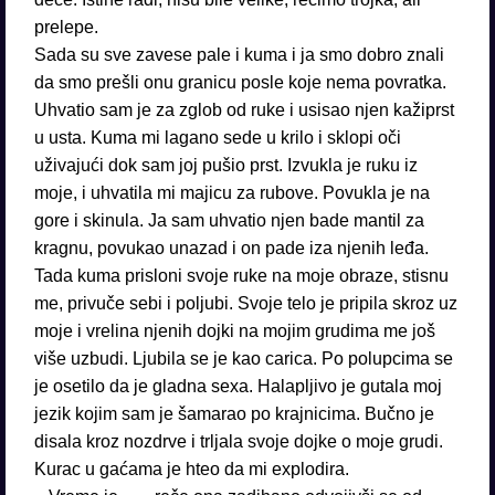
prelepe.
Sada su sve zavese pale i kuma i ja smo dobro znali
da smo prešli onu granicu posle koje nema povratka.
Uhvatio sam je za zglob od ruke i usisao njen kažiprst
u usta. Kuma mi lagano sede u krilo i sklopi oči
uživajući dok sam joj pušio prst. Izvukla je ruku iz
moje, i uhvatila mi majicu za rubove. Povukla je na
gore i skinula. Ja sam uhvatio njen bade mantil za
kragnu, povukao unazad i on pade iza njenih leđa.
Tada kuma prisloni svoje ruke na moje obraze, stisnu
me, privuče sebi i poljubi. Svoje telo je pripila skroz uz
moje i vrelina njenih dojki na mojim grudima me još
više uzbudi. Ljubila se je kao carica. Po polupcima se
je osetilo da je gladna sexa. Halapljivo je gutala moj
jezik kojim sam je šamarao po krajnicima. Bučno je
disala kroz nozdrve i trljala svoje dojke o moje grudi.
Kurac u gaćama je hteo da mi explodira.