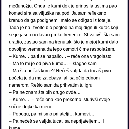
međunožju. Onda je kumi dok je prinosila ustima pao
komad sira sa viljuške na pod. Ja sam refleksno
krenuo da ga podignem i malo se odigao iz fotelje.
Tada je na izvolte bio pogled na moj dignuti kurac koji
se je jasno ocrtavao preko trenerice. Shvativši šta sam
uradio, zastao sam na trenutak, što je mojoj kumi dalo
dovoljno vremena da lepo osmotri čime raspolažem.
– Kume… pa ti se napalio… – reče ona vragolasto.
– Ma to mi je od piva kumo… – slagao sam.
– Ma šta pričaš kume? Nećeš valjda da tucaš pivo… –
počela je da me zajebava, ali sa očiglednom
namerom. Rešio sam da prihvatim tu igru.
– Pa ne znam šta bih drugo ovde…
– Kume…. – reče ona kao prekorno isturivši svoje
sočne dojke ka meni.
– Pobogu, pa mi smo prijatelji… kumovi…
– Pa nećeš se valjda tucati sa neprijateljem… I
kume…