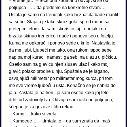
– Vreme je… – reče ona zadihano odvojivši se od
poljupca – … da pređemo na konkretne stvari…
Ustala je samo na trenutak kako bi zbacila bade mantil
sa sebe. Stajala je tako skroz gola ispred mene sa
prelepim telom. Ja sam iskoristio taj trenutak i na
brzaka skinuo trenerice i gaće i ponovo seo u fotelju.
Kuma me opkorači i ponovo sede u krilo. Nastavila je
da me ljubi. Ljubeći me tako, ona rukom ispod sebe
napipa moj kurac i namesti ga sebi na ulazu u pičkicu.
Osetio sam na glaviću njen sluzav ulaz i kako moj
glavić polako prodire u nju. Spuštala se je lagano,
osvajajući milimetar po milimetar mog kurca, pri tom
me sve vreme ljubeći u usta. Konačno se je nabila do
jaja. Zastala je na tren i ja sam osetio kako joj telo
drhti od zadovoljstva. Odvojio sam usta od poljupca,
ščepao je za guzove i tiho rekao:
– Kumo…. kako si vrela…
– Kumeeee…. – drhtala je – da sam znala da imaš