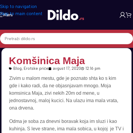
Skip to navigation
Skip to main content
Meni
Komšinica Maja
Blog
,
Erotske priče
avgust 17, 2020
12:16 pm
Zivim u malom mestu, gde je poznato shta ko s kim
gde i kako radi, da ne objasnjavam mnogo. Moja
komsinica Maja, zivi nekih 20m od mene, u
jednostavnoj, maloj kucici. Na ulazu ima mala vrata,
ona drvena.
Odma je soba za dnevni boravak koja im sluzi i kao
kuhinja. S leve strane, ima mala sobica, u kojoj je TV i