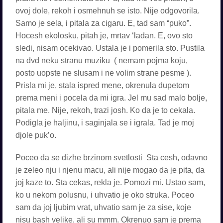
ovoj dole, rekoh i osmehnuh se isto. Nije odgovorila.
Samo je sela, i pitala za cigaru. E, tad sam “puko”.
Hocesh ekolosku, pitah je, mrtav ‘ladan. E, ovo sto
sledi, nisam ocekivao. Ustala je i pomerila sto. Pustila
na dvd neku stranu muziku ( nemam pojma koju,
posto uopste ne slusam i ne volim strane pesme ).
Prisla mi je, stala ispred mene, okrenula dupetom
prema meni i pocela da mi igra. Jel mu sad malo bolje,
pitala me. Nije, rekoh, trazi josh. Ko da je to cekala.
Podigla je haljinu, i saginjala se i igrala. Tad je moj
djole puk’o.
Poceo da se dizhe brzinom svetlosti Sta cesh, odavno
je zeleo nju i njenu macu, ali nije mogao da je pita, da
joj kaze to. Sta cekas, rekla je. Pomozi mi. Ustao sam,
ko u nekom polusnu, i uhvatio je oko struka. Poceo
sam da joj ljubim vrat, uhvatio sam je za sise, koje
nisu bash velike, ali su mmm. Okrenuo sam je prema