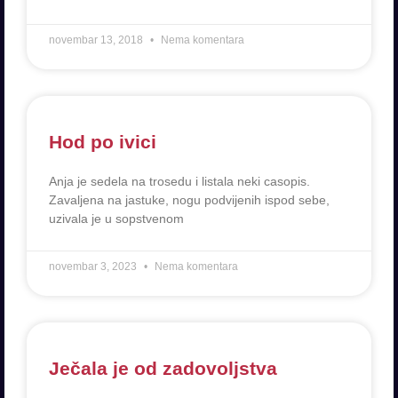
novembar 13, 2018
Nema komentara
Hod po ivici
Anja je sedela na trosedu i listala neki casopis.
Zavaljena na jastuke, nogu podvijenih ispod sebe,
uzivala je u sopstvenom
novembar 3, 2023
Nema komentara
Ječala je od zadovoljstva