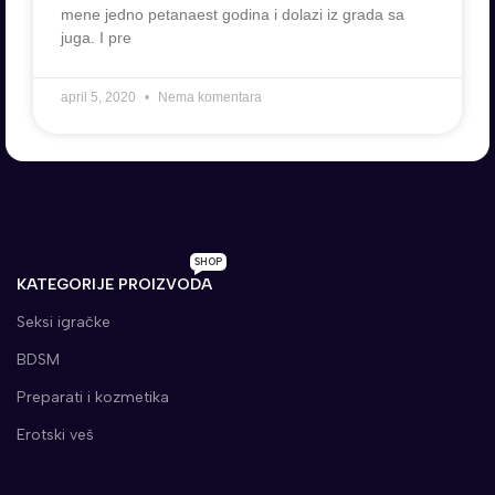
mene jedno petanaest godina i dolazi iz grada sa
juga. I pre
april 5, 2020
Nema komentara
SHOP
KATEGORIJE PROIZVODA
Seksi igračke
BDSM
Preparati i kozmetika
Erotski veš