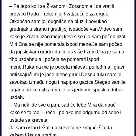
– Pa lepo ko i sa Živanom i Zoranom a i da vratiš
prevaru Radu – rekoh joj hvatajući je za grudi.
Otkopčao sam joj dugmiće na bluzi i povukao
grudnjak u stranu i grudi joj ispadoše van.Video sam
kako je Živan lizao mojoj kevi sise i ja sam počeo lizati
Miri.Ona se nije pomerala ispod mene.Ja sam počeo
da joj stiskam grudi i da ih još više ližem.Ona je samo
tiho uzdahnula i počela se pomerati ispod
mene.Rukama me je počela milovati po leđima i glavi
pritiskajući mi je jače njene grudi.Desnu ruku sam joj
zavukao između nogu i napipao gaćice.Stegao sam je
lagano preko njih a ona je još jednom ispustila dubok
uzdah.
– Ma nek ide sve u p.m. sad će tebe Mira da nauči
kako se to radi – reče i polako me odgurnu od sebe i
ustade sa kreveta.
Ja sam ostao ležati na krevetu ne znajući šta da
kažem i šta da uradim.