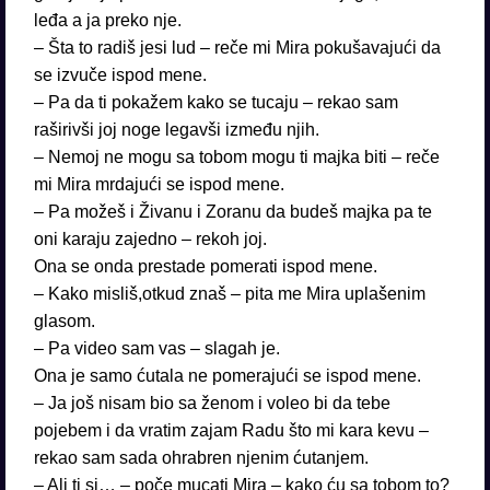
leđa a ja preko nje.
– Šta to radiš jesi lud – reče mi Mira pokušavajući da
se izvuče ispod mene.
– Pa da ti pokažem kako se tucaju – rekao sam
raširivši joj noge legavši između njih.
– Nemoj ne mogu sa tobom mogu ti majka biti – reče
mi Mira mrdajući se ispod mene.
– Pa možeš i Živanu i Zoranu da budeš majka pa te
oni karaju zajedno – rekoh joj.
Ona se onda prestade pomerati ispod mene.
– Kako misliš,otkud znaš – pita me Mira uplašenim
glasom.
– Pa video sam vas – slagah je.
Ona je samo ćutala ne pomerajući se ispod mene.
– Ja još nisam bio sa ženom i voleo bi da tebe
pojebem i da vratim zajam Radu što mi kara kevu –
rekao sam sada ohrabren njenim ćutanjem.
– Ali ti si… – poče mucati Mira – kako ću sa tobom to?