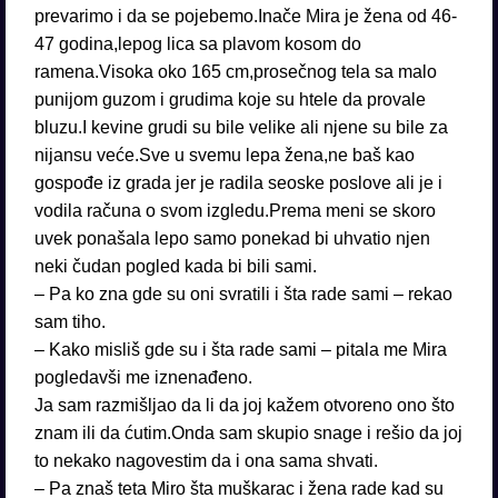
prevarimo i da se pojebemo.Inače Mira je žena od 46-
47 godina,lepog lica sa plavom kosom do
ramena.Visoka oko 165 cm,prosečnog tela sa malo
punijom guzom i grudima koje su htele da provale
bluzu.I kevine grudi su bile velike ali njene su bile za
nijansu veće.Sve u svemu lepa žena,ne baš kao
gospođe iz grada jer je radila seoske poslove ali je i
vodila računa o svom izgledu.Prema meni se skoro
uvek ponašala lepo samo ponekad bi uhvatio njen
neki čudan pogled kada bi bili sami.
– Pa ko zna gde su oni svratili i šta rade sami – rekao
sam tiho.
– Kako misliš gde su i šta rade sami – pitala me Mira
pogledavši me iznenađeno.
Ja sam razmišljao da li da joj kažem otvoreno ono što
znam ili da ćutim.Onda sam skupio snage i rešio da joj
to nekako nagovestim da i ona sama shvati.
– Pa znaš teta Miro šta muškarac i žena rade kad su