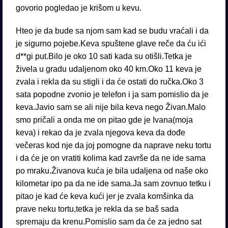
govorio pogledao je krišom u kevu.
Hteo je da bude sa njom sam kad se budu vraćali i da
je sigurno pojebe.Keva spuštene glave reče da ću ići
d**gi put.Bilo je oko 10 sati kada su otišli.Tetka je
živela u gradu udaljenom oko 40 km.Oko 11 keva je
zvala i rekla da su stigli i da će ostati do ručka.Oko 3
sata popodne zvonio je telefon i ja sam pomislio da je
keva.Javio sam se ali nije bila keva nego Živan.Malo
smo pričali a onda me on pitao gde je Ivana(moja
keva) i rekao da je zvala njegova keva da dođe
večeras kod nje da joj pomogne da naprave neku tortu
i da će je on vratiti kolima kad završe da ne ide sama
po mraku.Živanova kuća je bila udaljena od naše oko
kilometar ipo pa da ne ide sama.Ja sam zovnuo tetku i
pitao je kad će keva kući jer je zvala komšinka da
prave neku tortu,tetka je rekla da se baš sada
spremaju da krenu.Pomislio sam da će za jedno sat