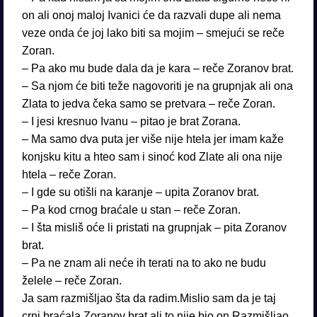
on ali onoj maloj Ivanici će da razvali dupe ali nema
veze onda će joj lako biti sa mojim – smejući se reče
Zoran.
– Pa ako mu bude dala da je kara – reče Zoranov brat.
– Sa njom će biti teže nagovoriti je na grupnjak ali ona
Zlata to jedva čeka samo se pretvara – reče Zoran.
– I jesi kresnuo Ivanu – pitao je brat Zorana.
– Ma samo dva puta jer više nije htela jer imam kaže
konjsku kitu a hteo sam i sinoć kod Zlate ali ona nije
htela – reče Zoran.
– I gde su otišli na karanje – upita Zoranov brat.
– Pa kod crnog braćale u stan – reče Zoran.
– I šta misliš oće li pristati na grupnjak – pita Zoranov
brat.
– Pa ne znam ali neće ih terati na to ako ne budu
želele – reče Zoran.
Ja sam razmišljao šta da radim.Mislio sam da je taj
crni braćala Zoranov brat ali to nije bio on.Razmišljao