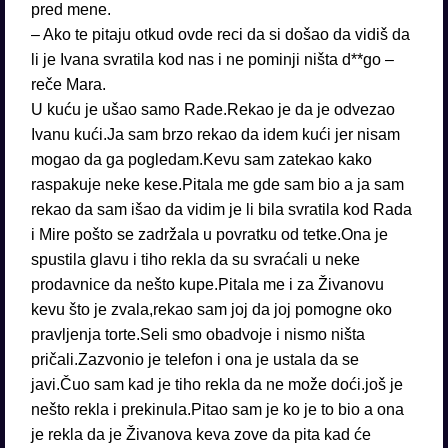
pred mene.
– Ako te pitaju otkud ovde reci da si došao da vidiš da
li je Ivana svratila kod nas i ne pominji ništa d**go –
reče Mara.
U kuću je ušao samo Rade.Rekao je da je odvezao
Ivanu kući.Ja sam brzo rekao da idem kući jer nisam
mogao da ga pogledam.Kevu sam zatekao kako
raspakuje neke kese.Pitala me gde sam bio a ja sam
rekao da sam išao da vidim je li bila svratila kod Rada
i Mire pošto se zadržala u povratku od tetke.Ona je
spustila glavu i tiho rekla da su svraćali u neke
prodavnice da nešto kupe.Pitala me i za Živanovu
kevu što je zvala,rekao sam joj da joj pomogne oko
pravljenja torte.Seli smo obadvoje i nismo ništa
pričali.Zazvonio je telefon i ona je ustala da se
javi.Čuo sam kad je tiho rekla da ne može doći.još je
nešto rekla i prekinula.Pitao sam je ko je to bio a ona
je rekla da je Živanova keva zove da pita kad će