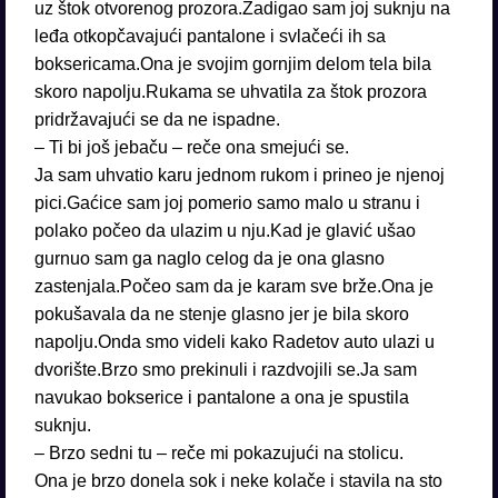
uz štok otvorenog prozora.Zadigao sam joj suknju na
leđa otkopčavajući pantalone i svlačeći ih sa
boksericama.Ona je svojim gornjim delom tela bila
skoro napolju.Rukama se uhvatila za štok prozora
pridržavajući se da ne ispadne.
– Ti bi još jebaču – reče ona smejući se.
Ja sam uhvatio karu jednom rukom i prineo je njenoj
pici.Gaćice sam joj pomerio samo malo u stranu i
polako počeo da ulazim u nju.Kad je glavić ušao
gurnuo sam ga naglo celog da je ona glasno
zastenjala.Počeo sam da je karam sve brže.Ona je
pokušavala da ne stenje glasno jer je bila skoro
napolju.Onda smo videli kako Radetov auto ulazi u
dvorište.Brzo smo prekinuli i razdvojili se.Ja sam
navukao bokserice i pantalone a ona je spustila
suknju.
– Brzo sedni tu – reče mi pokazujući na stolicu.
Ona je brzo donela sok i neke kolače i stavila na sto