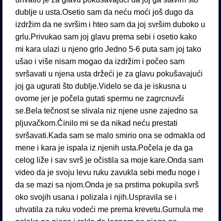
dublje u usta.Osetio sam da neću moći još dugo da
izdržim da ne svršim i hteo sam da joj svršim duboko u
grlu.Privukao sam joj glavu prema sebi i osetio kako
mi kara ulazi u njeno grlo Jedno 5-6 puta sam joj tako
ušao i više nisam mogao da izdržim i počeo sam
svršavati u njena usta držeći je za glavu pokušavajući
joj ga ugurati što dublje.Videlo se da je iskusna u
ovome jer je počela gutati spermu ne zagrcnuvši
se.Bela tečnost se slivala niz njene usne zajedno sa
pljuvačkom.Činilo mi se da nikad neću prestati
svršavati.Kada sam se malo smirio ona se odmakla od
mene i kara je ispala iz njenih usta.Počela je da ga
celog liže i sav svrš je očistila sa moje kare.Onda sam
video da je svoju levu ruku zavukla sebi među noge i
da se mazi sa njom.Onda je sa prstima pokupila svrš
oko svojih usana i polizala i njih.Uspravila se i
uhvatila za ruku vodeći me prema krevetu.Gurnula me