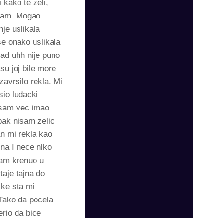
kako te zeli,
isam. Mogao
nje uslikala
se onako uslikala
sad uhh nije puno
 su joj bile more
zavrsilo rekla. Mi
sio ludacki
 sam vec imao
pak nisam zelio
n mi rekla kao
jna I nece niko
sam krenuo u
taje tajna do
ike sta mi
Tako da pocela
rio da bice