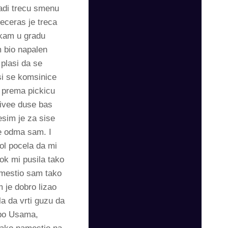
adi trecu smenu
eceras je treca
kam u gradu
 bio napalen
plasi da se
si se komsinice
 prema pickicu
Zivee duse bas
sim je za sise
e odma sam. I
ol pocela da mi
ok mi pusila tako
amestio sam tako
m je dobro lizao
a da vrti guzu da
 po Usama,