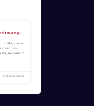
letovanja
 u hotelu, vise je
lo vecu vilu.
sprata, na svakom
Nema komentara