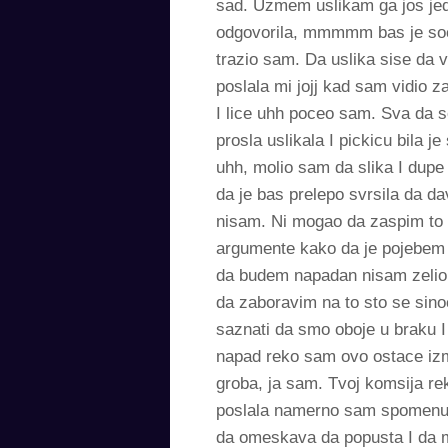
sad. Uzmem uslikam ga jos jed
odgovorila, mmmmm bas je socan
trazio sam. Da uslika sise da v
poslala mi jojj kad sam vidio 
I lice uhh poceo sam. Sva da se
prosla uslikala I pickicu bila j
uhh, molio sam da slika I dupe 
da je bas prelepo svrsila da dav
nisam. Ni mogao da zaspim to 
argumente kako da je pojebem i
da budem napadan nisam zelio 
da zaboravim na to sto se sino
saznati da smo oboje u braku I
napad reko sam ovo ostace izmed
groba, ja sam. Tvoj komsija re
poslala namerno sam spomenuo 
da omeskava da popusta I da m