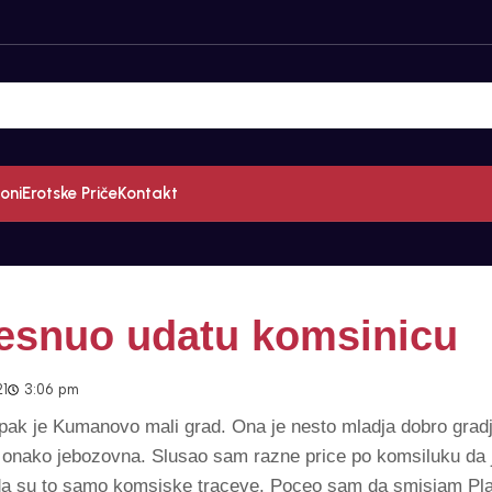
oni
Erotske Priče
Kontakt
esnuo udatu komsinicu
21
3:06 pm
ipak je Kumanovo mali grad. Ona je nesto mladja dobro grad
s onako jebozovna. Slusao sam razne price po komsiluku da 
 da su to samo komsiske traceve. Poceo sam da smisjam Pl