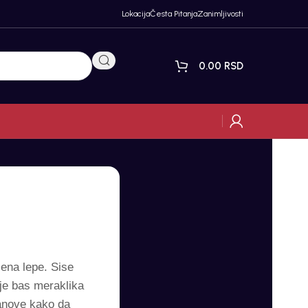
Lokacija
Česta Pitanja
Zanimljivosti
0.00
RSD
jena lepe. Sise
je bas meraklika
anove kako da