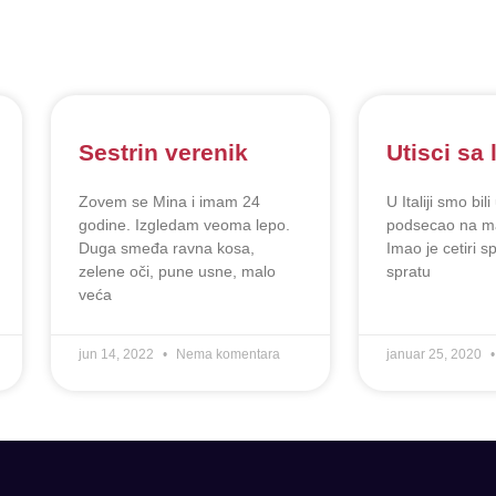
Sestrin verenik
Utisci sa 
Zovem se Mina i imam 24
U Italiji smo bili
godine. Izgledam veoma lepo.
podsecao na ma
Duga smeđa ravna kosa,
Imao je cetiri 
zelene oči, pune usne, malo
spratu
veća
jun 14, 2022
Nema komentara
januar 25, 2020