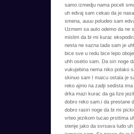
samo izmedju nama poceli smo
uh edvaj sam cekao da je nasa
smena, auuu poludeo sam edva
Uzmem sa auto odemo da ne sl
mislim da bi mi kurac ekspodir
nesta ne sazna tada sam je uhf
bice sve u redu bice lepo oboj
uhh osetio sam. Da siri noge d
vukujebina nema niko polako sa
skinuo sam I maicu ostala je 
reko ajmo na zadji sedista ima
drka mazi kurac da ga lize jez
dobro reko sam.i da prestane d
dobro rasiri noge da bi mi pick
vrteo jezikom tucao prsttima u
stenje jako da svrsava ludo uh