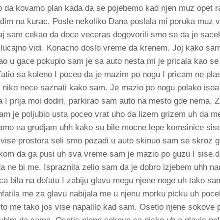
 da kovamo plan kada da se pojebemo kad njen muz opet r
dim na kurac. Posle nekoliko Dana poslala mi poruka muz v
j sam cekao da doce veceras dogovorili smo se da je sace
ucajno vidi. Konacno doslo vreme da krenem. Joj kako sam
ao u gace pokupio sam je sa auto nesta mi je pricala kao se 
atio sa koleno I poceo da je mazim po nogu I pricam ne pla
e niko nece saznati kako sam. Je mazio po nogu polako isoa
a I prija moi dodiri, parkirao sam auto na mesto gde nema. 
m je poljubio usta poceo vrat uho da lizem grizem uh da me
samo na grudjam uhh kako su bile mocne lepe komsinice sis
 vise prostora seli smo pozadi u auto skinuo sam se skroz g
ikom da ga pusi uh sva vreme sam je mazio po guzu I sise.d
a ne bi me. Ispraznila zelio sam da je dobro izjebem uhh n
ica bila na dofatu I zabiju glavu megu njene noge uh tako sa
hfatila me za glavu nabijala me u njenu morku picku uh pocel
 to me tako jos vise napalilo kad sam. Osetio njene sokove