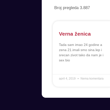
Broj pregleda
3.887
Verna ženica
Tada sam imao 24 godine a
zena 21.imali smo sina.lep i
srecan zivot tako da nam je i
sex bio
april 4, 2019
Nema komentara