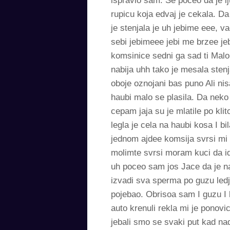
ispravio sam. Se poceo da je l
rupicu koja edvaj je cekala. D
je stenjala je uh jebime eee, v
sebi jebimeee jebi me brzee jeb
komsinice sedni ga sad ti Malo 
nabija uhh tako je mesala stenj
oboje oznojani bas puno Ali ni
haubi malo se plasila. Da neko 
cepam jaja su je mlatile po kli
legla je cela na haubi kosa I b
jednom ajdee komsija svrsi mi
molimte svrsi moram kuci da i
uh poceo sam jos Jace da je na
izvadi sva sperma po guzu led
pojebao. Obrisoa sam I guzu I 
auto krenuli rekla mi je ponovi
jebali smo se svaki put kad na