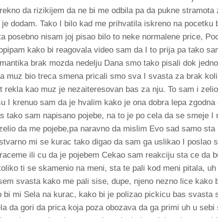
ekno da rizikijem da ne bi me odbila pa da pukne stramota
a je dodam. Tako I bilo kad me prihvatila iskreno na pocetku 
ta posebno nisam joj pisao bilo to neke normalene price, P
 opipam kako bi reagovala video sam da I to prija pa tako 
omantika brak mozda nedelju Dana smo tako pisali dok jedn
ma muz bio treca smena pricali smo sva I svasta za brak koli
put rekla kao muz je nezaiteresovan bas za nju. To sam i zel
 I krenuo sam da je hvalim kako je ona dobra lepa zgodna 
 tako sam napisano pojebe, na to je po cela da se smeje I me
i zelio da me pojebe,pa naravno da mislim Evo sad samo sta
 stvarno mi se kurac tako digao da sam ga uslikao I poslao s
iraceme ili cu da je pojebem Cekao sam reakciju sta ce da 
toliko ti se skamenio na meni, sta te pali kod meni pitala, u
em svasta kako me pali sise, dupe, njeno nezno lice kako b
o bi mi Sela na kurac, kako bi je polizao pickicu bas svasta
a da gori da prica koja poza obozava da ga primi uh u sebi