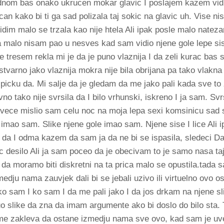
nom bas onako ukrucen mokar glavic I poslajem kazem vidi 
 kako bi ti ga sad polizala taj sokic na glavic uh. Vise n
idim malo se trzala kao nije htela Ali ipak posle malo nateza
za malo nisam pao u nesves kad sam vidio njene gole lepe si
 tresem rekla mi je da je puno vlaznija I da zeli kurac bas 
e stvarno jako vlaznija mokra nije bila obrijana pa tako vlakna
picku da. Mi salje da je gledam da me jako pali kada sve to 
no tako nije svrsila da I bilo vrhunski, iskreno I ja sam. Svr
vece mislio sam celu noc na moja lepa sexi komsinicu sad
mao sam. Slike njene gole imao sam. Njene sise I lice Ali i
da I odma kazem da sam ja da ne bi se ispasila, sledeci Da
c desilo Ali ja sam poceo da je obecivam to je samo nasa ta
 da moramo biti diskretni na ta prica malo se opustila.tada 
ju nama zauvjek dali bi se jebali uzivo ili virtuelno ovo os
ko sam I ko sam I da me pali jako I da jos drkam na njene sl
slike da zna da imam argumente ako bi doslo do bilo sta. 
e zakleva da ostane izmedju nama sve ovo, kad sam je uve