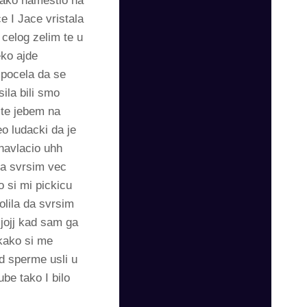
lako namestio na
e I Jace vristala
 celog zelim te u
eko ajde
 pocela da se
ila bili smo
 te jebem na
eo ludacki da je
 navlacio uhh
 da svrsim vec
 si mi pickicu
lila da svrsim
 jojj kad sam ga
kako si me
d sperme usli u
be tako I bilo