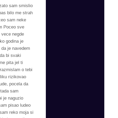
 zato sam smislio
bas bilo me strah
oceo sam neke
sam Poceo sve
o vece negde
ko godina je
io da je navedem
da bi svaki
 pita jel ti
 razmislam o tebi
liku rizikovao
bude, pocela da
h tada sam
i je naguzio
 sam pisao ludeo
 sam reko moja si