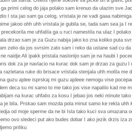
jubim da sama. Osetis njene sokove sa picke uh a glavic po
a ga primi celog do jaja polako sam krenuo da ulazim sve Jac
adio I sta jao sam ga celog, vristala je ne vadi gaaa nabimiga
ime jakoo ohh uhh vristala je gubila se, tada sam sea ja I r
precekorila me uhfatila ga u ruci namestila na ulaz I polako
ala drzao sam je za Guzu nabija jako ko zna koliko puta svrs
sam zelio da jos svrsim zato sam i reko da ustane sad cu da
ne naidje Ali ipakk pristala naslonijo sam je na haubi I poce
toris dok za je navlacio na kurac dok sam je drzao za guzu I
ila razletana ruke do brisace vristala stenjala uhh molila me
 na guzu ajdee isprskaj mi guzu ajdeee nemogu vise pocepao
dem deca su mi samo to me tako jos vise napalilo kad me mo
bijam na kurac uhfatio za kosu I jebao jos neki minute tako
ja je bila. Prskao sam mozda pola minut samo ke rekla uhh 
ledja od moje sperme da ne bi Isla tako kuci sva umazana o
cemo ovo sledeci put ako budes dobar I ako jezik drzis iza zu
djemo priliku