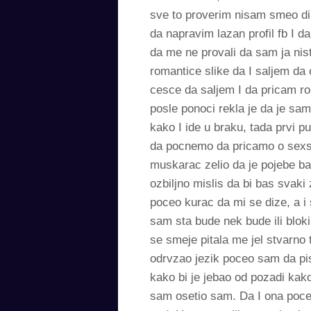
sve to proverim nisam smeo dir
da napravim lazan profil fb I d
da me ne provali da sam ja nis
romantice slike da I saljem da
cesce da saljem I da pricam r
posle ponoci rekla je da je sa
kako I ide u braku, tada prvi 
da pocnemo da pricamo o sexsu
muskarac zelio da je pojebe bas
ozbiljno mislis da bi bas svak
poceo kurac da mi se dize, a i
sam sta bude nek bude ili blok
se smeje pitala me jel stvarno 
odrvzao jezik poceo sam da pis
kako bi je jebao od pozadi kak
sam osetio sam. Da I ona pocel