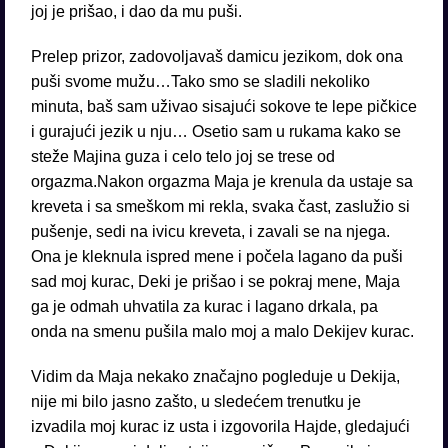
joj je prišao, i dao da mu puši.
Prelep prizor, zadovoljavaš damicu jezikom, dok ona
puši svome mužu…Tako smo se sladili nekoliko
minuta, baš sam uživao sisajući sokove te lepe pičkice
i gurajući jezik u nju… Osetio sam u rukama kako se
steže Majina guza i celo telo joj se trese od
orgazma.Nakon orgazma Maja je krenula da ustaje sa
kreveta i sa smeškom mi rekla, svaka čast, zaslužio si
pušenje, sedi na ivicu kreveta, i zavali se na njega.
Ona je kleknula ispred mene i počela lagano da puši
sad moj kurac, Deki je prišao i se pokraj mene, Maja
ga je odmah uhvatila za kurac i lagano drkala, pa
onda na smenu pušila malo moj a malo Dekijev kurac.
Vidim da Maja nekako značajno pogleduje u Dekija,
nije mi bilo jasno zašto, u sledećem trenutku je
izvadila moj kurac iz usta i izgovorila Hajde, gledajući