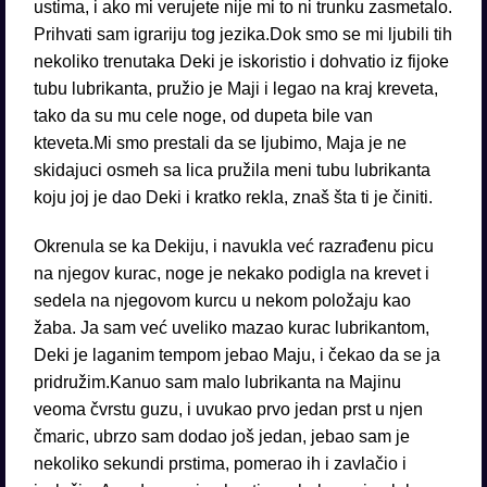
ustima, i ako mi verujete nije mi to ni trunku zasmetalo.
Prihvati sam igrariju tog jezika.Dok smo se mi ljubili tih
nekoliko trenutaka Deki je iskoristio i dohvatio iz fijoke
tubu lubrikanta, pružio je Maji i legao na kraj kreveta,
tako da su mu cele noge, od dupeta bile van
kteveta.Mi smo prestali da se ljubimo, Maja je ne
skidajuci osmeh sa lica pružila meni tubu lubrikanta
koju joj je dao Deki i kratko rekla, znaš šta ti je činiti.
Okrenula se ka Dekiju, i navukla već razrađenu picu
na njegov kurac, noge je nekako podigla na krevet i
sedela na njegovom kurcu u nekom položaju kao
žaba. Ja sam već uveliko mazao kurac lubrikantom,
Deki je laganim tempom jebao Maju, i čekao da se ja
pridružim.Kanuo sam malo lubrikanta na Majinu
veoma čvrstu guzu, i uvukao prvo jedan prst u njen
čmaric, ubrzo sam dodao još jedan, jebao sam je
nekoliko sekundi prstima, pomerao ih i zavlačio i