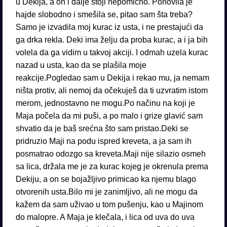
u Dekija, a on i dalje stoji nepomično. Ponovila je
hajde slobodno i smešila se, pitao sam šta treba?
Samo je izvadila moj kurac iz usta, i ne prestajući da
ga drka rekla. Deki ima želju da proba kurac, a i ja bih
volela da ga vidim u takvoj akciji. I odmah uzela kurac
nazad u usta, kao da se plašila moje
reakcije.Pogledao sam u Dekija i rekao mu, ja nemam
ništa protiv, ali nemoj da očekuješ da ti uzvratim istom
merom, jednostavno ne mogu.Po načinu na koji je
Maja počela da mi puši, a po malo i grize glavić sam
shvatio da je baš srećna što sam pristao.Deki se
pridruzio Maji na podu ispred kreveta, a ja sam ih
posmatrao odozgo sa kreveta.Maji nije silazio osmeh
sa lica, držala me je za kurac kojeg je okrenula prema
Dekiju, a on se bojažljivo primicao ka njemu blago
otvorenih usta.Bilo mi je zanimljivo, ali ne mogu da
kažem da sam uživao u tom pušenju, kao u Majinom
do malopre. A Maja je klečala, i lica od uva do uva