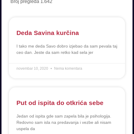
Broj pregleda
1.642
Deda Savina kurčina
I tako me deda Savo dobro izjebao da sam pevala taj
ceo dan. Jeste da sam retko kad sela jer
novembar 10, 2020
Nema komentara
Put od ispita do otkrića sebe
Jedan od ispita gde sam zapela bila je psihologija.
Redovno sam isla na predavanja i vezbe ali nisam
uspela da