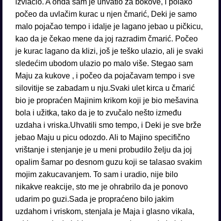
izvlačio. A onda sam je uhvatio za bokove, i polako
počeo da uvlačim kurac u njen čmarić, Deki je samo
malo pojačao tempo i idalje je lagano jebao u pičkicu,
kao da je čekao mene da joj razradim čmarić. Počeo
je kurac lagano da klizi, još je teško ulazio, ali je svaki
sledećim ubodom ulazio po malo više. Stegao sam
Maju za kukove , i počeo da pojačavam tempo i sve
silovitije se zabadam u nju.Svaki ulet kirca u čmarić
bio je propraćen Majinim krikom koji je bio mešavina
bola i užitka, tako da je to zvučalo nešto između
uzdaha i vriska.Uhvatili smo tempo, i Deki je sve brže
jebao Maju u picu odozdo. Ali to Majino specifično
vrištanje i stenjanje je u meni probudilo želju da joj
opalim šamar po desnom guzu koji se talasao svakim
mojim zakucavanjem. To sam i uradio, nije bilo
nikakve reakcije, sto me je ohrabrilo da je ponovo
udarim po guzi.Sada je propraćeno bilo jakim
uzdahom i vriskom, stenjala je Maja i glasno vikala,