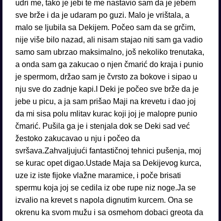
udri me, tako je jebi te me nastavio sam da je jebem
sve brže i da je udaram po guzi. Malo je vrištala, a
malo se ljubila sa Dekijem. Počeo sam da se grčim,
nije više bilo nazad, ali nisam stajao niti sam ga vadio
samo sam ubrzao maksimalno, još nekoliko trenutaka,
a onda sam ga zakucao o njen čmarić do kraja i punio
je spermom, držao sam je čvrsto za bokove i sipao u
nju sve do zadnje kapi.I Deki je počeo sve brže da je
jebe u picu, a ja sam prišao Maji na krevetu i dao joj
da mi sisa polu mlitav kurac koji joj je malopre punio
čmarić. Pušila ga je i stenjala dok se Deki sad već
žestoko zakucavao u nju i počeo da
svršava.Zahvaljujući fantastičnoj tehnici pušenja, moj
se kurac opet digao.Ustade Maja sa Dekijevog kurca,
uze iz iste fijoke vlažne maramice, i poče brisati
spermu koja joj se cedila iz obe rupe niz noge.Ja se
izvalio na krevet s napola dignutim kurcem. Ona se
okrenu ka svom mužu i sa osmehom dobaci greota da