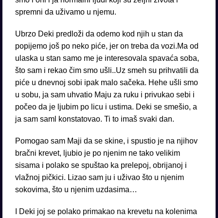
spremni da uživamo u njemu.
Ubrzo Deki predloži da odemo kod njih u stan da
popijemo još po neko piće, jer on treba da vozi.Ma od
ulaska u stan samo me je interesovala spavaća soba,
što sam i rekao čim smo ušli..Uz smeh su prihvatili da
piće u dnevnoj sobi ipak malo sačeka. Hehe ušli smo
u sobu, ja sam uhvatio Maju za ruku i privukao sebi i
počeo da je ljubim po licu i ustima. Deki se smešio, a
ja sam saml konstatovao. Ti to imaš svaki dan.
Pomogao sam Maji da se skine, i spustio je na njihov
bračni krevet, ljubio je po njenim ne tako velikim
sisama i polako se spuštao ka prelepoj, obrijanoj i
vlažnoj pičkici. Lizao sam ju i uživao što u njenim
sokovima, što u njenim uzdasima…
I Deki joj se polako primakao na krevetu na kolenima