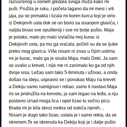
razvučenog u osmeh gledala svoga muža kako mi
puši. Pružila je ruku, i počela lagano da mi mesi i vrti
jaja, pa se primakla i lizala mi koren kurca koji je virio
iz Dekijevih usta dok se on borio sa sisanjem glavića, i
valjda bivao sve opušteniji i sve mi bolje pušio. Maja
je polako, malo po malo izvlačila moj kurac iz
Dekijevih usta, pa mu ga vraćala, počeli su da se ljube
preko mog glavica. Više nisam ni znao u čijim ustima
mi je kurac, malo ga je sisala Maja, malo Deki. Ja sam
se uvalio u krevet, i nije me ni zanimalo ko ga od njih
dvoje sisa. Ležao sam tako 5-6minuta i uživao, a onda
došao na ideju, uspravio se i povukao Maju na krevet
a Dekiju samo namignuo i rekao, samo ti nastavi.Maja
mi se pridružila na krevetu, ja sam legao na leđa, a nju
postavio iznad moga lica i opet lizao tu sočnu picu.
Brada mi je bila skroz mokra od sokića njenih…
Nisam je dugo tako lizao, ustala je i samo rekla, da se
okrenem.Te se okrenula ka Dekiju koji je i dalje pušio