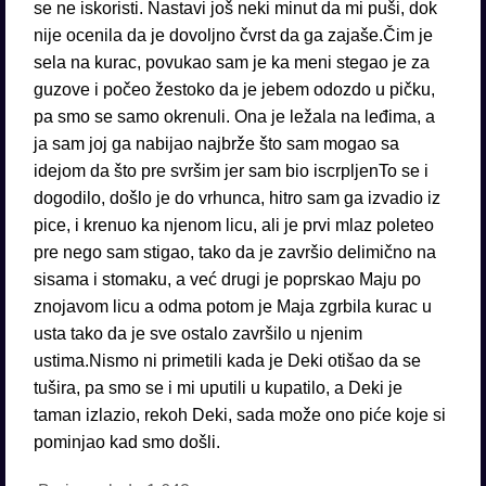
se ne iskoristi. Nastavi još neki minut da mi puši, dok
nije ocenila da je dovoljno čvrst da ga zajaše.Čim je
sela na kurac, povukao sam je ka meni stegao je za
guzove i počeo žestoko da je jebem odozdo u pičku,
pa smo se samo okrenuli. Ona je ležala na leđima, a
ja sam joj ga nabijao najbrže što sam mogao sa
idejom da što pre svršim jer sam bio iscrpljenTo se i
dogodilo, došlo je do vrhunca, hitro sam ga izvadio iz
pice, i krenuo ka njenom licu, ali je prvi mlaz poleteo
pre nego sam stigao, tako da je završio delimično na
sisama i stomaku, a već drugi je poprskao Maju po
znojavom licu a odma potom je Maja zgrbila kurac u
usta tako da je sve ostalo završilo u njenim
ustima.Nismo ni primetili kada je Deki otišao da se
tušira, pa smo se i mi uputili u kupatilo, a Deki je
taman izlazio, rekoh Deki, sada može ono piće koje si
pominjao kad smo došli.