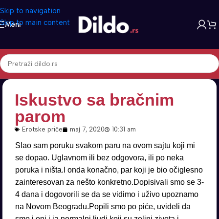
Skip to navigation
Skip to main content
Meni
Iskustvo sa bračnim
parom
Erotske priče
maj 7, 2020
10:31 am
Slao sam poruku svakom paru na ovom sajtu koji mi
se dopao. Uglavnom ili bez odgovora, ili po neka
poruka i ništa.I onda konačno, par koji je bio očiglesno
zainteresovan za nešto konkretno.Dopisivali smo se 3-
4 dana i dogovorili se da se vidimo i uživo upoznamo
na Novom Beogradu.Popili smo po piće, uvideli da
smo i oni i ja normalni ljudi koji su zeljni zivota i