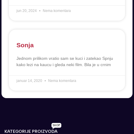
jun 20, 2024
Nema komentara
Sonja
Jednom prilikom vratio sam se kuci i zatekao Spnju
kako lezi na kaucu i gleda neki film. Bila je u crnim
januar 14, 2020
Nema komentara
SHOP
KATEGORIJE PROIZVODA