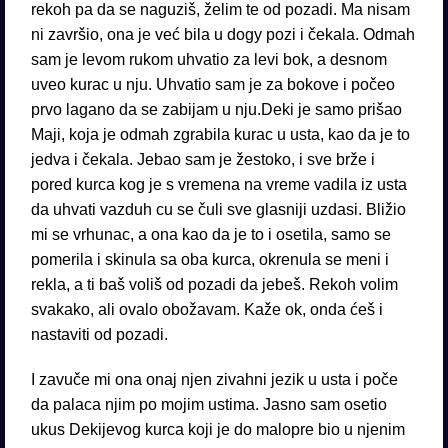
rekoh pa da se naguziš, želim te od pozadi. Ma nisam
ni završio, ona je već bila u dogy pozi i čekala. Odmah
sam je levom rukom uhvatio za levi bok, a desnom
uveo kurac u nju. Uhvatio sam je za bokove i počeo
prvo lagano da se zabijam u nju.Deki je samo prišao
Maji, koja je odmah zgrabila kurac u usta, kao da je to
jedva i čekala. Jebao sam je žestoko, i sve brže i
pored kurca kog je s vremena na vreme vadila iz usta
da uhvati vazduh cu se čuli sve glasniji uzdasi. Bližio
mi se vrhunac, a ona kao da je to i osetila, samo se
pomerila i skinula sa oba kurca, okrenula se meni i
rekla, a ti baš voliš od pozadi da jebeš. Rekoh volim
svakako, ali ovalo obožavam. Kaže ok, onda ćeš i
nastaviti od pozadi.
I zavuče mi ona onaj njen zivahni jezik u usta i poče
da palaca njim po mojim ustima. Jasno sam osetio
ukus Dekijevog kurca koji je do malopre bio u njenim