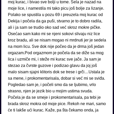
moj kurac, i bivao sve bolji u tome. Sela je nazad na
moje lice, i namestila mi tako picu još bolje za lizanje.
Polako se spustila u pozu 69 i preuzela moj kurac od
Dekija i počela da ga puši, stvarno je to dobro radila,
ali i ja sam se trudio oko sad već skroz mokre pičke.
Osećao sam kako mi se njeni sokovi slivaju niz lice
kroz bradu, ali se nisam mogao ni mrdnuti jer je sedela
na mom licu. Sve dok nije počeo da je drma još jedan
orgazam.Pod orgazmom je počela da se diže sa mog
lica i uzmiče mi, i steže mi kurac sve jače. Ja sam je
stezao za čvrste guzove i podizao glavu da joj još
malo sisam sjajni klitoris dok se trese i grči…Ustala je
sa mene, i prokomentarisala, dobar si već mi se sviđa.
Pogledao sam je, i počeli smo da se ljubimo, vrlo
strasno, njen je jezik bio u mojim ustima svuda.
Počela je da se smeje i prokomentarisala, pa tebi je
brada skroz mokra od moje pice. Rekoh ne mari, samo
će ti lakše ući kurac. Kaže, pa šta čekamo onda, ja