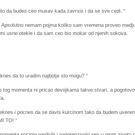
i bilo da budes ceo musav kada zavrsis i da se sve cedi. “
t. Apsolutno nemam pojma koliko sam vremena proveo medju
i usne otekle i da sam ceo bio mokar od njenih sokova.
.
taknes da to uradim najbolje sto mogu? “
 tog momenta ni pricao devojkama takve stvari, a pogotovo
la.
a kleknes i pocnes da se davis kurcinom tako da budem uveren d
 MI TO! “
momenta pocinje najdivlji i najintenzivniji sex u mom zivot