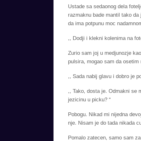
Ustade sa sedaonog dela fotelje
razmaknu bade mantil tako da j
da ima potpunu moc nadamno
,, Dodji i klekni kolenima na fot
Zurio sam joj u medjunozje ka
pulsira, mogao sam da osetim m
,, Sada nabij glavu i dobro je p
,, Tako, dosta je. Odmakni se m
jezicinu u picku? “
Pobogu. Nikad mi nijedna devoj
nje. Nisam je do tada nikada c
Pomalo zatecen, samo sam zam