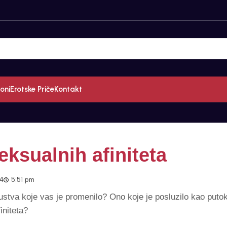
oni
Erotske Priče
Kontakt
eksualnih afiniteta
24
5:51 pm
ustva koje vas je promenilo? Ono koje je posluzilo kao puto
finiteta?