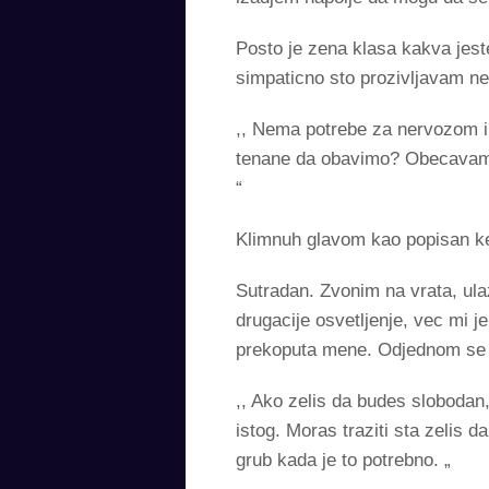
Posto je zena klasa kakva jeste
simpaticno sto prozivljavam ne
,, Nema potrebe za nervozom i 
tenane da obavimo? Obecavam ti
“
Klimnuh glavom kao popisan ker
Sutradan. Zvonim na vrata, ul
drugacije osvetljenje, vec mi 
prekoputa mene. Odjednom se u
,, Ako zelis da budes slobodan
istog. Moras traziti sta zelis d
grub kada je to potrebno. „