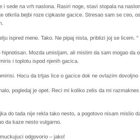
 i sede na vrh naslona. Rasiri noge, stavi stopala na naslon
e otkrila bejbi roze cipkaste gacice. Stresao sam se ceo, o
m.
elju ispred mene. Tako. Ne pipaj nista, priblizi joj se licem. “
o hipnotisan. Mozda umisljam, ali mislim da sam mogao da 
iris i toplotu ispod njenih gacica.
omirisi. Hocu da trljas lice o gacice dok ne ovlazim dovoljno d
alo, pogledaj je opet. Reci mi koliko zelis da mi razmaknes 
ka do tada nije rekla tako nesto, a pogotovo nisam mislio da
uo da kaze nesto vulgarno.
uckujuci odgovorio – jako!