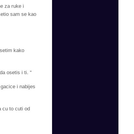
e za ruke i
setio sam se kao
osetim kako
a osetis i ti. “
gacice i nabijes
 cu to cuti od