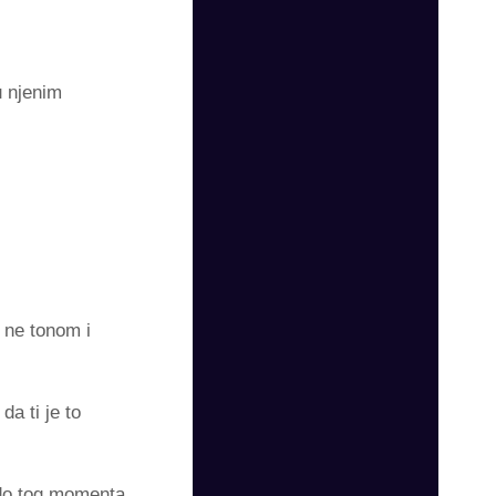
 njenim
 ne tonom i
a ti je to
u do tog momenta.