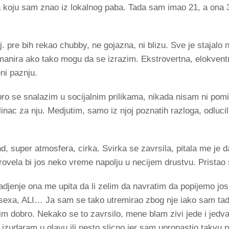
ena koju sam znao iz lokalnog paba. Tada sam imao 21, a on
tj. pre bih rekao chubby, ne gojazna, ni blizu. Sve je stajal
 manira ako tako mogu da se izrazim. Ekstrovertna, elokvent
ni paznju.
bro se snalazim u socijalnim prilikama, nikada nisam ni pomi
klinac za nju. Medjutim, samo iz njoj poznatih razloga, odluci
, super atmosfera, cirka. Svirka se zavrsila, pitala me je da
 provela bi jos neko vreme napolju u necijem drustvu. Pristao
adjenje ona me upita da li zelim da navratim da popijemo jo
 sexa, ALI… Ja sam se tako utremirao zbog nje iako sam tad
im dobro. Nekako se to zavrsilo, mene blam zivi jede i jed
izudaram u glavu ili nesto slicno jer sam upropastio takvu p