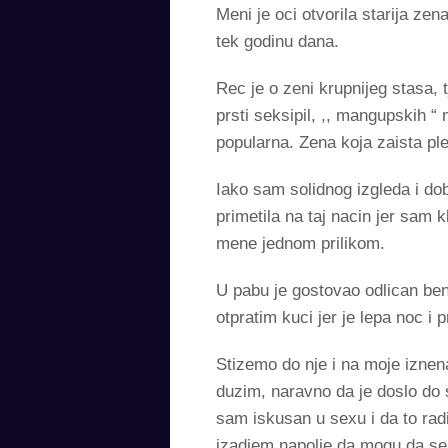
Meni je oci otvorila starija z
tek godinu dana.
Rec je o zeni krupnijeg stasa, 
prsti seksipil, ,, mangupskih “
popularna. Zena koja zaista ple
Iako sam solidnog izgleda i do
primetila na taj nacin jer sam 
mene jednom prilikom.
U pabu je gostovao odlican bend
otpratim kuci jer je lepa noc i
Stizemo do nje i na moje iznen
duzim, naravno da je doslo do
sam iskusan u sexu i da to rad
izadjem napolje da mogu da se 