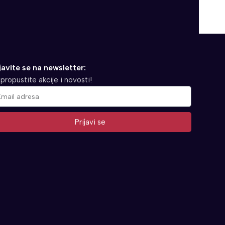
javite se na newsletter:
propustite akcije i novosti!
Prijavi se
ernative: