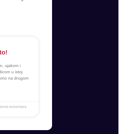
to!
m, ujakom i
icom u istoj
 smo na drugom
ema komentara