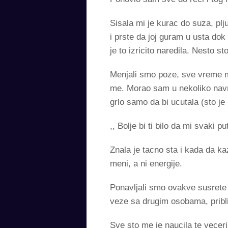
Sisala mi je kurac do suza, plj
i prste da joj guram u usta dok
je to izricito naredila. Nesto 
Menjali smo poze, sve vreme mi 
me. Morao sam u nekoliko navra
grlo samo da bi ucutala (sto je 
,, Bolje bi ti bilo da mi svaki
Znala je tacno sta i kada da k
meni, a ni energije.
Ponavljali smo ovakve susrete 
veze sa drugim osobama, pribli
Sve sto me je naucila te veceri