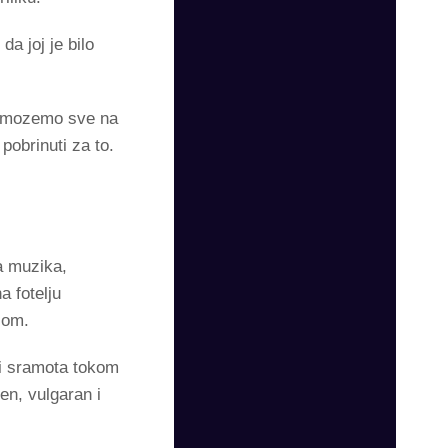
a joj je bilo
da mozemo sve na
pobrinuti za to.
a muzika,
a fotelju
asom.
li sramota tokom
ren, vulgaran i