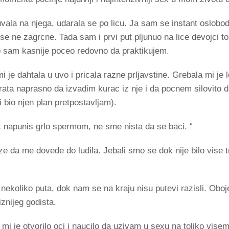
uvala na njega, udarala se po licu. Ja sam se instant oslob
 se ne zagrcne. Tada sam i prvi put pljunuo na lice devojci 
sto sam kasnije poceo redovno da praktikujem.
je dahtala u uvo i pricala razne prljavstine. Grebala mi je l
ta naprasno da izvadim kurac iz nje i da pocnem silovito d
i bio njen plan pretpostavljam).
 put napunis grlo spermom, ne sme nista da se baci. “
aze da me dovede do ludila. Jebali smo se dok nije bilo vise
nekoliko puta, dok nam se na kraju nisu putevi razisli. Obo
znijeg godista.
 mi je otvorilo oci i naucilo da uzivam u sexu na toliko vise