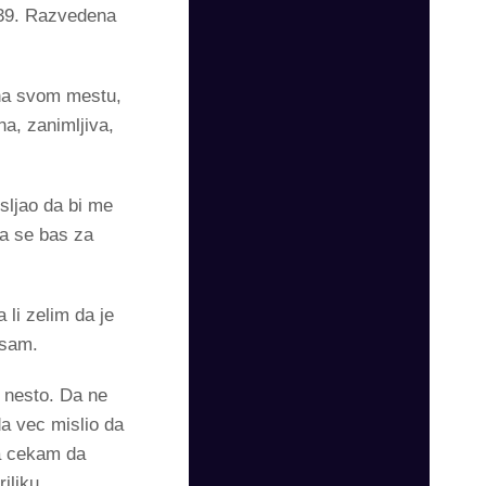
a 39. Razvedena
o na svom mestu,
na, zanimljiva,
sljao da bi me
la se bas za
 li zelim da je
 sam.
s nesto. Da ne
a vec mislio da
va cekam da
riliku.