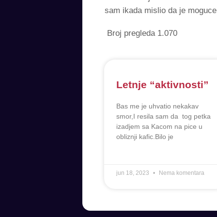
sam ikada mislio da je moguce
Broj pregleda
1.070
Letnje “aktivnosti”
Bas me je uhvatio nekakav
smor,I resila sam da tog petka
izadjem sa Kacom na pice u
obliznji kafic.Bilo je
jun 18, 2023
Nema komentara