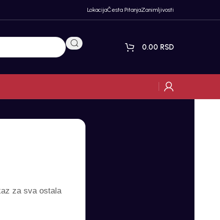
Lokacija
Česta Pitanja
Zanimljivosti
0.00
RSD
kaz za sva ostala