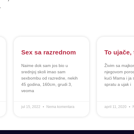
.
Sex sa razrednom
To ujače, 
Naime dok sam jos bio u
Živim sa majko
srednjoj skoli imao sam
njegovom porod
sexbombu od razredne, nekih
kući Mama i ja
45 godina, 160cm, grudi 3,
spratu a ujak i
veoma
jul 15, 2022
Nema komentara
april 11, 2020
N