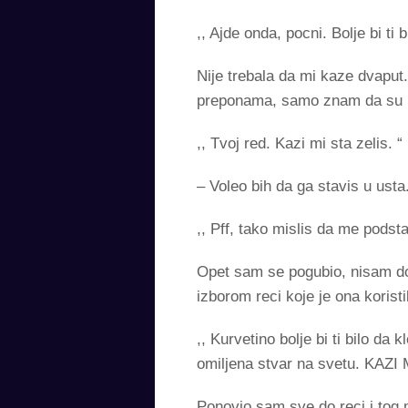
,, Ajde onda, pocni. Bolje bi t
Nije trebala da mi kaze dvapu
preponama, samo znam da su m
,, Tvoj red. Kazi mi sta zelis. “
– Voleo bih da ga stavis u usta
,, Pff, tako mislis da me pods
Opet sam se pogubio, nisam do
izborom reci koje je ona koristi
,, Kurvetino bolje bi ti bilo d
omiljena stvar na svetu. KAZI
Ponovio sam sve do reci i tog 