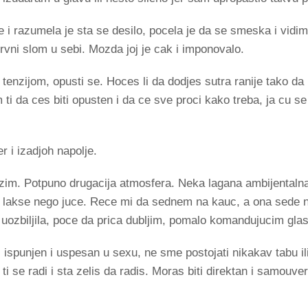
 i razumela je sta se desilo, pocela je da se smeska i vidim d
rvni slom u sebi. Mozda joj je cak i imponovalo.
tenzijom, opusti se. Hoces li da dodjes sutra ranije tako 
 da ces biti opusten i da ce sve proci kako treba, ja cu se 
 i izadjoh napolje.
azim. Potpuno drugacija atmosfera. Neka lagana ambijentaln
je lakse nego juce. Rece mi da sednem na kauc, a ona sede n
ozbiljila, poce da prica dubljim, pomalo komandujucim gl
, ispunjen i uspesan u sexu, ne sme postojati nikakav tabu i
a ti se radi i sta zelis da radis. Moras biti direktan i samouve