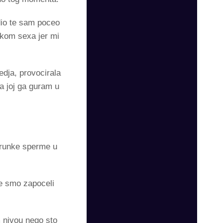
odio te sam poceo
tokom sexa jer mi
edja, provocirala
a joj ga guram u
 trunke sperme u
je smo zapoceli
m nivou nego sto