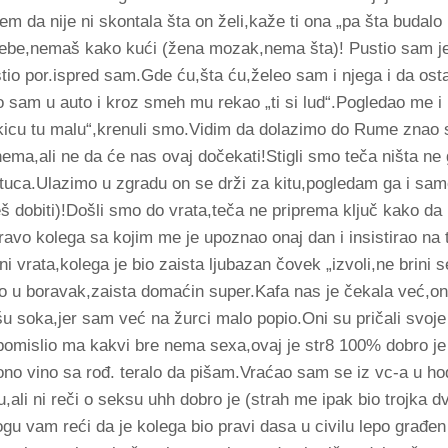
jem da nije ni skontala šta on želi,kaže ti ona „pa šta budal
tebe,nemaš kako kući (žena mozak,nema šta)! Pustio sam j
stio por.ispred sam.Gde ću,šta ću,želeo sam i njega i da ost
 sam u auto i kroz smeh mu rekao „ti si lud“.Pogledao me i
pičkicu tu malu“,krenuli smo.Vidim da dolazimo do Rume znao
ema,ali ne da će nas ovaj dočekati!Stigli smo teča ništa ne 
tuca.Ulazimo u zgradu on se drži za kitu,pogledam ga i sam
š dobiti)!Došli smo do vrata,teča ne priprema ključ kako d
avo kolega sa kojim me je upoznao onaj dan i insistirao na 
ani vrata,kolega je bio zaista ljubazan čovek „izvoli,ne brini
u boravak,zaista domaćin super.Kafa nas je čekala već,oni 
šu soka,jer sam već na žurci malo popio.Oni su pričali svoje
pomislio ma kakvi bre nema sexa,ovaj je str8 100% dobro je
ono vino sa rođ. teralo da pišam.Vraćao sam se iz vc-a u h
,ali ni reči o seksu uhh dobro je (strah me ipak bio trojka d
gu vam reći da je kolega bio pravi dasa u civilu lepo građen