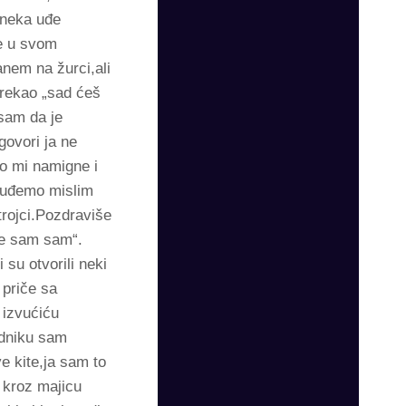
o neka uđe
e u svom
anem na žurci,ali
 rekao „sad ćeš
 sam da je
govori ja ne
o mi namigne i
a uđemo mislim
trojci.Pozdraviše
 se sam sam“.
su otvorili neki
 priče sa
 izvućiću
odniku sam
ve kite,ja sam to
 kroz majicu