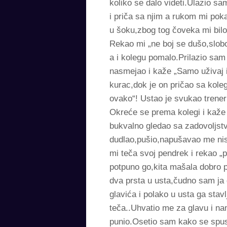
koliko se dalo videti.Ulazio sa
i priča sa njim a rukom mi po
u šoku,zbog tog čoveka mi bilo
Rekao mi „ne boj se dušo,slob
a i kolegu pomalo.Prilazio sam 
nasmejao i kaže „Samo uživaj i 
kurac,dok je on pričao sa kole
ovako“! Ustao je svukao trener
Okreće se prema kolegi i kaže
bukvalno gledao sa zadovoljstv
dudlao,pušio,napušavao me nisa
mi teča svoj pendrek i rekao „
potpuno go,kita mašala dobro p
dva prsta u usta,čudno sam ja 
glavića i polako u usta ga sta
teča..Uhvatio me za glavu i na
punio.Osetio sam kako se spus