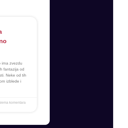
a
no
o ima zvezdu
h fantazija od
ti. Neke od tih
m izblede i
Nema komentara