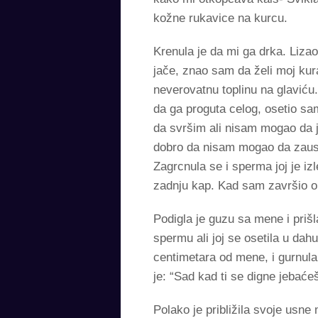
kožne rukavice na kurcu.
Krenula je da mi ga drka. Liza
jače, znao sam da želi moj ku
neverovatnu toplinu na glaviću
da ga proguta celog, osetio sa
da svršim ali nisam mogao da j
dobro da nisam mogao da zaust
Zagrcnula se i sperma joj je izl
zadnju kap. Kad sam završio oli
Podigla je guzu sa mene i prišl
spermu ali joj se osetila u da
centimetara od mene, i gurnula
je: “Sad kad ti se digne jebaće
Polako je približila svoje usne