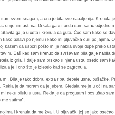
o sam svom snagom, a ona je bila sve napaljenija. Krenula j
rac u njenim ustima. Drkala ga e i onda sam samo odjednom 
. Stavila ga je u usta i krenula da guta. Čuo sam kako se d
m kako balavi po njemu i kako mi pljuvačka curi po jajima. 
oj kažem da uspori pošto mi je nabila svoje dupe preko usta.
avim. Baš kad sam krenuo da svršavam bila ga je nabila do 
etela iz grla. I dalje sam prskao u njena usta, osetio sam kak
zala je i ono što je izletelo kad se zagrcnula.
a mi. Bila je tako dobra, extra riba, debele usne, pušačke. P
hu. Rekla je da moram da je jebem. Gledala me je u oči na s
 mi neku pilulu u usta. Rekla je da progutam i poslušao sam
š me satima”.
 mojima i krenula da me žvali. U pljuvački joj se jako osećao