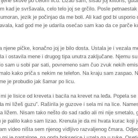
jene skove po celom licu. Lizao sam, sisao joj klitoris, gut
 kad je svršavala, celo telo joj se grčilo. Posle petnaesta
oran, jezik je počinjao da me boli. Ali kad god bi usporio d
žavala, kad god me je udarila osećao sam kao da ce parče k
 njene pičke, konačno joj je bilo dosta. Ustala je i vezala m
rila i ostavila mene i drugog tipa unutra zaključane. Njemu s
io sam u sobi par sati, povremeno sam čuo zvuk nekih emisi
 malo kako priča s nekim ne telefon. Na kraju sam zaspao. 
e je probudio jak šamar po licu.
i je lisice od kreveta i bacila na krevet na leđa. Popela s
a mi ližeš guzu”. Raširila je guzove i sela mi na lice. Names
 ližem. Nisam tako nešto do sad radio ali mi nije smetalo, gu
u je palilo kako sam lizao. Krenula je da mi hvata kurac koji 
sam video ništa sem njenog vidljivo razvaljenog čmara. Odj
 mi je pantalone, pa onda bokserice i uzela ga u ruke. Oset