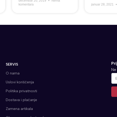
decembar 20, 2019
Nema
komentara
januar 28, 2021
Pri
SERVIS
Ne 
O nama
Uslovi korišćenja
Politika privatnosti
Dostava i plaćanje
Alt
Zamena artikala