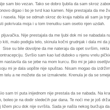
je sam bio vezan. Tako se dobro ljubila da sam skroz zabo
onovo digao i bo je tvrd kao kamen. Nije prestajala da me žv
i nasela. Nije se odmah skroz do kraja nabila ali sam ja trg
sti pokrivala moja i u tom trenutku sam osetio njen uzdah.
 pljuvačka. Nije prestajala da me ljubi dok mi se nabadala 
 kiti, malo podigla telo, skinula kočni grudnjak i dala mi da j
. Sise su bile dovoljne da me nateraju da opet svršim, rekla
a kontracepciju. Svršio sam kao lud duboko u njenu vrelu pič
 nastavila da se jebe na mom kurcu. Bio mi je jako osetljiv
 koju mi je dala uopšte nije spuštao. Nisam mogao da izdržim
m telu a ne možete da se izmaknete. Krenula je da se smeje
šio sam tri puta inijednom nije prestala da se nabada. Na kr
n, boleo je na dodir sledećih par dana. Te noći me je još drž
ližem picu dok nije svršila. Sada je našla nekog buržuja da 