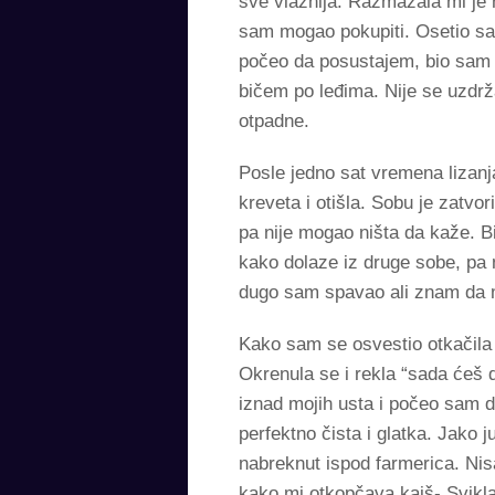
sve vlažnija. Razmazala mi je n
sam mogao pokupiti. Osetio sam
počeo da posustajem, bio sam um
bičem po leđima. Nije se uzdr
otpadne.
Posle jedno sat vremena lizanja
kreveta i otišla. Sobu je zatvo
pa nije mogao ništa da kaže. B
kako dolaze iz druge sobe, pa
dugo sam spavao ali znam da m
Kako sam se osvestio otkačila m
Okrenula se i rekla “sada ćeš d
iznad mojih usta i počeo sam da
perfektno čista i glatka. Jako j
nabreknut ispod farmerica. Ni
kako mi otkopčava kaiš- Svikla