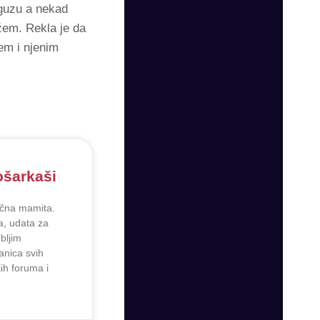
 guzu a nekad
žem. Rekla je da
em i njenim
ošarkaši
pična mamita.
, udata za
bljim
anica svih
h foruma i