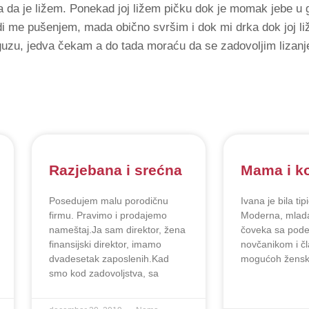
a da je ližem. Ponekad joj ližem pičku dok je momak jebe u
i me pušenjem, mada obično svršim i dok mi drka dok joj li
 guzu, jedva čekam a do tada moraću da se zadovoljim lizanj
Razjebana i srećna
Mama i k
Posedujem malu porodičnu
Ivana je bila ti
firmu. Pravimo i prodajemo
Moderna, mlada
nameštaj.Ja sam direktor, žena
čoveka sa pode
finansijski direktor, imamo
novčanikom i čl
dvadesetak zaposlenih.Kad
mogućoh ženski
smo kod zadovoljstva, sa