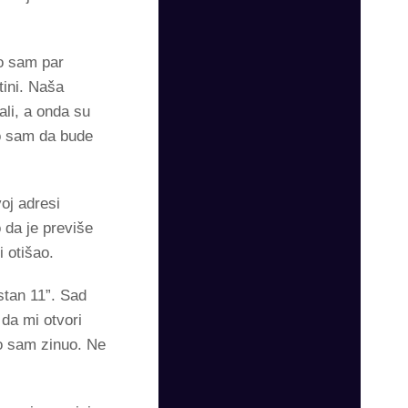
ao sam par
tini. Naša
ali, a onda su
eo sam da bude
oj adresi
 da je previše
 otišao.
stan 11”. Sad
da mi otvori
no sam zinuo. Ne