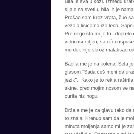
Bila je sva u koži. Između kra
sijale na svetlu, bila ih je na
Prošao sam kroz vrata, čuo sam
vezala lisicama iza leđa. Šapnu
Pre nego što mi je to i doprel
vidno iscrpljen, sa očito ispuš
mu dok nije skroz malaksao od
Bacila me je na kolena. Sela je
glasom “Sada ćeš meni da uradi
jezik”. Kako je to rekla raširil
skine, pred mojim nosom se nal
curila niz nogu.
Držala me je za glavu tako da n
to znala. Krenuo sam da je mol
minuta moljenja samo mi je zar