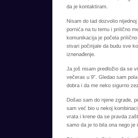
da je kontaktiram.
Nisam do tad dozvolio nijednoj 
pornića na tu temu i prilično m
komunikacija je počela priličn
stvari počinjale da budu sve ko
iznenađenje.
Ja još nisam predložio da se vi
večeras u 9”. Gledao sam pola 
dobra i da me neko sigurno zez
Došao sam do njene zgrade, poz
sam već bio u nekoj kombinaci
vrata i krene da se pravda zašt
samo da je to bila ona nego je 