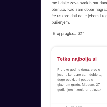
me i dalje zove svakih par dan
obrnuto. Kad sam dobar nagrad
će uskoro dati da je jebem i u
pušenjem.
Broj pregleda
627
Tetka najbolja si !
Pre oko godinu dana, prosle
jeseni, konacno sam dobio taj
dugo ocekivani posao u
glavnom gradu. Mladom, 27-
godisnjem inzenjeru, dolazak