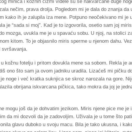
tkog minića i kožnih čizmi videle su se nakvarcane duge noge
mazala nečim, prava drolja. Pogledom mi je dala do znanja da
 kako ih je zalupila iza mene. Potpuno neočekivano mi je u
la je “sada si moj”. Kad je to izgovorila, osetio sam joj mir
o do mozga, uvukla me je u spavaću sobu. U njoj, na stolici
enom kitom. To je objasnilo miris sperme u njenom dahu. Veza
 svršavanja.
 u kožnu fotelju i pritom dovukla mene sa sobom. Rekla je au
š ono što sam ja ovom jadniku uradila. Lizaćeš mi pičku do
a je noge i već kratka suknjica se skroz narozala na gore. Nij
azila obrijana iskvarcana pičkica, tako mokra da joj je jedn
e mogu još da je dohvatim jezikom. Miris njene pice me je i
im da mi dozvoli da je zadovoljim. Uživala je u tome što pat
onila glavu duboko u svoju macu. Bila je tako ukusna, i kako