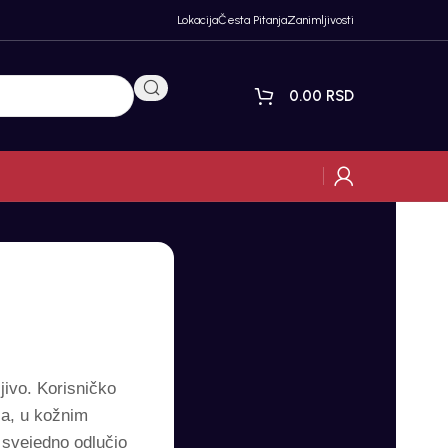
Lokacija
Česta Pitanja
Zanimljivosti
0.00
RSD
jivo. Korisničko
ša, u kožnim
 svejedno odlučio