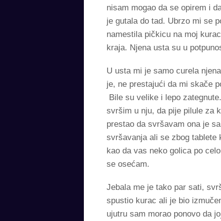
nisam mogao da se opirem i dal
je gutala do tad. Ubrzo mi se p
namestila pičkicu na moj kurac 
kraja. Njena usta su u potpuno
U usta mi je samo curela njena
je, ne prestajući da mi skače po
Bile su velike i lepo zategnute
svršim u nju, da pije pilule z
prestao da svršavam ona je sam
svršavanja ali se zbog tablete
kao da vas neko golica po celo
se osećam.
Jebala me je tako par sati, svr
spustio kurac ali je bio izmuče
ujutru sam morao ponovo da joj 