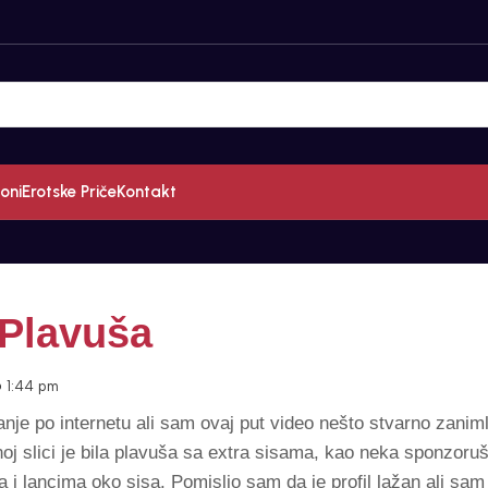
oni
Erotske Priče
Kontakt
Plavuša
1:44 pm
nje po internetu ali sam ovaj put video nešto stvarno zaniml
oj slici je bila plavuša sa extra sisama, kao neka sponzoru
 lancima oko sisa. Pomislio sam da je profil lažan ali sam