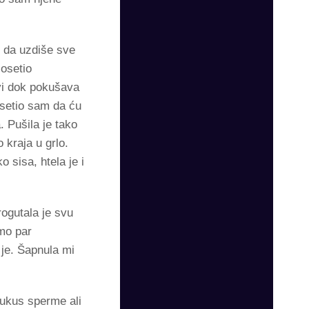
e da uzdiše sve
osetio
avi dok pokušava
Osetio sam da ću
 Pušila je tako
kraja u grlo.
o sisa, htela je i
rogutala je svu
amo par
 je. Šapnula mi
 ukus sperme ali