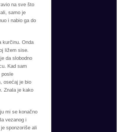
ravio na sve što
ali, samo je
nuo i nabio ga do
na kurčinu. Onda
oj ližem sise.
 je da slobodno
kicu. Kad sam
 posle
, osećaj je bio
. Znala je kako
aju mi se konačno
ala vezanog i
je sponzoriše ali