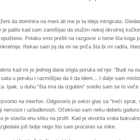
ženi da dominira na meni ali me je ta ideja intrigirala. Gled
e je palilo kad sam zamišljao da služim nekoj okrutnoj kučke
o opušteno. Polako smo prešli na razgovor o tome šta koga p
nkretnije. Rekao sam joj da mi ne priča šta bi mi radila, ht
dimo kad mi je jednog dana stigla poruka od nje: “Budi na ov
sata u poruku i razmišljao da li da idem… I dalje sam mislio
a. Ipak, u duhu “šta ima da izgubim” sredio sam se to veče i
vonio na interfon. Odgovorio je seksi glas sa “treći sprat, 
ji nervoze i uzbuđenosti. Očekivao sam neku debelu gaduru 
o je stavila onu sliku na profil. Kad je otvorila vrata bukval
izgledala još bolje nego što sam procenio sa slike.