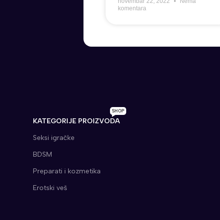
novembar 22, 2022
Nema
komentara
SHOP
KATEGORIJE PROIZVODA
Seksi igračke
BDSM
Preparati i kozmetika
Erotski veš