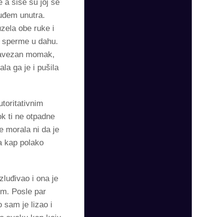
 a sise su joj se
 uđem unutra.
zela obe ruke i
is sperme u dahu.
 zavezan momak,
la ga je i pušila
toritativnim
k ti ne otpadne
e morala ni da je
a kap polako
zluđivao i ona je
im. Posle par
 sam je lizao i