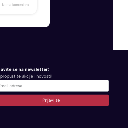
Nema komentara
javite se na newsletter:
propustite akcije i novosti!
Prijavi se
ernative: