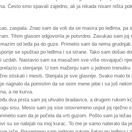
a. Često smo spavali zajedno, ali ja nikada nisam ništa po
 kao, zaspala. Znao sam da voli da se masira po leđima, pa
siram. Tihim glasom odgovorila je potvrdno. Zavukao sam joj
i mazim od leđa pa do guze. Primetio sam da nema grudnjak
sporije se spuštao po leđima i sa strane. Tako sam došao d
i uzdah. Nastavio sam sa masažom sve više osvajajući njen
 prelazio u stenjanje. U tom maženju sam u jednom trenutku
žno stiskati i mesiti. Stenjala je sve glasnije. Svako malo bi
 je nagnalo da pomislim da se osim mene jebe i sa još neki
ina, a ne kurva.
zmeđu dva prsta sam joj uhvatio bradavice, a drugom rukom 
rugu sisu. Mesio sam joj sise istovremeno usput joj nježno st
 primetio sam da je počela da vrti guzom. Pošto sam ja ležao 
zovi su se nabijali na moj kurac. To me je samo nateralo da j
m sve jače. Povremeno sam jednom rukom šetao po leđima i d