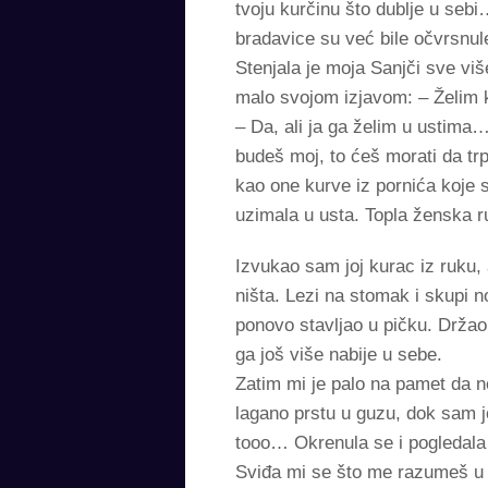
tvoju kurčinu što dublje u se
bradavice su već bile očvrsnu
Stenjala je moja Sanjči sve viš
malo svojom izjavom: – Želim k
– Da, ali ja ga želim u ustima…
budeš moj, to ćeš morati da tr
kao one kurve iz pornića koje 
uzimala u usta. Topla ženska r
Izvukao sam joj kurac iz ruku,
ništa. Lezi na stomak i skupi n
ponovo stavljao u pičku. Drža
ga još više nabije u sebe.
Zatim mi je palo na pamet da n
lagano prstu u guzu, dok sam j
tooo… Okrenula se i pogledala 
Sviđa mi se što me razumeš u 