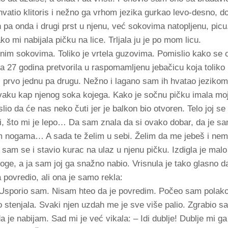
vatio klitoris i nežno ga vrhom jezika gurkao levo-desno, 
a onda i drugi prst u njenu, već sokovima natopljenu, picu. 
ako mi nabijala pičku na lice. Trljala ju je po mom licu.
inim sokovima. Toliko je vrtela guzovima. Pomislio kako se 
la 27 godina pretvorila u raspomamljenu jebačicu koja toliko
i prvo jednu pa drugu. Nežno i lagano sam ih hvatao jezikom
vaku kap njenog soka kojega. Kako je sočnu pičku imala mo
io da će nas neko čuti jer je balkon bio otvoren. Telo joj se 
ki, što mi je lepo… Da sam znala da si ovako dobar, da je s
jim nogama… A sada te želim u sebi. Želim da me jebeš i ne
o sam se i stavio kurac na ulaz u njenu pičku. Izdigla je malo
 noge, a ja sam joj ga snažno nabio. Vrisnula je tako glasno 
povredio, ali ona je samo rekla:
Usporio sam. Nisam hteo da je povredim. Počeo sam polako
 stenjala. Svaki njen uzdah me je sve više palio. Zgrabio sa
a je nabijam. Sad mi je već vikala: – Idi dublje! Dublje mi ga