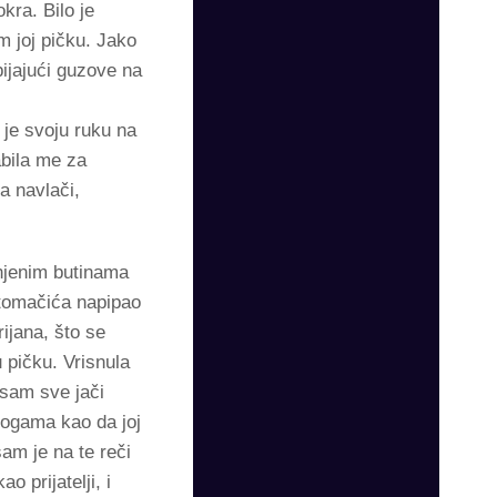
kra. Bilo je
m joj pičku. Jako
bijajući guzove na
 je svoju ruku na
abila me za
a navlači,
 njenim butinama
stomačića napipao
ijana, što se
 pičku. Vrisnula
 sam sve jači
nogama kao da joj
am je na te reči
 prijatelji, i