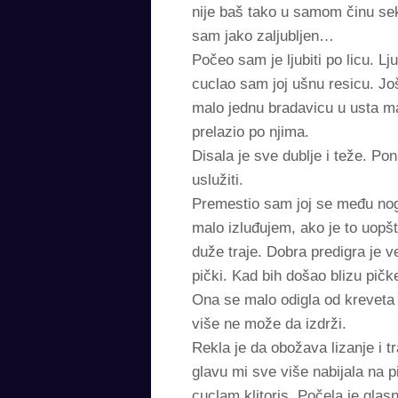
nije baš tako u samom činu sek
sam jako zaljubljen…
Počeo sam je ljubiti po licu. 
cuclao sam joj ušnu resicu. Još
malo jednu bradavicu u usta m
prelazio po njima.
Disala je sve dublje i teže. P
uslužiti.
Premestio sam joj se među noge 
malo izluđujem, ako je to uopšt
duže traje. Dobra predigra je 
pički. Kad bih došao blizu pičk
Ona se malo odigla od kreveta i
više ne može da izdrži.
Rekla je da obožava lizanje i t
glavu mi sve više nabijala na p
cuclam klitoris. Počela je gla