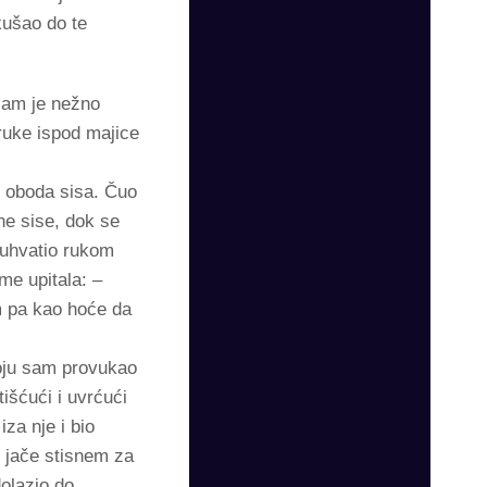
kušao do te
 sam je nežno
 ruke ispod majice
.
o oboda sisa. Čuo
e sise, dok se
 uhvatio rukom
 me upitala: –
m pa kao hoće da
koju sam provukao
išćući i uvrćući
iza nje i bio
e jače stisnem za
olazio do