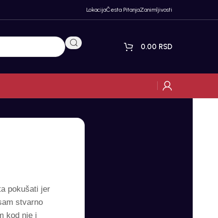
Lokacija
Česta Pitanja
Zanimljivosti
0.00
RSD
ta pokušati jer
 sam stvarno
 kod nje i