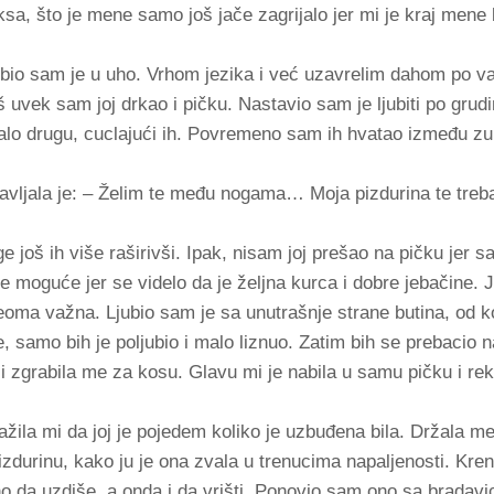
sa, što je mene samo još jače zagrijalo jer mi je kraj mene 
Ljubio sam je u uho. Vrhom jezika i već uzavrelim dahom po 
 uvek sam joj drkao i pičku. Nastavio sam je ljubiti po grud
alo drugu, cuclajući ih. Povremeno sam ih hvatao između zu
onavljala je: – Želim te među nogama… Moja pizdurina te treb
još ih više raširivši. Ipak, nisam joj prešao na pičku jer sa
e moguće jer se videlo da je željna kurca i dobre jebačine. 
veoma važna. Ljubio sam je sa unutrašnje strane butina, od 
e, samo bih je poljubio i malo liznuo. Zatim bih se prebacio 
 zgrabila me za kosu. Glavu mi je nabila u samu pičku i rekl
ražila mi da joj je pojedem koliko je uzbuđena bila. Držala me
izdurinu, kako ju je ona zvala u trenucima napaljenosti. Kre
sno da uzdiše, a onda i da vrišti. Ponovio sam ono sa bradav