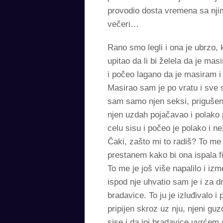
provodio dosta vremena sa njim
večeri…
Rano smo legli i ona je ubrzo,
upitao da li bi želela da je ma
i počeo lagano da je masiram 
Masirao sam je po vratu i sve 
sam samo njen seksi, prigušen
njen uzdah pojačavao i polako
celu sisu i počeo je polako i ne
Čaki, zašto mi to radiš? To me
prestanem kako bi ona ispala f
To me je još više napalilo i i
ispod nje uhvatio sam je i za d
bradavice. To ju je izluđivalo i
pripijen skroz uz nju, njeni gu
sise i da joj bradavice uvrće