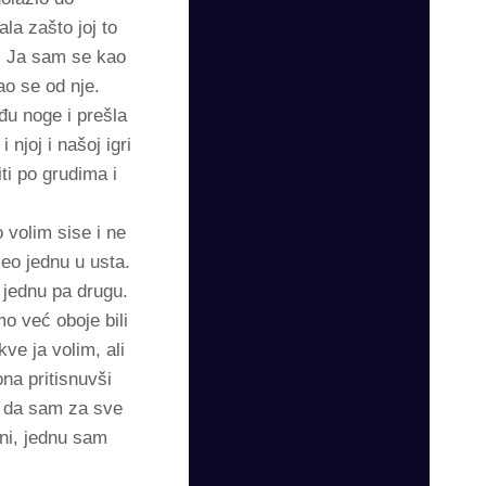
la zašto joj to
i. Ja sam se kao
ao se od nje.
đu noge i prešla
njoj i našoj igri
ti po grudima i
 volim sise i ne
zeo jednu u usta.
 jednu pa drugu.
o već oboje bili
ve ja volim, ali
na pritisnuvši
lo da sam za sve
ni, jednu sam