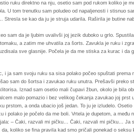
tio ruku direktno na nju, osetio sam pod rukom koliko je mo
ola. U tom trenutku sam poludeo od napaljenosti i stisnuo sa
… Stresla se kao da ju je struja udarila. Raširila je butine na
eo sam da je ljubim uvalivši joj jezik duboko u grlo. Spustila
omaku, a zatim me uhvatila za šorts. Zavukla je ruku i zgr
uzdisala sve glasnije. Počela je da me stiska za kurac i da g
c, i ja sam svoju ruku sa sisa polako počeo spuštati prema
Došao sam do šortsa i zavukao ruku unutra. Prešavši preko 
itorisa. Iznad sam osetio mali čupavi žbun, okolo je bila obr
alcem malo pomazio i bez velikog čekanja zavukao joj prst u
u prstom, a onda ubacio još jedan. To ju je izludelo. Osetio
u i polako je počelo da me boli. Vrtela je dupetom, a među 
jala: – Čaki, razvali mi pičku… Čaki, razvali mi pičku… Ja s
 da, koliko se fina pravila kad smo pričali ponekad o seksu kao