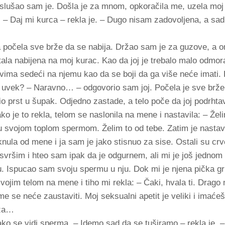
Poslušao sam je. Došla je za mnom, opkoračila me, uzela moj 
. – Daj mi kurca – rekla je. – Dugo nisam zadovoljena, a sad
a počela sve brže da se nabija. Držao sam je za guzove, a on
astala nabijena na moj kurac. Kao da joj je trebalo malo odmor
ima sedeći na njemu kao da se boji da ga više neće imati. 
ne uvek? – Naravno… – odgovorio sam joj. Počela je sve brže
avio prst u šupak. Odjedno zastade, a telo poče da joj podrht
o je to rekla, telom se naslonila na mene i nastavila: – Žel
u svojom toplom spermom. Želim to od tebe. Zatim je nastav
nula od mene i ja sam je jako stisnuo za sise. Ostali su crv
svršim i hteo sam ipak da je odgurnem, ali mi je još jednom
u. Ispucao sam svoju spermu u nju. Dok mi je njena pička gri
vojim telom na mene i tiho mi rekla: – Čaki, hvala ti. Drago m
 se neće zaustaviti. Moj seksualni apetit je veliki i imaće
 za…
lako se vidi sperma. – Idemo sad da se tuširamo – rekla je. 