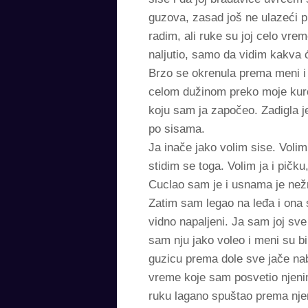
guzova, zasad još ne ulazeći pr
radim, ali ruke su joj celo vr
naljutio, samo da vidim kakva 
Brzo se okrenula prema meni i p
celom dužinom preko moje kurčin
koju sam ja započeo. Zadigla je
po sisama.
Ja inače jako volim sise. Volim
stidim se toga. Volim ja i pičk
Cuclao sam je i usnama je než
Zatim sam legao na leđa i ona 
vidno napaljeni. Ja sam joj sve 
sam nju jako voleo i meni su bi
guzicu prema dole sve jače nabi
vreme koje sam posvetio njeni
ruku lagano spuštao prema nj