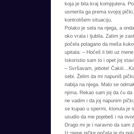
koja je bila kraj kompjutera. 
usmerila ga prema svojoj pički
kontrolišem situaciju.
Polako je sela na njega, a ond
oko vrata i ljubila. Zatim je z
počela polagano da meša kukov
upitala: – Hoćeš li biti uz me
Iskoristio sam to i opet joj st
– Svršavam, jebote! Čakiii…Kak
sebi. Želim da mi napuniš pičk
nabija na njega. Malo se odmak
njima. Rekao sam joj da ću da 
ne vadim i da joj napunim pičk
se kupao u spermi, klonula je s
usudio da me pojebeš i na ovome
Drago mi je i naravno da sam
Iz njene pičke počela je da po