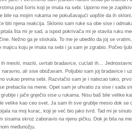
stima pod šorts koji je imala na sebi. Uporno me je zapitkiva
eme bile na mojim rukama ne pokušavajući uopšte da ih sklon
će biti njena reakcija. Sklonio sam ruke sa obe sise i odmak
itala šta mi je sad, a ispod pokrivača mi je stavila ruku me
e. Nežno ga je stiskala. To me je ubedilo da joj se vratim, i 
 majicu koju je imala na sebi i ja sam je zgrabio. Počeo ljubi
 ih mesiti, maziti, uvrtati bradavice, cuclati ih… Jednostavno
u, naravno, ali sise obožavam. Poljubio sam joj bradavice i u
no vukao prema sebi. Razvlačio sam je i natezao tako, prvo
se prebacila na mene. Opet sam je uhvatio za sise i sada sm
grublje i jače gnječio sise u rukama. Nisu baš bile velike kak
le velike kao ceo svet. Ja sam ih sve grublje mesio dok se o
jala na moj kurac, koji je već bio jako tvrd. Tad mi je sinu
m sisama skroz zaboravio na njenu pičku. Dok je bila na me
enom međunožju.