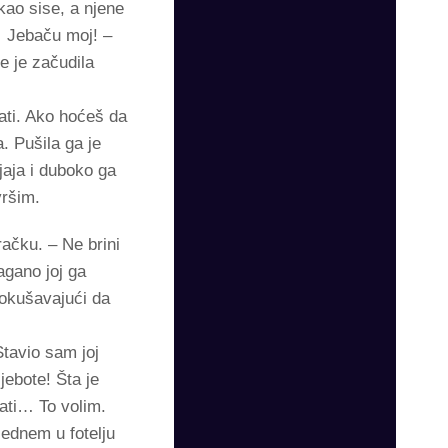
ao sise, a njene
… Jebaču moj! –
e je začudila
ati. Ako hoćeš da
. Pušila ga je
jaja i duboko ga
vršim.
ačku. – Ne brini
agano joj ga
pokušavajući da
Stavio sam joj
ebote! Šta je
ati… To volim.
ednem u fotelju