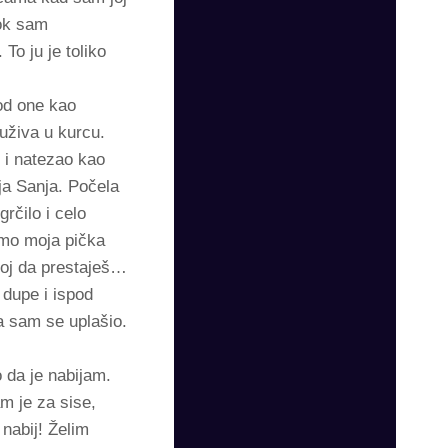
dok sam
To ju je toliko
od one kao
 uživa u kurcu.
 i natezao kao
ja Sanja. Počela
grčilo i celo
amo moja pička
moj da prestaješ…
 dupe i ispod
da sam se uplašio.
 da je nabijam.
m je za sise,
 nabij! Želim