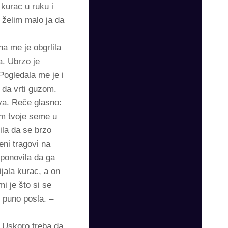
kurac u ruku i
 želim malo ja da
a me je obgrlila
a. Ubrzo je
Pogledala me je i
 da vrti guzom.
ava. Reče glasno:
im tvoje seme u
ila da se brzo
eni tragovi na
 ponovila da ga
jala kurac, a on
i je što si se
š puno posla. –
– Uskoro treba da