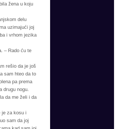
bila žena u koju
vanjskom delu
ima uzimajući joj
ba i vrhom jezika
a. – Rado ću te
m rešio da je još
Ja sam hteo da to
kolena pa prema
na drugu nogu.
a da me želi i da
 je za kosu i
nuo sam da joj
icama kad sam joj