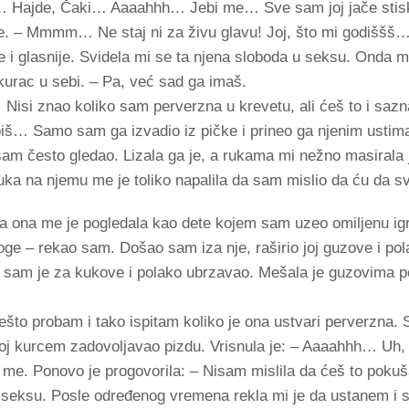
bi… Hajde, Čaki… Aaaahhh… Jebi me… Sve sam joj jače stisk
le. – Mmmm… Ne staj ni za živu glavu! Joj, što mi godiššš
e i glasnije. Svidela mi se ta njena sloboda u seksu. Onda m
urac u sebi. – Pa, već sad ga imaš.
 Nisi znao koliko sam perverzna u krevetu, ali ćeš to i sazn
piš… Samo sam ga izvadio iz pičke i prineo ga njenim ustima
sam često gledao. Lizala ga je, a rukama mi nežno masirala 
uka na njemu me je toliko napalila da sam mislio da ću da s
 a ona me je pogledala kao dete kojem sam uzeo omiljenu igr
oge – rekao sam. Došao sam iza nje, raširio joj guzove i pol
o sam je za kukove i polako ubrzavao. Mešala je guzovima 
ešto probam i tako ispitam koliko je ona ustvari perverzna. 
oj kurcem zadovoljavao pizdu. Vrisnula je: – Aaaahhh… Uh, j
me. Ponovo je progovorila: – Nisam mislila da ćeš to pokuš
seksu. Posle određenog vremena rekla mi je da ustanem i s