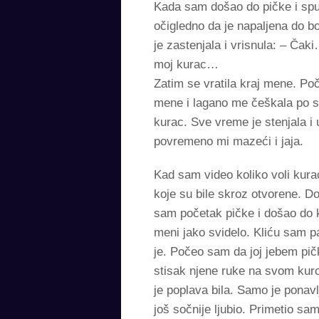
Kada sam došao do pičke i spus
očigledno da je napaljena do b
je zastenjala i vrisnula: – Čaki
moj kurac…
Zatim se vratila kraj mene. Poč
mene i lagano me češkala po st
kurac. Sve vreme je stenjala i 
povremeno mi mazeći i jaja.
Kad sam video koliko voli kura
koje su bile skroz otvorene. 
sam početak pičke i došao do kl
meni jako svidelo. Kliću sam p
je. Počeo sam da joj jebem pičk
stisak njene ruke na svom kurc
je poplava bila. Samo je ponavl
još sočnije ljubio. Primetio sam