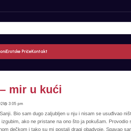
oni
Erotske Priče
Kontakt
– mir u kući
021
3:05 pm
i Sanji. Bio sam dugo zaljubljen u nju i nisam se usuđivao niš
e izgubim, ako ne pristane na ono što ja pokušam. Provodio
nom dečkom i tako su mi postali dragi obadvoje. Spavao sam