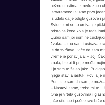
nežno u ustima između zuba uh
istovremeno uvukao prvo jedan p
izludelo da je odigla guzove i j
Svidelo mi se to umivanje pičk
pristojne žene koja je tada ima
Ljubio sam joj usmine cuclajuć
žvaku. Lizao sam i usisavao s
je da svršava i viče da sam misl
vreme je ponavljala: – Joj, Ča
znala, bio bi ti prije među mo
I ja sam to želeo jako. Pridiga
njega stavila jastuk. Povila je
Pomislio sam da sam je možda 
– Nastavi samo, treba mi to… 
Ona je vrtela guzovima i glasno
jače stisnuo i počeo sve brže d