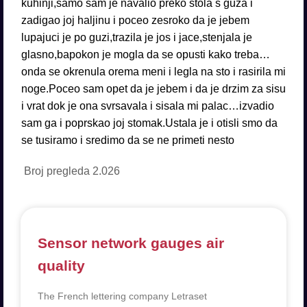
kuhinji,samo sam je navalio preko stola s guza i
zadigao joj haljinu i poceo zesroko da je jebem
lupajuci je po guzi,trazila je jos i jace,stenjala je
glasno,bapokon je mogla da se opusti kako treba…
onda se okrenula orema meni i legla na sto i rasirila mi
noge.Poceo sam opet da je jebem i da je drzim za sisu
i vrat dok je ona svrsavala i sisala mi palac…izvadio
sam ga i poprskao joj stomak.Ustala je i otisli smo da
se tusiramo i sredimo da se ne primeti nesto
Broj pregleda
2.026
Sensor network gauges air
quality
The French lettering company Letraset