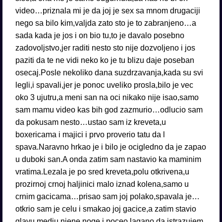
video…priznala mi je da joj je sex sa mnom drugaciji
nego sa bilo kim,valjda zato sto je to zabranjeno…a
sada kada je jos i on bio tu,to je davalo posebno
zadovoljstvo,jer raditi nesto sto nije dozvoljeno i jos
paziti da te ne vidi neko ko je tu blizu daje poseban
osecaj.Posle nekoliko dana suzdrzavanja,kada su svi
legli,i spavali,jer je ponoc uveliko prosla,bilo je vec
oko 3 ujutru,a meni san na oci nikako nije isao,samo
sam mamu video kas bih god zazmurio…odlucio sam
da pokusam nesto…ustao sam iz kreveta,u
boxericama i majici i prvo proverio tatu da l
spava.Naravno hrkao je i bilo je ocigledno da je zapao
u duboki san.A onda zatim sam nastavio ka maminim
vratima.Lezala je po sred kreveta,polu otkrivena,u
prozirnoj crnoj haljinici malo iznad kolena,samo u
crnim gacicama…prisao sam joj polako,spavala je…
otkrio sam je celu i smakao joj gacice,a zatim stavio
glavu medju njene noge i poceo lagano da istrazujem