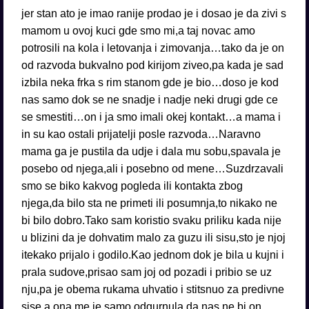
jer stan ato je imao ranije prodao je i dosao je da zivi s
mamom u ovoj kuci gde smo mi,a taj novac amo
potrosili na kola i letovanja i zimovanja…tako da je on
od razvoda bukvalno pod kirijom ziveo,pa kada je sad
izbila neka frka s rim stanom gde je bio…doso je kod
nas samo dok se ne snadje i nadje neki drugi gde ce
se smestiti…on i ja smo imali okej kontakt…a mama i
in su kao ostali prijatelji posle razvoda…Naravno
mama ga je pustila da udje i dala mu sobu,spavala je
posebo od njega,ali i posebno od mene…Suzdrzavali
smo se biko kakvog pogleda ili kontakta zbog
njega,da bilo sta ne primeti ili posumnja,to nikako ne
bi bilo dobro.Tako sam koristio svaku priliku kada nije
u blizini da je dohvatim malo za guzu ili sisu,sto je njoj
itekako prijalo i godilo.Kao jednom dok je bila u kujni i
prala sudove,prisao sam joj od pozadi i pribio se uz
nju,pa je obema rukama uhvatio i stitsnuo za predivne
sise,a ona me je samo odgurnula,da nas ne bi on