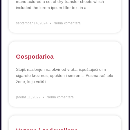
manufactured a set of dry-transfer sheets which
included the lorem ipsum filler text in a
septembar 14, 2024
Nema komentara
Gospodarica
Stojiš naslonjen na okvir od vrata, ispuštajući dim
cigarete kroz nos, opušten i smiren… Posmatraš telo
žene, koju voliš i
januar 11, 2022
Nema komentara