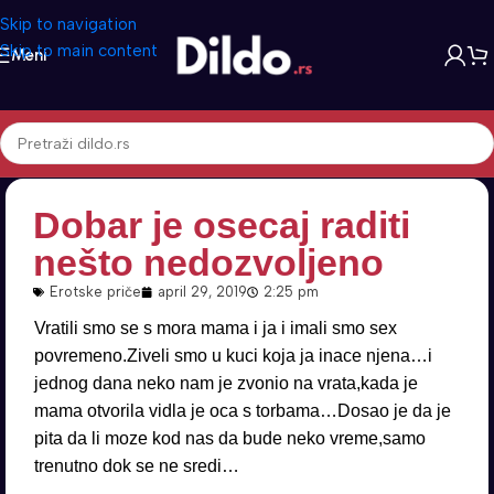
Skip to navigation
Skip to main content
Meni
Dobar je osecaj raditi
nešto nedozvoljeno
Erotske priče
april 29, 2019
2:25 pm
Vratili smo se s mora mama i ja i imali smo sex
povremeno.Ziveli smo u kuci koja ja inace njena…i
jednog dana neko nam je zvonio na vrata,kada je
mama otvorila vidla je oca s torbama…Dosao je da je
pita da li moze kod nas da bude neko vreme,samo
trenutno dok se ne sredi…