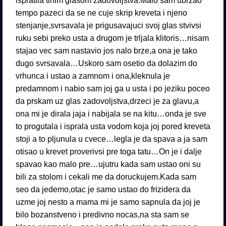
ispratila tihim glasom zadovoljstva.Malo sam ubrzao
tempo pazeci da se ne cuje skrip kreveta i njeno
stenjanje,svrsavala je prigusavajuci svoj glas stvivsi
ruku sebi preko usta a drugom je trljala klitoris…nisam
stajao vec sam nastavio jos nalo brze,a ona je tako
dugo svrsavala…Uskoro sam osetio da dolazim do
vrhunca i ustao a zamnom i ona,kleknula je
predamnom i nabio sam joj ga u usta i po jeziku poceo
da prskam uz glas zadovoljstva,drzeci je za glavu,a
ona mi je dirala jaja i nabijala se na kitu…onda je sve
to progutala i isprala usta vodom koja joj pored kreveta
stoji a to pljunula u cvece…legla je da spava a ja sam
otisao u krevet proverivsi pre toga tatu…On je i dalje
spavao kao malo pre…ujutru kada sam ustao oni su
bili za stolom i cekali me da doruckujem.Kada sam
seo da jedemo,otac je samo ustao do frizidera da
uzme joj nesto a mama mi je samo sapnula da joj je
bilo bozanstveno i predivno nocas,na sta sam se