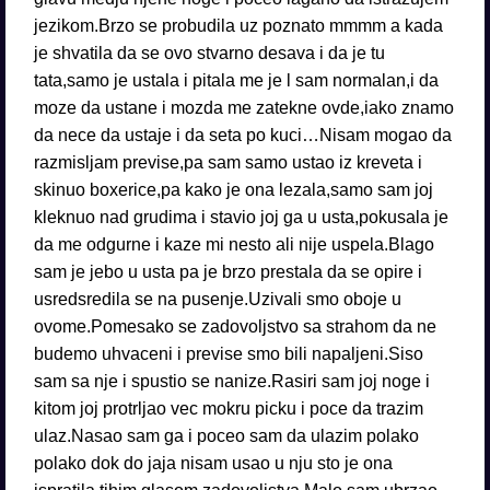
jezikom.Brzo se probudila uz poznato mmmm a kada
je shvatila da se ovo stvarno desava i da je tu
tata,samo je ustala i pitala me je l sam normalan,i da
moze da ustane i mozda me zatekne ovde,iako znamo
da nece da ustaje i da seta po kuci…Nisam mogao da
razmisljam previse,pa sam samo ustao iz kreveta i
skinuo boxerice,pa kako je ona lezala,samo sam joj
kleknuo nad grudima i stavio joj ga u usta,pokusala je
da me odgurne i kaze mi nesto ali nije uspela.Blago
sam je jebo u usta pa je brzo prestala da se opire i
usredsredila se na pusenje.Uzivali smo oboje u
ovome.Pomesako se zadovoljstvo sa strahom da ne
budemo uhvaceni i previse smo bili napaljeni.Siso
sam sa nje i spustio se nanize.Rasiri sam joj noge i
kitom joj protrljao vec mokru picku i poce da trazim
ulaz.Nasao sam ga i poceo sam da ulazim polako
polako dok do jaja nisam usao u nju sto je ona