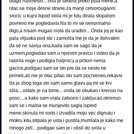
blago nasmesio…ona je sedela preko puta mene,a
otac sa moje desne strane,za manji cetvorougaoni
srocic u kujni.Ispod stola mi je kitu dirala stopalom
povreno me pogledavsi.Na to mi se nenormalno
digo,a nisam mogao nista da uradim…Onda joj je kao
pala viljuska pod sto i zamolila me je da je dohvatim
da se ne savija ona,kada sam se sago da je
uzmem,pogledao sam u njenom pravcu i video da je
rasirila noge i podigla haljinicu,a pritom nema
gacice,podigao sam se sto pre da se nesto ne
primeti,ali me je otac pitao sto sam pocrveneo,rekavsi
da je zbog toga sto sam samo glavu pa mi se krv
slila…ostalo je na tome…onda se obukao i krenuo na
poso…a kako sam vrata zatvorio i zakljucao,okrenuo
sam se i mama se munjevito sagla ispred
mene,skinula mi sorts i izvadila moju vec dignutu i
mokru kitu,strpala je usta i pustila,mumlala je kako me
mnogo zeli…podigao sam je i otisli do srola u