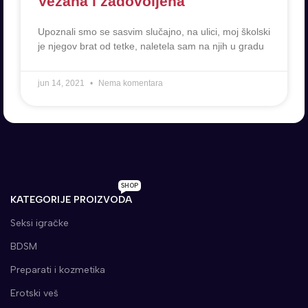
Vezana i zadovoljena
Upoznali smo se sasvim slučajno, na ulici, moj školski
je njegov brat od tetke, naletela sam na njih u gradu
jun 14, 2021
Nema komentara
SHOP
KATEGORIJE PROIZVODA
Seksi igračke
BDSM
Preparati i kozmetika
Erotski veš