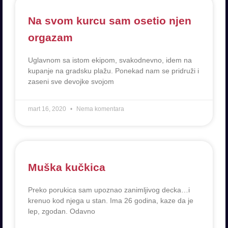
Na svom kurcu sam osetio njen
orgazam
Uglavnom sa istom ekipom, svakodnevno, idem na
kupanje na gradsku plažu. Ponekad nam se pridruži i
zaseni sve devojke svojom
mart 16, 2020
Nema komentara
Muška kučkica
Preko porukica sam upoznao zanimljivog decka…i
krenuo kod njega u stan. Ima 26 godina, kaze da je
lep, zgodan. Odavno