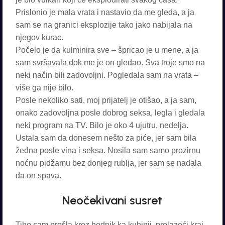
Prislonio je mala vrata i nastavio da me gleda, a ja
sam se na granici eksplozije tako jako nabijala na
njegov kurac.
Počelo je da kulminira sve – špricao je u mene, a ja
sam svršavala dok me je on gledao. Sva troje smo na
neki način bili zadovoljni. Pogledala sam na vrata –
više ga nije bilo.
Posle nekoliko sati, moj prijatelj je otišao, a ja sam,
onako zadovoljna posle dobrog seksa, legla i gledala
neki program na TV. Bilo je oko 4 ujutru, nedelja.
Ustala sam da donesem nešto za piće, jer sam bila
žedna posle vina i seksa. Nosila sam samo prozirnu
noćnu pidžamu bez donjeg rublja, jer sam se nadala
da on spava.
Neočekivani susret
Tiho sam prošla kroz hodnik ka kuhinji, prolazeći kraj