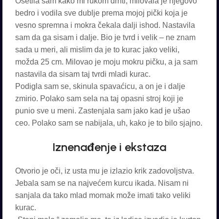
Osetila sam kako mi rukom drhti, milovala je njegovo
bedro i vodila sve dublje prema mojoj pički koja je
vesno spremna i mokra čekala dalji ishod. Nastavila
sam da ga sisam i dalje. Bio je tvrd i velik – ne znam
sada u meri, ali mislim da je to kurac jako veliki,
možda 25 cm. Milovao je moju mokru pičku, a ja sam
nastavila da sisam taj tvrdi mladi kurac.
Podigla sam se, skinula spavaćicu, a on je i dalje
zmirio. Polako sam sela na taj opasni stroj koji je
punio sve u meni. Zastenjala sam jako kad je ušao
ceo. Polako sam se nabijala, uh, kako je to bilo sjajno.
Iznenađenje i ekstaza
Otvorio je oči, iz usta mu je izlazio krik zadovoljstva.
Jebala sam se na najvećem kurcu ikada. Nisam ni
sanjala da tako mlad momak može imati tako veliki
kurac.