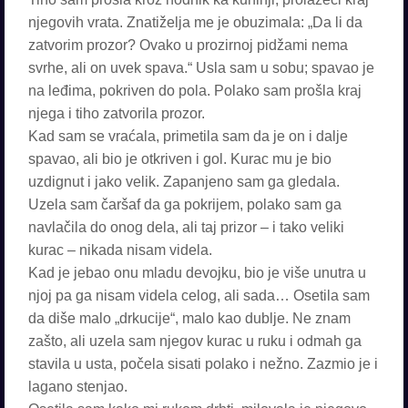
njegovih vrata. Znatiželja me je obuzimala: „Da li da
zatvorim prozor? Ovako u prozirnoj pidžami nema
svrhe, ali on uvek spava.“ Usla sam u sobu; spavao je
na leđima, pokriven do pola. Polako sam prošla kraj
njega i tiho zatvorila prozor.
Kad sam se vraćala, primetila sam da je on i dalje
spavao, ali bio je otkriven i gol. Kurac mu je bio
uzdignut i jako velik. Zapanjeno sam ga gledala.
Uzela sam čaršaf da ga pokrijem, polako sam ga
navlačila do onog dela, ali taj prizor – i tako veliki
kurac – nikada nisam videla.
Kad je jebao onu mladu devojku, bio je više unutra u
njoj pa ga nisam videla celog, ali sada… Osetila sam
da diše malo „drkucije“, malo kao dublje. Ne znam
zašto, ali uzela sam njegov kurac u ruku i odmah ga
stavila u usta, počela sisati polako i nežno. Zazmio je i
lagano stenjao.