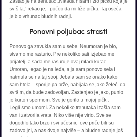
Zastao je na trenutak: „Nikada nisam ližio pičku koja je
svršila,“ rekao je, i počeo da mi liže pičku. Taj osećaj
je bio vrhunac bludnih radnji.
Ponovni poljubac strasti
Ponovo ga zavukla sam u sebe. Neumoran je bio,
stvarno me rasturio. Pre nekoliko sati izjebao me
prijatelj, a sada me rasuruje ovaj mladi kurac.
Umoran, legao je na leđa, a ja sam ponovo sela i
natrnula se na taj stroj. Jebala sam se onako kako
sam htela – sporije pa brže, nabijala se jako želeći da
svršim, da bude zadovoljan. Zastenjao je jako, punio
je kurton spermom. Sve je gorilo u mojoj pički.
Legli smo umorni. Za nekoliko trenutaka izašla sam
van i zatvorila vrata. Niko više nije virio. Sve se
dogodilo tako brzo i svi učesnici ove priče bili su
zadovoljni, a nas dvoje najviše – a bludne radnje još