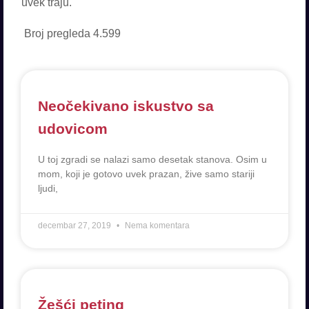
uvek traju.
Broj pregleda
4.599
Neočekivano iskustvo sa
udovicom
U toj zgradi se nalazi samo desetak stanova. Osim u
mom, koji je gotovo uvek prazan, žive samo stariji
ljudi,
decembar 27, 2019
Nema komentara
Žešći peting