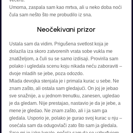
Umorna, zaspala sam kao mrtva, ali u neko doba noći
čula sam nešto što me probudilo iz sna.
Neočekivani prizor
Ustala sam da vidim. Prigušena svetlost koja je
dolazila iza skoro zatvorenih vrata sobe vukla me
znatiželjom, a čuli su se samo izdisaji. Provirila sam
polako i ugledala scenu koju nikada neću zaboraviti –
dvoje mladih se jebe, poza odozdo.
Mlada devojka stenjala je i primala kurac u sebe. Ne
znam zašto, ali ostala sam gledajući. On joj je jebao
sve snažnije, a u jednom trenutku, zanesen, ugledao
je da gledam. Nije prestajao, nastavio je da je jebe, a
mene je gledao. Ne znam zašto, ali i ja sam ga
gledala. Usporio je, polako je gurao svoj kurac u nju –
osećala sam da odugovlači zato što sam ja gledala.
Srce mi je jako lupalo, počela sam da se uzbuđujem,