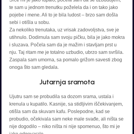
te sam u jednom trenutku poželela da i on tako jako
pojebe i mene. Ali to je bila ludost – brzo sam došla
sebi i otišla u sobu.
Za nekoliko trenutaka, uz vrisak zadovoljstva, sve je
utihnulo. Dodirnula sam svoju pičku, bila je jako mokra
i sluzava. Počela sam da je mažim i stavljam prst u
nju. Taj ritam me je totalno uzbudio, ubrzo sam svršila.
Zaspala sam umorna, sa pomalo grižom savesti zbog
onoga što sam gledala.
Jutarnja sramota
Ujutru sam se probudila sa dozom srama, ustala i
krenula u kupatilo. Kasnije, sa stidljivim iščekivanjem,
otišla sam da skuvam kafu. Poslepodne, kad se
probudio, očekivala sam neke male svađe, ali ništa se
nije dogodilo – niko ništa ni nije spomenuo, što mi je
jako odgovaralo.