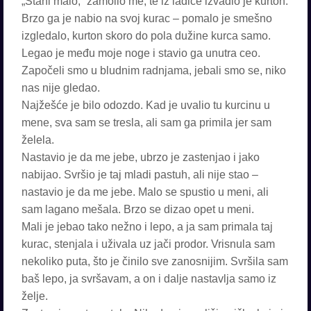
„Stani malo,“ zamolio me, te iz ladice izvadio je kurton.
Brzo ga je nabio na svoj kurac – pomalo je smešno
izgledalo, kurton skoro do pola dužine kurca samo.
Legao je među moje noge i stavio ga unutra ceo.
Započeli smo u bludnim radnjama, jebali smo se, niko
nas nije gledao.
Najžešće je bilo odozdo. Kad je uvalio tu kurcinu u
mene, sva sam se tresla, ali sam ga primila jer sam
želela.
Nastavio je da me jebe, ubrzo je zastenjao i jako
nabijao. Svršio je taj mladi pastuh, ali nije stao –
nastavio je da me jebe. Malo se spustio u meni, ali
sam lagano mešala. Brzo se dizao opet u meni.
Mali je jebao tako nežno i lepo, a ja sam primala taj
kurac, stenjala i uživala uz jači prodor. Vrisnula sam
nekoliko puta, što je činilo sve zanosnijim. Svršila sam
baš lepo, ja svršavam, a on i dalje nastavlja samo iz
želje.