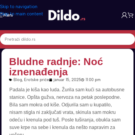
Skip to navigation
Skip to main content
Meni
Bludne radnje: Noć
iznenađenja
Blog
,
Erotske priče
januar 15, 2025
11:00 pm
Padala je kiša kao luda. Žurila sam kući sa autobusne
stanice. Opšta gužva, nervoza na petak poslepodne.
Bila sam mokra od kiše. Odjurila sam u kupatilo,
nisam stigla ni zaključati vrata, skinula sam mokru
odeću i krenula pod tuš. Posle tuširanja, obukla sam
suve krpe na sebe i krenula da nešto napravim za
večeru.