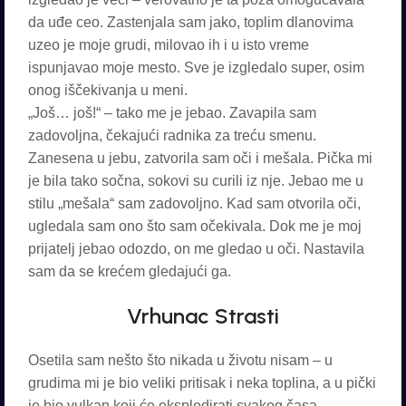
da uđe ceo. Zastenjala sam jako, toplim dlanovima
uzeo je moje grudi, milovao ih i u isto vreme
ispunjavao moje mesto. Sve je izgledalo super, osim
onog iščekivanja u meni.
„Još… još!“ – tako me je jebao. Zavapila sam
zadovoljna, čekajući radnika za treću smenu.
Zanesena u jebu, zatvorila sam oči i mešala. Pička mi
je bila tako sočna, sokovi su curili iz nje. Jebao me u
stilu „mešala“ sam zadovoljno. Kad sam otvorila oči,
ugledala sam ono što sam očekivala. Dok me je moj
prijatelj jebao odozdo, on me gledao u oči. Nastavila
sam da se krećem gledajući ga.
Vrhunac Strasti
Osetila sam nešto što nikada u životu nisam – u
grudima mi je bio veliki pritisak i neka toplina, a u pički
je bio vulkan koji će eksplodirati svakog časa.