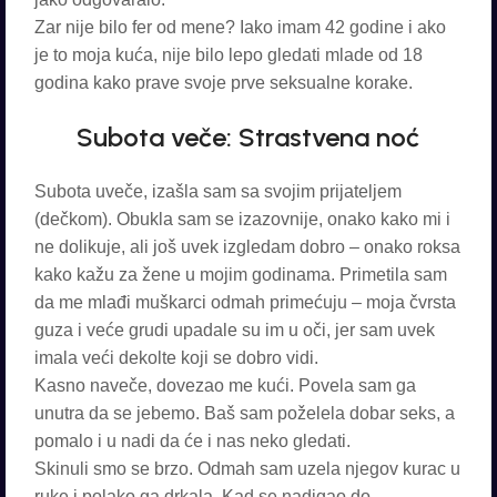
Zar nije bilo fer od mene? Iako imam 42 godine i ako
je to moja kuća, nije bilo lepo gledati mlade od 18
godina kako prave svoje prve seksualne korake.
Subota veče: Strastvena noć
Subota uveče, izašla sam sa svojim prijateljem
(dečkom). Obukla sam se izazovnije, onako kako mi i
ne dolikuje, ali još uvek izgledam dobro – onako roksa
kako kažu za žene u mojim godinama. Primetila sam
da me mlađi muškarci odmah primećuju – moja čvrsta
guza i veće grudi upadale su im u oči, jer sam uvek
imala veći dekolte koji se dobro vidi.
Kasno naveče, dovezao me kući. Povela sam ga
unutra da se jebemo. Baš sam poželela dobar seks, a
pomalo i u nadi da će i nas neko gledati.
Skinuli smo se brzo. Odmah sam uzela njegov kurac u
ruke i polako ga drkala. Kad se nadigao do