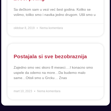
Sa dečkom sam u vezi već šest godina. Koliko se
volimo, toliko smo i navika jedno drugom. Ušli smo u
oktobar 8, 2019
Nema komentara
Postajala si sve bezobraznija
Zajedno smo vec skoro 8 meseci….I konacno smo
uspele da odemo na more…Da budemo malo
same…Otisli smo u Grcku… Znas
mart 10, 2023
Nema komentara