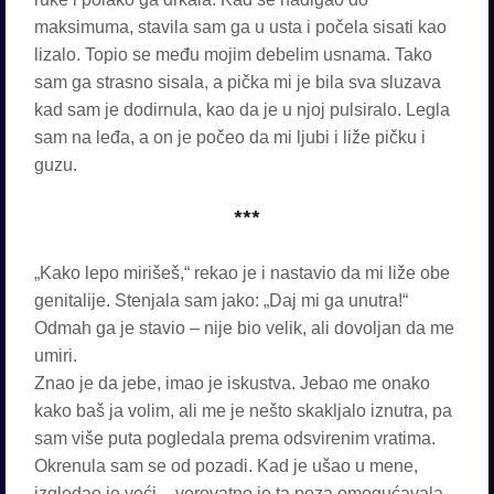
maksimuma, stavila sam ga u usta i počela sisati kao
lizalo. Topio se među mojim debelim usnama. Tako
sam ga strasno sisala, a pička mi je bila sva sluzava
kad sam je dodirnula, kao da je u njoj pulsiralo. Legla
sam na leđa, a on je počeo da mi ljubi i liže pičku i
guzu.
***
„Kako lepo mirišeš,“ rekao je i nastavio da mi liže obe
genitalije. Stenjala sam jako: „Daj mi ga unutra!“
Odmah ga je stavio – nije bio velik, ali dovoljan da me
umiri.
Znao je da jebe, imao je iskustva. Jebao me onako
kako baš ja volim, ali me je nešto skakljalo iznutra, pa
sam više puta pogledala prema odsvirenim vratima.
Okrenula sam se od pozadi. Kad je ušao u mene,
izgledao je veći – verovatno je ta poza omogućavala